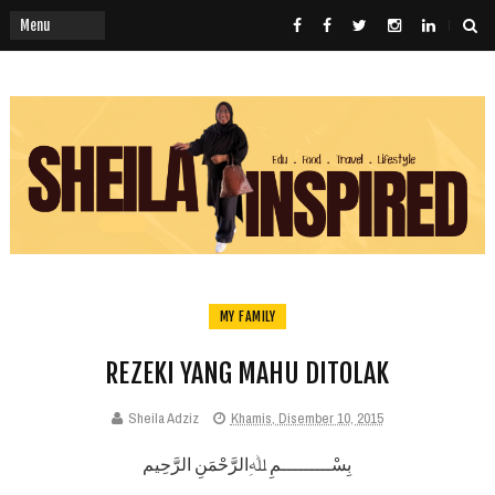
MY FAMILY
REZEKI YANG MAHU DITOLAK
Sheila Adziz
Khamis, Disember 10, 2015
بِسْـــــــــمِ ﷲِالرَّحْمَنِ الرَّحِيم