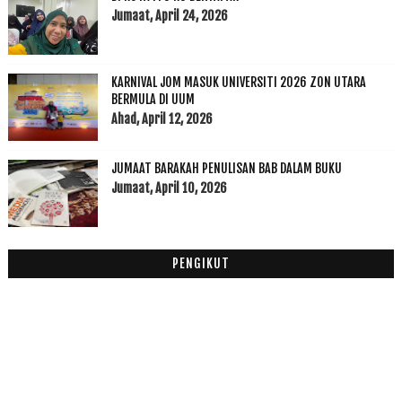
Melabur Saham Akhirat
Jumaat, April 24, 2026
Nama 25 para rasul dalam 3 bahasa, Arab, Inggeris ...
Replika Rumah Baginda Rasulullah SAW
KARNIVAL JOM MASUK UNIVERSITI 2026 ZON UTARA
Aziz Desa Meninggal Dunia
BERMULA DI UUM
Rasulullah SAW Memuliakan Golongan Miskin
Ahad, April 12, 2026
Hidup Mu Untuk Ummah, Hidup Ku Untuk Diri Sendiri
Jagat, bukan filem 'biasa-biasa' - Hassan Muthalib
JUMAAT BARAKAH PENULISAN BAB DALAM BUKU
Tips Minum Sunnah Rasulullah SAW
Jumaat, April 10, 2026
Rasulullah SAW Ketawa Sehingga Menangis
Yahudi Yang Merindui Rasulullah SAW
30 Kelebihan Selawat Ke Atas Nabi
PENGIKUT
CPUV 22 Disember 2015
Allah Memperingatkan Kita Dengan Pelbagai Cara
Fakta Disebalik Da Vinci Code
Al Quran Era Rasulullah SAW
Oh My Printers
Al Kindi dan Falsafah Islam