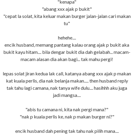
"kenapa"
"abang xxx ajak p bukit"
"cepat la solat, kita keluar makan burger jalan-jalan cari makan
tu"
hehehe....
encik husband, memang pantang kalau orang ajak p bukit aka
bukit kayu hitam.... bila dengar bukit dia dah gelabah... macam-
macam alasan dia akan bagi... tak mahu pergi!
lepas solat jiran kedua lak call, katanya abang xxx ajak p makan
kat kuala perlis, dia nak belanja makan..... then husband reply
tak tahu lagi camana, nak tanya wife dulu.... hasihhh aku juga
jadi mangsa....
"abis tu camana ni, kita nak pergi mana?"
"nak p kuala perlis ke, nak p makan burger ni?"
encik husband dah pening tak tahu nak pilih mana....