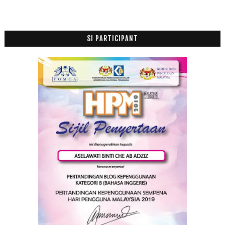
Filem Muhammad : Messager of GOD (2015) Official ...
Jenazah Lima Beranak Selamat Dikebumi
Sakit Hati Bila Anak Buat Sepah
SI PARTICIPANT
Pak cik Henset sudah dapat duit dia semula
Bila Kucing Tersepit
Burger Port Lepak
Peraduan Jemputan Malam Gala Langit Cinta
Tips Buang Lemak Turun Temurun
Adakah Anak Kita Sebegini?
Manage Your Laudry
Filem Yahudi dan Al Quran
Kes Tipu Pakcik Beli Handset
Dah Rasa Daging Bakar Chenta Mama
Terpaksa Tolak Rezeki
Bil Makan Tengahari 19 Orang, RM1,131
Jalan-jalan Cari Makan Nasi Daging Bakar Femes di ...
Ikan Tongkol Gulai Kuning