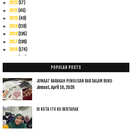
2022
(17)
►
2021
(45)
►
2020
(49)
►
2019
(118)
►
2018
(195)
►
2017
(199)
►
2016
(174)
►
2015
(199)
▼
Disember
(60)
►
POPULAR POSTS
November
(49)
▼
Nasihat Syekh Ali Thanthawi Mesir Rahimahullah
JUMAAT BARAKAH PENULISAN BAB DALAM BUKU
KEMANGKATAN DULI YANG TERAMAT MULIA RAJA MUDA KEDAH
Jumaat, April 10, 2026
Aril AF7 Selamat Timang Anak Lelaki Sama Hari Lahi...
Mustafa Kamal Menyusahkan Orang
DI KOTA ITU KU BERTAPAK
Emma Maembong Mahu Saman Penulis Tentang Kehamilan
Sakit Jerawat Batu?
Seksi Anak Ko Kat Tempat Orang Ramai