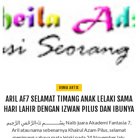
DUNIA ARTIS
ARIL AF7 SELAMAT TIMANG ANAK LELAKI SAMA
HARI LAHIR DENGAN IZWAN PILUS DAN IBUNYA
بِسْـــــــــمِ ﷲِالرَّحْمَنِ الرَّحِيم Naib juara Akademi Fantasia 7,
Aril atau nama sebenarnya Khairul Azam Pilus, selamat
menimang cahaya mata lelaki pada 24 November lalu.