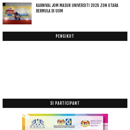
Lalai Membawa Padah
KARNIVAL JOM MASUK UNIVERSITI 2026 ZON UTARA
Air Kelapa Muda
BERMULA DI UUM
New Template
Betul ke Kak Wanita Diperkosa Peristiwa Mamali 1985
Hidup Seperti Dilahirkan Semula Selepas Bleeding
PENGIKUT
Peristiwa Bleeding Uri Di Bawah, Urat Tangan Membe...
Malaysia Book Expo
Kenduri Di Gurun
Assalamualaikum, Selamat Pagi
Status Pakaian Terkena Najis Suci Dengan Mesin Basuh
Kelongaran Penukaran Baju Sekolah KAFA
Cuti Sekolah Kembali
Komen Blog Kena Verify
Raja Perlis Gesa Stesen TV Banyakkan Program Agama
SI PARTICIPANT
Kek Minum Pagi
Cek Mek Cheese
Islam Bukan Menyekat Tapi Memikat