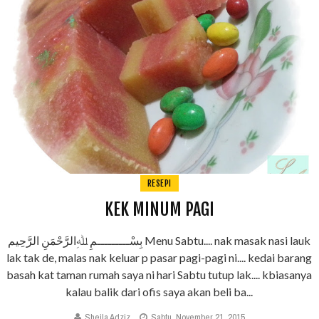
RESEPI
KEK MINUM PAGI
بِسْـــــــــمِ ﷲِالرَّحْمَنِ الرَّحِيم Menu Sabtu.... nak masak nasi lauk
lak tak de, malas nak keluar p pasar pagi-pagi ni.... kedai barang
basah kat taman rumah saya ni hari Sabtu tutup lak.... kbiasanya
kalau balik dari ofis saya akan beli ba...
Sheila Adziz
Sabtu, November 21, 2015