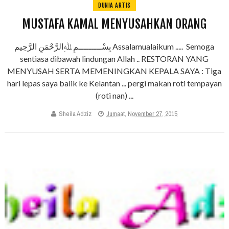
DUNIA ARTIS
MUSTAFA KAMAL MENYUSAHKAN ORANG
بِسْـــــــــمِ ﷲِالرَّحْمَنِ الرَّحِيم Assalamualaikum ..... Semoga
sentiasa dibawah lindungan Allah .. RESTORAN YANG
MENYUSAH SERTA MEMENINGKAN KEPALA SAYA : Tiga
hari lepas saya balik ke Kelantan ... pergi makan roti tempayan
(roti nan) ...
Sheila Adziz
Jumaat, November 27, 2015