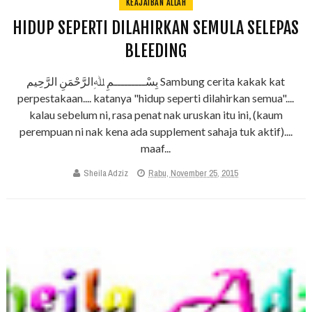
KEAJAIBAN ALLAH
HIDUP SEPERTI DILAHIRKAN SEMULA SELEPAS
BLEEDING
بِسْـــــــــمِ ﷲِالرَّحْمَنِ الرَّحِيم Sambung cerita kakak kat
perpestakaan.... katanya "hidup seperti dilahirkan semua"....
kalau sebelum ni, rasa penat nak uruskan itu ini, (kaum
perempuan ni nak kena ada supplement sahaja tuk aktif)....
maaf...
Sheila Adziz
Rabu, November 25, 2015