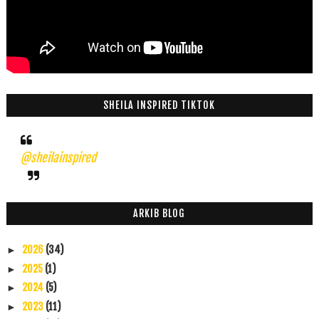
SHEILA INSPIRED TIKTOK
@sheilainspired
ARKIB BLOG
2026
(34)
►
2025
(1)
►
2024
(5)
►
2023
(11)
►