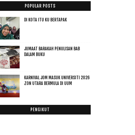
016
(174)
POPULAR POSTS
015
(199)
DI KOTA ITU KU BERTAPAK
014
(47)
013
(53)
012
(100)
011
(63)
JUMAAT BARAKAH PENULISAN BAB
DALAM BUKU
KARNIVAL JOM MASUK UNIVERSITI 2026
ZON UTARA BERMULA DI UUM
PENGIKUT