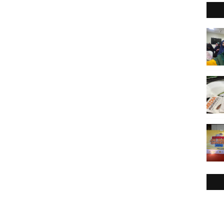
2
►
2
►
2
►
2
►
2
►
2
►