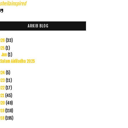
heilainspired
ARKIB BLOG
026
(33)
025
(1)
Jun
(1)
▼
Salam Aidiladha 2025
024
(5)
023
(11)
022
(17)
021
(45)
020
(49)
019
(118)
018
(195)
017
(199)