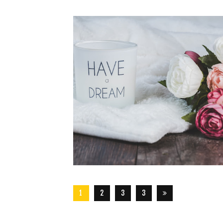
1
2
3
3
2