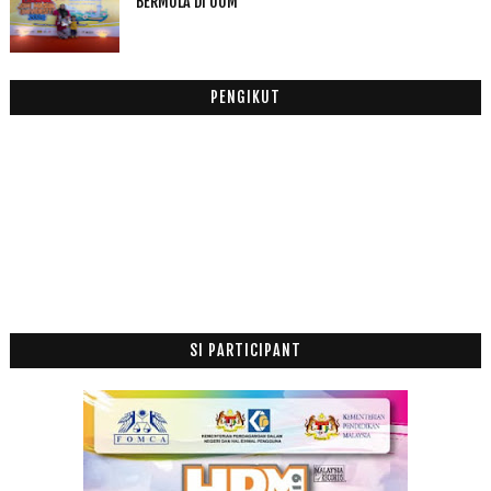
BERMULA DI UUM
Senarai 15 Kabinet Pakatan Harapan
Marhaban Ya Ramadhan
SENMY Ekstrak Tumbuhan: Syampu Merawat dan Mengata...
PENGIKUT
SAFI SHAYLA AKTIFKAN DIRI ANDA BERSAMA SAFI SHAYL...
Wow! Nasi Dagang Menu Berbuka Puasa
Hadiah Istimewa Untuk Lelaki Yang Teristimewa
April
(9)
►
Mac
(14)
►
Februari
(19)
►
Januari
(21)
►
2017
(199)
►
SI PARTICIPANT
2016
(174)
►
2015
(199)
►
2014
(47)
►
2013
(53)
►
2012
(100)
►