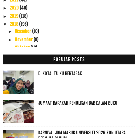
2020
(49)
►
2019
(118)
►
2018
(195)
▼
Disember
(10)
►
November
(8)
►
Oktober
(12)
►
September
(23)
►
POPULAR POSTS
Ogos
(16)
►
Julai
(23)
►
DI KOTA ITU KU BERTAPAK
Jun
(28)
►
Mei
(12)
▼
BolehCompare Now Makes Your Life Easier!
JUMAAT BARAKAH PENULISAN BAB DALAM BUKU
Allhamdulillah Settle PTPTN dengan JanjiNya
3 Burger Menarik di Kedah
Pedihnya Bila Ditegur Oleh Ustaz
Menu Berbuka: Nasi Arab Semudah ABC dengan Knorr d...
KARNIVAL JOM MASUK UNIVERSITI 2026 ZON UTARA
Chefmanship Akademi mendidik pengendali makanan de...