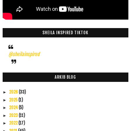
SHEILA INSPIRED TIKTOK
@sheilainspired
ARKIB BLOG
2026
(33)
►
2025
(1)
►
2024
(5)
►
2023
(11)
►
2022
(17)
►
2021
(45)
►