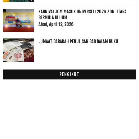
Replika Rumah Baginda Rasulullah SAW
KARNIVAL JOM MASUK UNIVERSITI 2026 ZON UTARA
Aziz Desa Meninggal Dunia
BERMULA DI UUM
Rasulullah SAW Memuliakan Golongan Miskin
Ahad, April 12, 2026
Hidup Mu Untuk Ummah, Hidup Ku Untuk Diri Sendiri
Jagat, bukan filem 'biasa-biasa' - Hassan Muthalib
JUMAAT BARAKAH PENULISAN BAB DALAM BUKU
Tips Minum Sunnah Rasulullah SAW
Rasulullah SAW Ketawa Sehingga Menangis
Yahudi Yang Merindui Rasulullah SAW
30 Kelebihan Selawat Ke Atas Nabi
PENGIKUT
CPUV 22 Disember 2015
Allah Memperingatkan Kita Dengan Pelbagai Cara
Fakta Disebalik Da Vinci Code
Al Quran Era Rasulullah SAW
Oh My Printers
Al Kindi dan Falsafah Islam
Filem Muhammad : Messager of GOD (2015) Official ...
Jenazah Lima Beranak Selamat Dikebumi