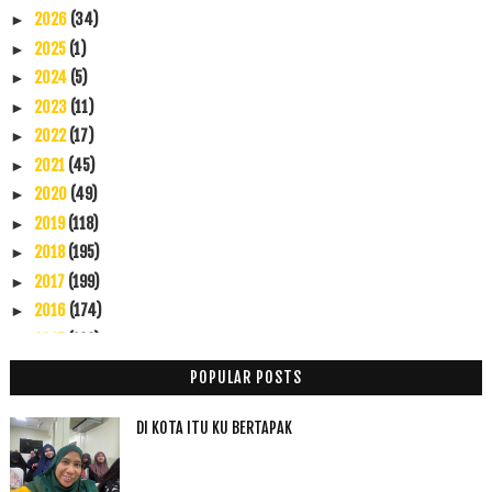
2026
(34)
►
2025
(1)
►
2024
(5)
►
2023
(11)
►
2022
(17)
►
2021
(45)
►
2020
(49)
►
2019
(118)
►
2018
(195)
►
2017
(199)
►
2016
(174)
►
2015
(199)
▼
Disember
(60)
▼
POPULAR POSTS
Bila Lelaki Nigeria Belanja Makan
10 CPUV 29 Disember 2015
DI KOTA ITU KU BERTAPAK
Melabur Saham Akhirat
Nama 25 para rasul dalam 3 bahasa, Arab, Inggeris ...