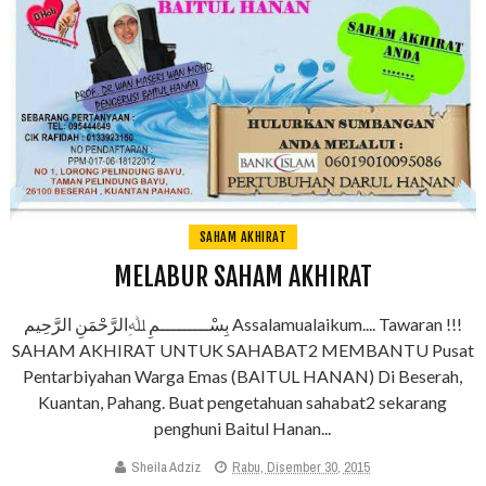
SAHAM AKHIRAT
MELABUR SAHAM AKHIRAT
بِسْـــــــــمِ ﷲِالرَّحْمَنِ الرَّحِيم Assalamualaikum.... Tawaran !!!
SAHAM AKHIRAT UNTUK SAHABAT2 MEMBANTU Pusat
Pentarbiyahan Warga Emas (BAITUL HANAN) Di Beserah,
Kuantan, Pahang. Buat pengetahuan sahabat2 sekarang
penghuni Baitul Hanan...
Sheila Adziz
Rabu, Disember 30, 2015