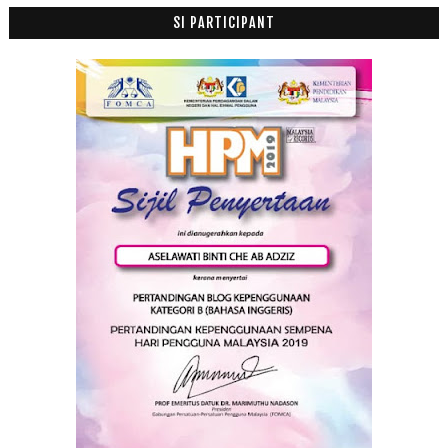
Sakit Hati Bila Anak Buat Sepah
SI PARTICIPANT
Pak cik Henset sudah dapat duit dia semula
Bila Kucing Tersepit
Burger Port Lepak
Peraduan Jemputan Malam Gala Langit Cinta
Tips Buang Lemak Turun Temurun
Adakah Anak Kita Sebegini?
Manage Your Laudry
Filem Yahudi dan Al Quran
Kes Tipu Pakcik Beli Handset
Dah Rasa Daging Bakar Chenta Mama
Terpaksa Tolak Rezeki
Bil Makan Tengahari 19 Orang, RM1,131
Jalan-jalan Cari Makan Nasi Daging Bakar Femes di ...
Ikan Tongkol Gulai Kuning
Nana Juara Gegar Vaganza 2
Puding Roti Kukus