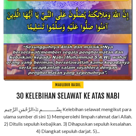
MAULIDUR RASUL
30 KELEBIHAN SELAWAT KE ATAS NABI
بِسْـــــــــمِ ﷲِالرَّحْمَنِ الرَّحِيم Kelebihan selawat mengikut para
ulama sumber di sini 1) Memperolehi limpah rahmat dari Allah.
2) Ditulis sepuluh kebajikan. 3) Dihapuskan sepuluh kesalahan.
4) Diangkat sepuluh darjat. 5)...