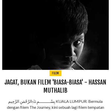
FILEM
JAGAT, BUKAN FILEM 'BIASA-BIASA' - HASSAN
MUTHALIB
بِسْـــــــــمِ ﷲِالرَّحْمَنِ الرَّحِيم KUALA LUMPUR: Bermula
dengan filem The Journey, kini sebuah lagi filem tempatan