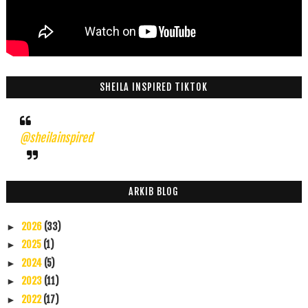
SHEILA INSPIRED TIKTOK
@sheilainspired
ARKIB BLOG
2026
(33)
►
2025
(1)
►
2024
(5)
►
2023
(11)
►
2022
(17)
►