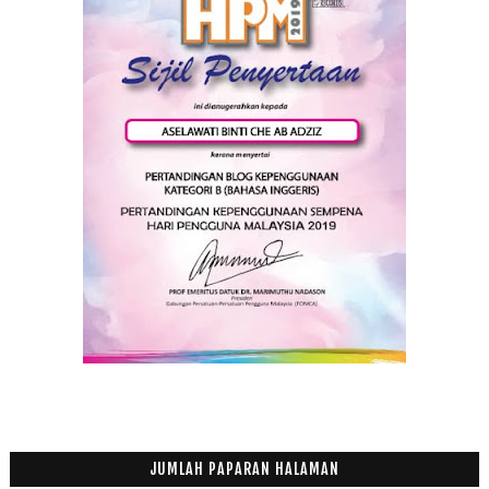
Tips Buang Lemak Turun Temurun
Adakah Anak Kita Sebegini?
Manage Your Laudry
Filem Yahudi dan Al Quran
Kes Tipu Pakcik Beli Handset
Dah Rasa Daging Bakar Chenta Mama
Terpaksa Tolak Rezeki
Bil Makan Tengahari 19 Orang, RM1,131
Jalan-jalan Cari Makan Nasi Daging Bakar Femes di ...
Ikan Tongkol Gulai Kuning
Nana Juara Gegar Vaganza 2
Puding Roti Kukus
Bila Mahasiswa Berhujah Di Persidangan UMNO
Disclaimer
Anak-anak ni tak jemu ke tengok citer sama?
Rezeki Yang Mahu Ditolak
JUMLAH PAPARAN HALAMAN
Durian....