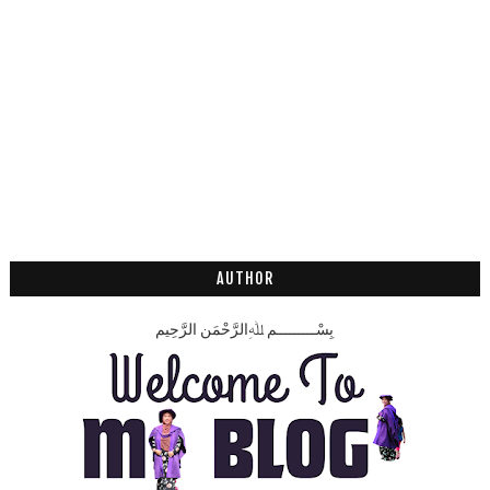
AUTHOR
بِسْـــــــــمِ ﷲِالرَّحْمَنِ الرَّحِيم