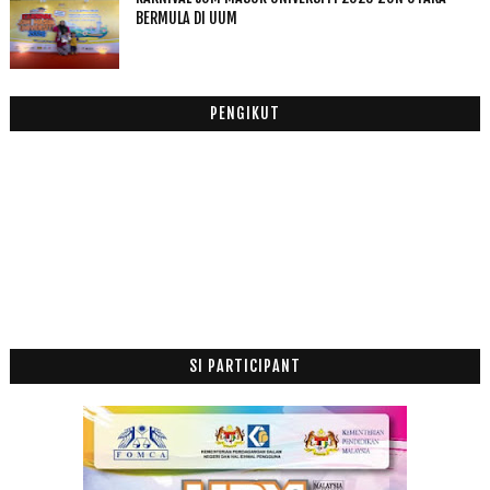
Tips Minum Sunnah Rasulullah SAW
BERMULA DI UUM
Rasulullah SAW Ketawa Sehingga Menangis
Yahudi Yang Merindui Rasulullah SAW
30 Kelebihan Selawat Ke Atas Nabi
PENGIKUT
CPUV 22 Disember 2015
Allah Memperingatkan Kita Dengan Pelbagai Cara
Fakta Disebalik Da Vinci Code
Al Quran Era Rasulullah SAW
Oh My Printers
Al Kindi dan Falsafah Islam
Filem Muhammad : Messager of GOD (2015) Official ...
Jenazah Lima Beranak Selamat Dikebumi
Sakit Hati Bila Anak Buat Sepah
SI PARTICIPANT
Pak cik Henset sudah dapat duit dia semula
Bila Kucing Tersepit
Burger Port Lepak
Peraduan Jemputan Malam Gala Langit Cinta