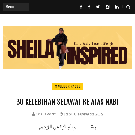
MAULIDUR RASUL
30 KELEBIHAN SELAWAT KE ATAS NABI
Sheila Adziz
Rabu, Disember 23, 2015
بِسْـــــــــمِ ﷲِالرَّحْمَنِ الرَّحِيم