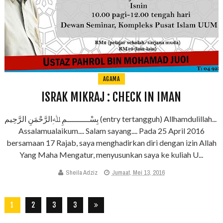
AGAMA
ISRAK MIKRAJ : CHECK IN IMAN
بِسْـــــــــمِ ﷲِالرَّحْمَنِ الرَّحِيم (entry tertangguh) Allhamdulillah...
Assalamualaikum.... Salam sayang.... Pada 25 April 2016
bersamaan 17 Rajab, saya menghadirkan diri dengan izin Allah
Yang Maha Mengatur, menyusunkan saya ke kuliah U...
Sheila Adziz
Jumaat, Mei 13, 2016
1
2
3
3
2