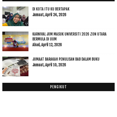
Oktober
(11)
►
September
(9)
►
DI KOTA ITU KU BERTAPAK
Ogos
(3)
Jumaat, April 24, 2026
►
Julai
(5)
►
Jun
(3)
►
KARNIVAL JOM MASUK UNIVERSITI 2026 ZON UTARA
Mei
(1)
▼
BERMULA DI UUM
Israk Mikraj : Check in Iman
Ahad, April 12, 2026
April
(10)
►
Mac
(16)
►
JUMAAT BARAKAH PENULISAN BAB DALAM BUKU
Februari
(29)
►
Jumaat, April 10, 2026
Januari
(52)
►
2015
(199)
►
2014
(47)
PENGIKUT
►
2013
(53)
►
2012
(100)
►
2011
(63)
►