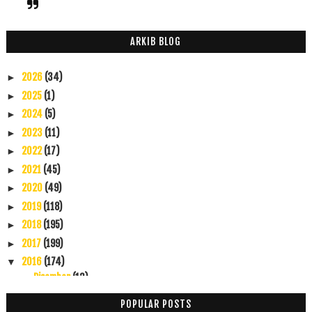
ARKIB BLOG
2026
(34)
►
2025
(1)
►
2024
(5)
►
2023
(11)
►
2022
(17)
►
2021
(45)
►
2020
(49)
►
2019
(118)
►
2018
(195)
►
2017
(199)
►
2016
(174)
▼
Disember
(13)
►
November
(22)
►
POPULAR POSTS