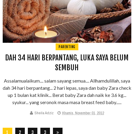
PARENTING
DAH 34 HARI BERPANTANG, LUKA SAYA BELUM
SEMBUH
Assalamualaikum.... salam sayang semua.... Allhamdulillah, saya
dah 34 hari berpantang... 2 hari lepas, saya dan baby Zara check
up 1 bulan kat klinik... Berat baby Zara dah naik ke 3.6 kg...
syukur... yang seronok masa masa breast feed baby......
Sheila Adziz
Khamis, November 01, 2012
1
2
3
3