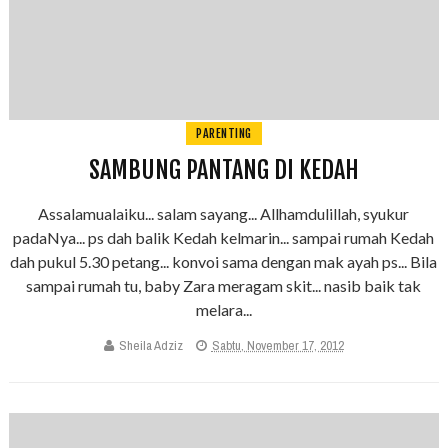
PARENTING
SAMBUNG PANTANG DI KEDAH
Assalamualaiku... salam sayang... Allhamdulillah, syukur
padaNya... ps dah balik Kedah kelmarin... sampai rumah Kedah
dah pukul 5.30 petang... konvoi sama dengan mak ayah ps... Bila
sampai rumah tu, baby Zara meragam skit... nasib baik tak
melara...
Sheila Adziz
Sabtu, November 17, 2012