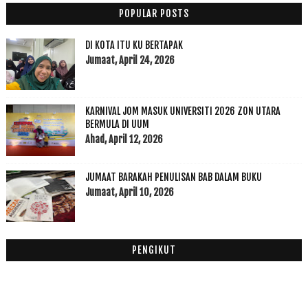
2014
(47)
►
POPULAR POSTS
2013
(53)
►
2012
(100)
▼
DI KOTA ITU KU BERTAPAK
Disember
(1)
Jumaat, April 24, 2026
►
November
(7)
▼
Dapat gift dari Cheqna
KARNIVAL JOM MASUK UNIVERSITI 2026 ZON UTARA
Air Gamat Plus
BERMULA DI UUM
Reading List Selalu Masalah
Ahad, April 12, 2026
Sambung pantang di Kedah
Dah Habis Tempoh Berpantang 40 Hari
JUMAAT BARAKAH PENULISAN BAB DALAM BUKU
38 Hari Berpantang....
Jumaat, April 10, 2026
Dah 34 Hari Berpantang, Luka Saya Belum Sembuh
Oktober
(3)
►
September
(15)
►
PENGIKUT
Ogos
(5)
►
Julai
(7)
►
Jun
(20)
►