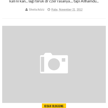
kali ni kan... lagi teruk dr czer rasanya.... tapi Allhamdu...
Sheila Adziz
Rabu, November 21, 2012
KISAH BLOGGING