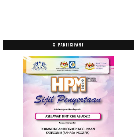
Mei
(2)
►
April
(1)
►
Mac
(6)
►
Februari
(14)
►
Januari
(19)
►
SI PARTICIPANT
2011
(63)
►