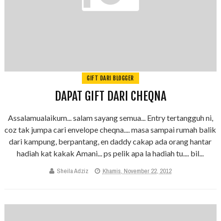
GIFT DARI BLOGGER
DAPAT GIFT DARI CHEQNA
Assalamualaikum... salam sayang semua... Entry tertangguh ni,
coz tak jumpa cari envelope cheqna.... masa sampai rumah balik
dari kampung, berpantang, en daddy cakap ada orang hantar
hadiah kat kakak Amani... ps pelik apa la hadiah tu.... bil...
Sheila Adziz
Khamis, November 22, 2012