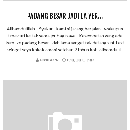
PADANG BESAR JADI LA YER...
Allhamdulillah.... Syukur... kami ni jarang berjalan... walaupun
time cuti ke tak sama jer bagi saya... Kesempatan yang ada
kami ke padang besar... dah lama sangat tak datang sini. Last
seingat saya kakak amani setahun 2 tahun kot.. allhamdulil...
Sheila Adziz
Isnin, Jun 10, 2013