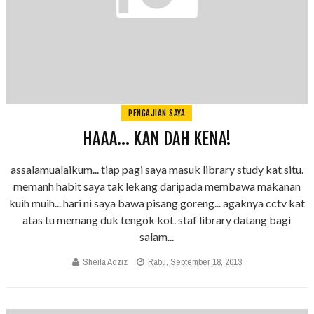
PENGAJIAN SAYA
HAAA... KAN DAH KENA!
assalamualaikum... tiap pagi saya masuk library study kat situ.
memanh habit saya tak lekang daripada membawa makanan
kuih muih... hari ni saya bawa pisang goreng... agaknya cctv kat
atas tu memang duk tengok kot. staf library datang bagi
salam...
Sheila Adziz
Rabu, September 18, 2013