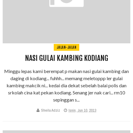
JALAN-JALAN
NASI GULAI KAMBING KODIANG
Minggu lepas kami berempat p makan nasi gulai kambing dan
daging di kodiang... fuhhh... memang meletoppp ler gulai
kambing makcik ni... kedai dia dekat sebelah balai polis dan
srkolah cina kat pekan kodiang. Senang jer nak cari... rm10
sepinggan s...
Sheila Adziz
Isnin, Jun 10, 2013