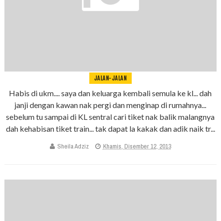
JALAN-JALAN
Habis di ukm.... saya dan keluarga kembali semula ke kl... dah
janji dengan kawan nak pergi dan menginap di rumahnya...
sebelum tu sampai di KL sentral cari tiket nak balik malangnya
dah kehabisan tiket train... tak dapat la kakak dan adik naik tr...
Sheila Adziz
Khamis, Disember 12, 2013