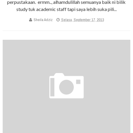
perpustakaan. ermm.., alhamdulillah semuanya baik ni bilik
study tuk academic staff tapi saya lebih suka pili...
Sheila Adziz
Selasa, September 17, 2013