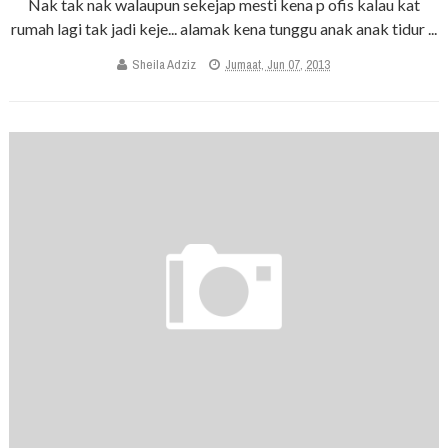
Nak tak nak walaupun sekejap mesti kena p ofis kalau kat
rumah lagi tak jadi keje... alamak kena tunggu anak anak tidur ...
Sheila Adziz
Jumaat, Jun 07, 2013