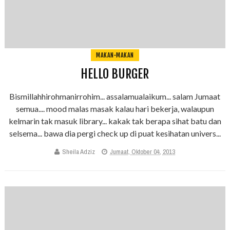
MAKAN-MAKAN
HELLO BURGER
Bismillahhirohmanirrohim... assalamualaikum... salam Jumaat
semua.... mood malas masak kalau hari bekerja, walaupun
kelmarin tak masuk library... kakak tak berapa sihat batu dan
selsema... bawa dia pergi check up di puat kesihatan univers...
Sheila Adziz
Jumaat, Oktober 04, 2013