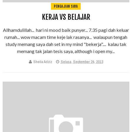
PENGAJIAN SAYA
KERJA VS BELAJAR
Allhamdulillah... hari ni mood baik punyer... 7.35 pagi dah keluar
rumah... wow macam time keje lak rasanya... walaupun tengah
study memang saya dah set in my mind "bekerja".... kalau tak
memang tak jalan tesis saya, although i open my...
Sheila Adziz
Selasa, September 24, 2013