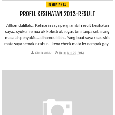
KESIHATAN KU
PROFIL KESIHATAN 2013-RESULT
Allhamdulillah.... Kelmarin saya pergi ambil result kesihatan
saya... syukur semua ok kolestrol, sugar, bmi tanpa sebarang
masalah penyakit.... allhamdulillah... Yang buat saya risau skit
mata saya semakin rabun... kena check mata ler nampak gay...
Sheila Adziz
Rabu, Mei 29, 2013