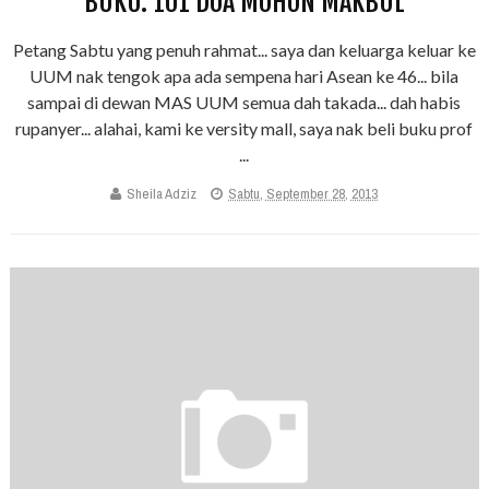
BUKU: 101 DOA MOHON MAKBUL
Petang Sabtu yang penuh rahmat... saya dan keluarga keluar ke
UUM nak tengok apa ada sempena hari Asean ke 46... bila
sampai di dewan MAS UUM semua dah takada... dah habis
rupanyer... alahai, kami ke versity mall, saya nak beli buku prof
...
Sheila Adziz
Sabtu, September 28, 2013