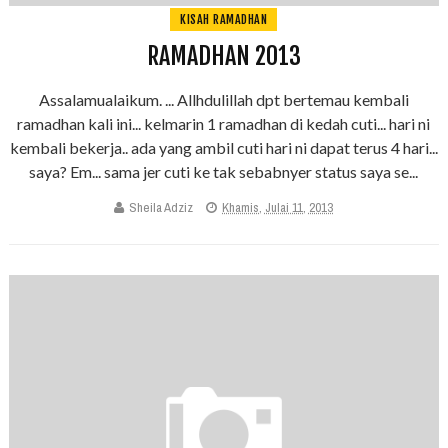
KISAH RAMADHAN
RAMADHAN 2013
Assalamualaikum. ... Allhdulillah dpt bertemau kembali
ramadhan kali ini... kelmarin 1 ramadhan di kedah cuti... hari ni
kembali bekerja.. ada yang ambil cuti hari ni dapat terus 4 hari...
saya? Em... sama jer cuti ke tak sebabnyer status saya se...
Sheila Adziz
Khamis, Julai 11, 2013