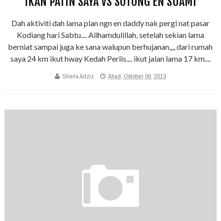
IKAN PATIN SAYA VS SOTONG EN SUAMI
Dah aktiviti dah lama plan ngn en daddy nak pergi nat pasar
Kodiang hari Sabtu.... Allhamdulillah, setelah sekian lama
berniat sampai juga ke sana walupun berhujanan,,,, dari rumah
saya 24 km ikut hway Kedah Perlis.... ikut jalan lama 17 km....
Sheila Adziz
Ahad, Oktober 06, 2013