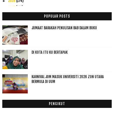
2016
(174)
►
2015
(199)
►
2014
(47)
►
POPULAR POSTS
2013
(53)
▼
Disember
(1)
►
JUMAAT BARAKAH PENULISAN BAB DALAM BUKU
November
(1)
►
Oktober
(3)
►
September
(9)
►
DI KOTA ITU KU BERTAPAK
Julai
(1)
►
Jun
(5)
▼
Daging Bakar Danok
Apa yang best kat padang besar
KARNIVAL JOM MASUK UNIVERSITI 2026 ZON UTARA
Padang besar jadi la yer...
BERMULA DI UUM
Nasi gulai kambing kodiang
Masa ku belajar
Mei
(5)
►
PENGIKUT
April
(4)
►