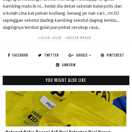
kambing makcik ni... kedai dia dekat sebelah balai polis dan
srkolah cina kat pekan kodiang. Senang jer nak cari... rm10
sepinggan seketul dading kambing seketul daging lembu...
dagingnya lembut gulai pun pekat secukup rasa...
#JALAN-JALAN
#MAKAN-MAKAN
FACEBOOK
TWITTER
GOOGLE +
PINTEREST
LINKEDIN
YOU MIGHT ALSO LIKE