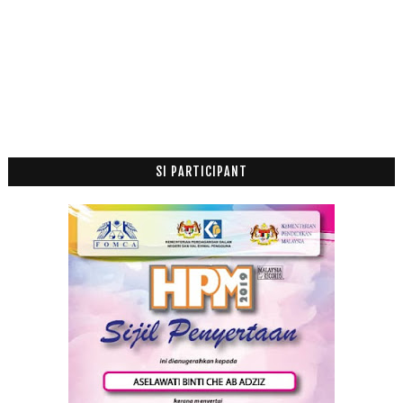
Mac
(5)
►
Februari
(10)
►
Januari
(9)
►
2012
(100)
►
2011
(63)
►
SI PARTICIPANT