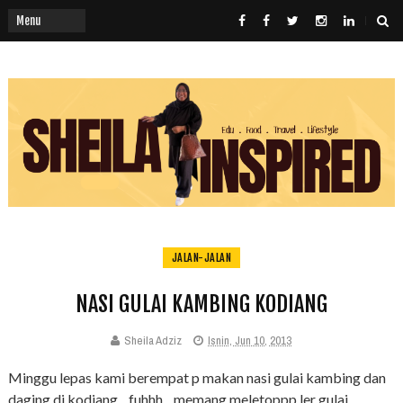
JALAN-JALAN
NASI GULAI KAMBING KODIANG
Sheila Adziz
Isnin, Jun 10, 2013
Minggu lepas kami berempat p makan nasi gulai kambing dan
daging di kodiang... fuhhh... memang meletoppp ler gulai