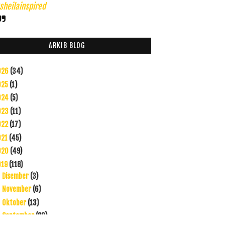
heilainspired
ARKIB BLOG
026
(34)
025
(1)
024
(5)
023
(11)
022
(17)
021
(45)
020
(49)
019
(118)
Disember
(3)
►
November
(6)
►
Oktober
(13)
►
September
(20)
►