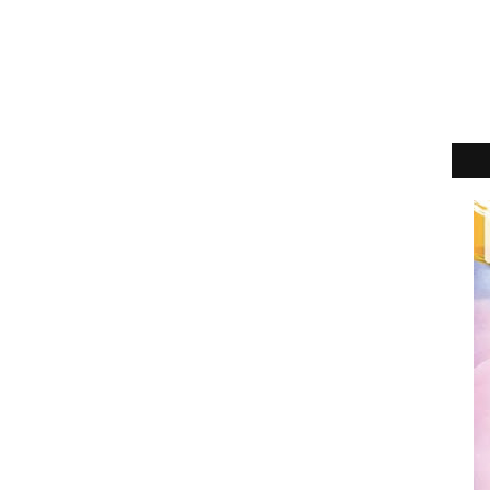
2
►
2
►
2
►