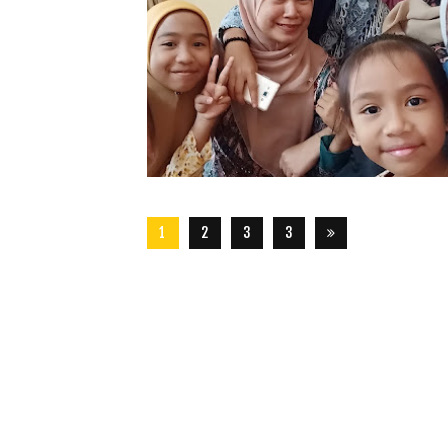
1
2
3
3
2
8