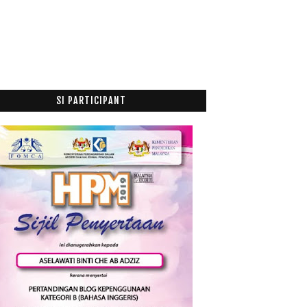
013
(53)
012
(100)
011
(63)
SI PARTICIPANT