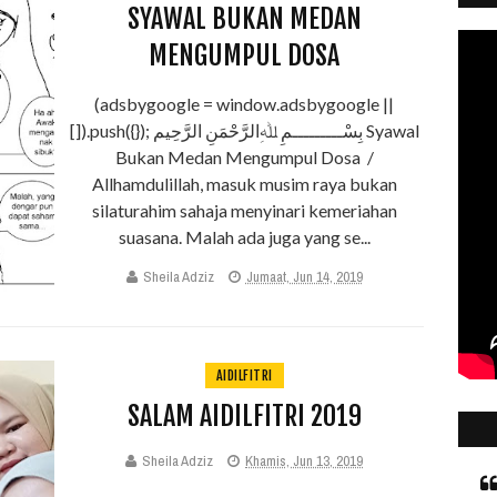
SYAWAL BUKAN MEDAN
MENGUMPUL DOSA
(adsbygoogle = window.adsbygoogle ||
[]).push({}); بِسْـــــــــمِ ﷲِالرَّحْمَنِ الرَّحِيم Syawal
Bukan Medan Mengumpul Dosa /
Allhamdulillah, masuk musim raya bukan
silaturahim sahaja menyinari kemeriahan
suasana. Malah ada juga yang se...
Sheila Adziz
Jumaat, Jun 14, 2019
AIDILFITRI
SALAM AIDILFITRI 2019
Sheila Adziz
Khamis, Jun 13, 2019