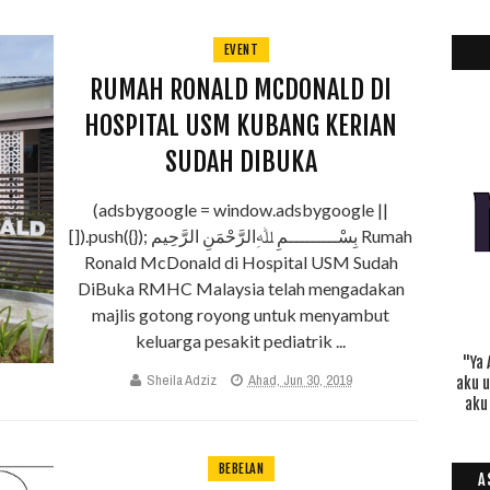
EVENT
RUMAH RONALD MCDONALD DI
HOSPITAL USM KUBANG KERIAN
SUDAH DIBUKA
(adsbygoogle = window.adsbygoogle ||
[]).push({}); بِسْـــــــــمِ ﷲِالرَّحْمَنِ الرَّحِيم Rumah
Ronald McDonald di Hospital USM Sudah
DiBuka RMHC Malaysia telah mengadakan
majlis gotong royong untuk menyambut
keluarga pesakit pediatrik ...
"Ya 
Sheila Adziz
Ahad, Jun 30, 2019
aku 
aku
BEBELAN
A