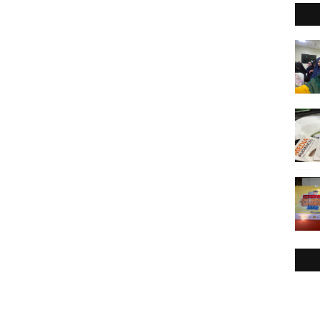
2
►
2
►
2
►
2
►
2
►