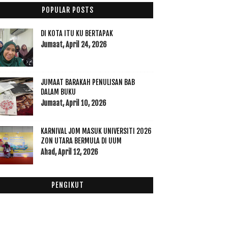
Ogos
(9)
►
POPULAR POSTS
Julai
(3)
►
Jun
(3)
▼
DI KOTA ITU KU BERTAPAK
Rumah Ronald McDonald di Hospital USM Kubang
Jumaat, April 24, 2026
Keria...
Syawal Bukan Medan Mengumpul Dosa
Salam Aidilfitri 2019
JUMAAT BARAKAH PENULISAN BAB
DALAM BUKU
Mei
(15)
►
Jumaat, April 10, 2026
April
(14)
►
Mac
(11)
►
KARNIVAL JOM MASUK UNIVERSITI 2026
Februari
(14)
►
ZON UTARA BERMULA DI UUM
Januari
(7)
►
Ahad, April 12, 2026
018
(195)
017
(199)
PENGIKUT
016
(174)
015
(199)
014
(47)