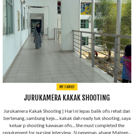
MY FAMILY
JURUKAMERA KAKAK SHOOTING
Jurukamera Kakak Shooting | Hari ni lepas balik ofis rehat dan
bertenang, sambung keje.... kakak dah ready tuk shooting, saya
keluar p shooting kawasan ofis... She must completed the
requirement for nursing interview...Si peneman, abang Mateen...