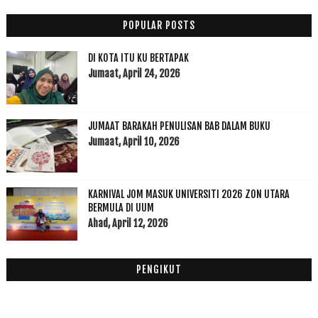
2022
(17)
►
2021
(45)
►
POPULAR POSTS
2020
(49)
►
DI KOTA ITU KU BERTAPAK
2019
(118)
►
Jumaat, April 24, 2026
2018
(195)
►
2017
(199)
►
2016
(174)
►
JUMAAT BARAKAH PENULISAN BAB DALAM BUKU
2015
(199)
►
Jumaat, April 10, 2026
2014
(47)
►
2013
(53)
►
2012
(100)
KARNIVAL JOM MASUK UNIVERSITI 2026 ZON UTARA
►
BERMULA DI UUM
2011
(63)
►
Ahad, April 12, 2026
PENGIKUT