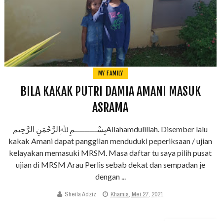
MY FAMILY
BILA KAKAK PUTRI DAMIA AMANI MASUK
ASRAMA
بِسْـــــــــمِ ﷲِالرَّحْمَنِ الرَّحِيمAllahamdulillah. Disember lalu
kakak Amani dapat panggilan menduduki peperiksaan / ujian
kelayakan memasuki MRSM. Masa daftar tu saya pilih pusat
ujian di MRSM Arau Perlis sebab dekat dan sempadan je
dengan ...
Sheila Adziz
Khamis, Mei 27, 2021