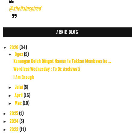
@sheilainspired
ARKIB BLOG
2026
(34)
▼
Ogos
(3)
▼
Kenangan Boleh Diingat Namun Ia Takkan Membawa ke ...
Wordless Wednesday : To Dr. Aselawati
I Am Enough
Julai
(5)
►
April
(16)
►
Mac
(10)
►
2025
(1)
►
2024
(5)
►
2023
(11)
►