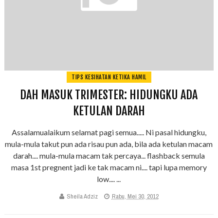
TIPS KESIHATAN KETIKA HAMIL
DAH MASUK TRIMESTER: HIDUNGKU ADA
KETULAN DARAH
Assalamualaikum selamat pagi semua..... Ni pasal hidungku,
mula-mula takut pun ada risau pun ada, bila ada ketulan macam
darah.... mula-mula macam tak percaya... flashback semula
masa 1st pregnent jadi ke tak macam ni.... tapi lupa memory
low.... ...
Sheila Adziz
Rabu, Mei 30, 2012