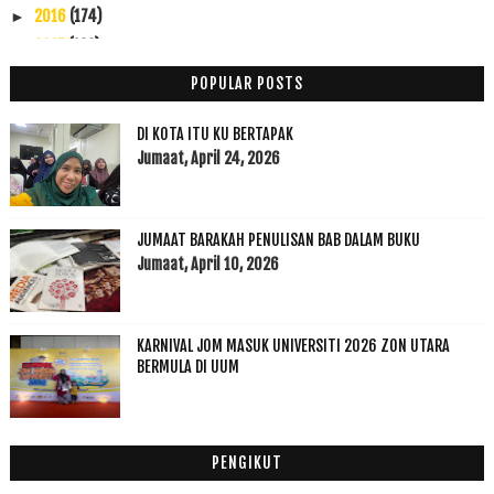
2016
(174)
►
2015
(199)
►
2014
(47)
►
POPULAR POSTS
2013
(53)
►
2012
(100)
▼
DI KOTA ITU KU BERTAPAK
Disember
(1)
Jumaat, April 24, 2026
►
November
(7)
►
Oktober
(3)
►
JUMAAT BARAKAH PENULISAN BAB DALAM BUKU
September
(15)
►
Jumaat, April 10, 2026
Ogos
(5)
►
Julai
(7)
►
Jun
(20)
►
KARNIVAL JOM MASUK UNIVERSITI 2026 ZON UTARA
Mei
(2)
▼
BERMULA DI UUM
Dah Masuk Trimester: Hidungku Ada Ketulan Darah
Dah lama tak update ni.....
April
(1)
►
PENGIKUT
Mac
(6)
►