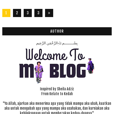
1
2
3
3
2
8
AUTHOR
بِسْـــــــــمِ ﷲِالرَّحْمَنِ الرَّحِيم
Inspired by Sheila Adziz
From Kelate to Kedah
"Ya Allah, ajarkan aku menerima apa yang tidak mampu aku ubah, kuatkan
aku untuk mengubah apa yang mampu aku usahakan, dan kurniakan aku
kebijaksanaan untuk membezakan kedua-duanya."