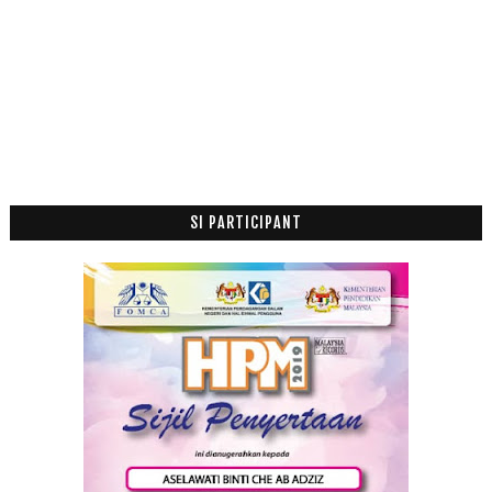
Februari
(14)
►
Januari
(19)
►
2011
(63)
►
SI PARTICIPANT