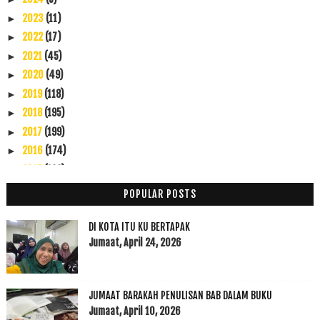
2023
(11)
►
2022
(17)
►
2021
(45)
►
2020
(49)
►
2019
(118)
►
2018
(195)
►
2017
(199)
►
2016
(174)
►
2015
(199)
►
2014
(47)
►
POPULAR POSTS
2013
(53)
►
2012
(100)
▼
DI KOTA ITU KU BERTAPAK
Disember
(1)
Jumaat, April 24, 2026
►
November
(7)
►
Oktober
(3)
►
JUMAAT BARAKAH PENULISAN BAB DALAM BUKU
September
(15)
►
Jumaat, April 10, 2026
Ogos
(5)
►