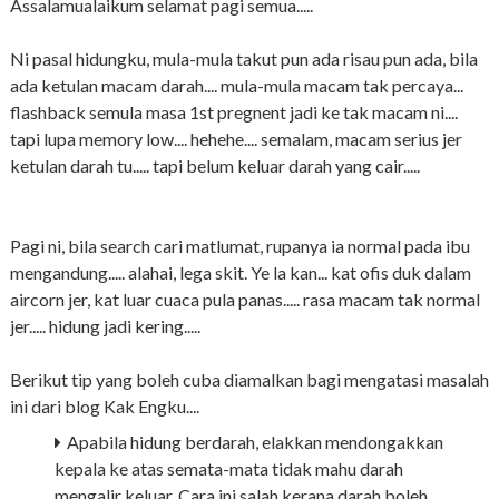
Assalamualaikum selamat pagi semua.....
Ni pasal hidungku, mula-mula takut pun ada risau pun ada, bila
ada ketulan macam darah.... mula-mula macam tak percaya...
flashback semula masa 1st pregnent jadi ke tak macam ni....
tapi lupa memory low.... hehehe.... semalam, macam serius jer
ketulan darah tu..... tapi belum keluar darah yang cair.....
Pagi ni, bila search cari matlumat, rupanya ia normal pada ibu
mengandung..... alahai, lega skit. Ye la kan... kat ofis duk dalam
aircorn jer, kat luar cuaca pula panas..... rasa macam tak normal
jer..... hidung jadi kering.....
Berikut tip yang boleh cuba diamalkan bagi mengatasi masalah
ini dari blog Kak Engku....
Apabila hidung berdarah, elakkan mendongakkan
kepala ke atas semata-mata tidak mahu darah
mengalir keluar. Cara ini salah kerana darah boleh