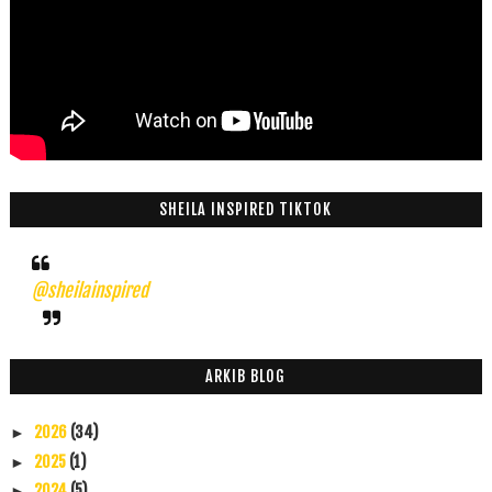
SHEILA INSPIRED TIKTOK
@sheilainspired
ARKIB BLOG
2026
(34)
►
2025
(1)
►
2024
(5)
►