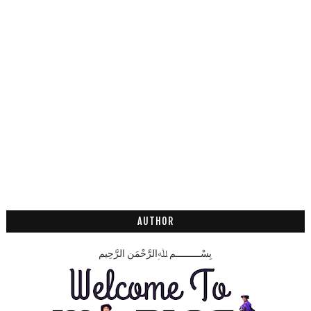
AUTHOR
بِسْـــــــــمِ ﷲِالرَّحْمَنِ الرَّحِيم