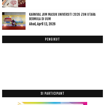
Julai
(7)
►
Jun
(20)
►
KARNIVAL JOM MASUK UNIVERSITI 2026 ZON UTARA
Mei
(2)
▼
BERMULA DI UUM
Dah Masuk Trimester: Hidungku Ada Ketulan Darah
Ahad, April 12, 2026
Dah lama tak update ni.....
April
(1)
►
PENGIKUT
Mac
(6)
►
Februari
(14)
►
Januari
(19)
►
2011
(63)
►
SI PARTICIPANT