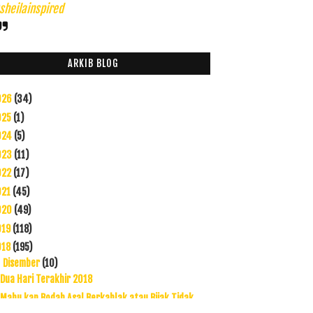
heilainspired
ARKIB BLOG
026
(34)
025
(1)
024
(5)
023
(11)
022
(17)
021
(45)
020
(49)
019
(118)
018
(195)
Disember
(10)
▼
Dua Hari Terakhir 2018
Mahu kan Bodah Asal Berkahlak atau Bijak Tidak
Ber...