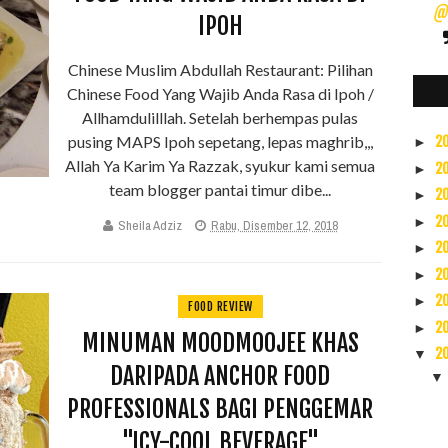
@s
IPOH
Chinese Muslim Abdullah Restaurant: Pilihan
Chinese Food Yang Wajib Anda Rasa di Ipoh /
Allhamdulilllah. Setelah berhempas pulas
pusing MAPS Ipoh sepetang, lepas maghrib,,,
2
►
Allah Ya Karim Ya Razzak, syukur kami semua
2
►
team blogger pantai timur dibe...
2
►
2
►
Sheila Adziz
Rabu, Disember 12, 2018
2
►
2
►
2
►
FOOD REVIEW
2
►
MINUMAN MOODMOOJEE KHAS
2
▼
DARIPADA ANCHOR FOOD
PROFESSIONALS BAGI PENGGEMAR
"ICY-COOL BEVERAGE"