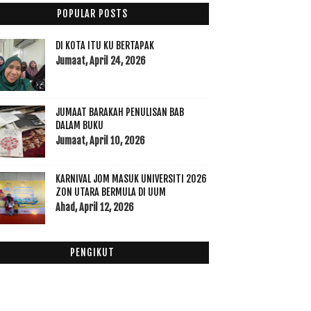
POPULAR POSTS
Chinese Muslim Abdullah Restaurant: Pilihan
Chines...
Minuman MoodMoojee Khas Daripada Anchor Food
DI KOTA ITU KU BERTAPAK
Profe...
Jumaat, April 24, 2026
Milk Peel Cream Mask Dari Althea: Kenapa Harus
Dim...
5 Sebab Kenapa Anda Harus Mengunjungi Movie
JUMAAT BARAKAH PENULISAN BAB
Animat...
DALAM BUKU
Kerana Mulut Juga Transformnya Hati
Jumaat, April 10, 2026
McDonald's Meru Raya Ipoh Menyajikan Hidangan
Isti...
KARNIVAL JOM MASUK UNIVERSITI 2026
The Cedar Villa Bidor Lokasi Percutian Yang Mesti ...
ZON UTARA BERMULA DI UUM
Menikmati Chinese Food di Elly Impian Cafe di Ruma...
Ahad, April 12, 2026
November
(8)
►
Oktober
(12)
►
PENGIKUT
September
(23)
►
Ogos
(16)
►
Julai
(23)
►