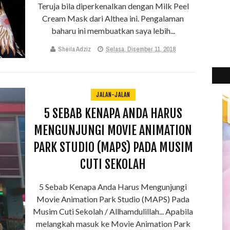
Teruja bila diperkenalkan dengan Milk Peel
Cream Mask dari Althea ini. Pengalaman
baharu ini membuatkan saya lebih...
Sheila Adziz
Selasa, Disember 11, 2018
2
►
JALAN-JALAN
2
►
5 SEBAB KENAPA ANDA HARUS
2
►
MENGUNJUNGI MOVIE ANIMATION
2
►
2
►
PARK STUDIO (MAPS) PADA MUSIM
2
►
CUTI SEKOLAH
2
►
5 Sebab Kenapa Anda Harus Mengunjungi
Movie Animation Park Studio (MAPS) Pada
Musim Cuti Sekolah / Allhamdulillah... Apabila
melangkah masuk ke Movie Animation Park