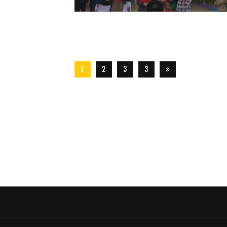
1
2
3
3
2
8