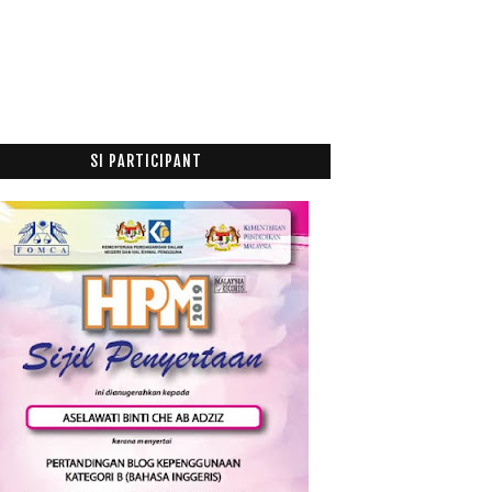
Jun
(28)
►
Mei
(12)
►
April
(9)
►
Mac
(14)
►
Februari
(19)
►
Januari
(21)
►
SI PARTICIPANT
017
(199)
016
(174)
015
(199)
014
(47)
013
(53)
012
(100)
011
(63)