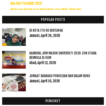
Dua Hari Terakhir 2018
Mahu kan Bodah Asal Berkahlak atau Bijak Tidak Ber...
Chinese Muslim Abdullah Restaurant: Pilihan Chines...
POPULAR POSTS
Minuman MoodMoojee Khas Daripada Anchor Food Profe...
Milk Peel Cream Mask Dari Althea: Kenapa Harus Dim...
DI KOTA ITU KU BERTAPAK
5 Sebab Kenapa Anda Harus Mengunjungi Movie Animat...
Jumaat, April 24, 2026
Kerana Mulut Juga Transformnya Hati
McDonald's Meru Raya Ipoh Menyajikan Hidangan Isti...
KARNIVAL JOM MASUK UNIVERSITI 2026 ZON UTARA
The Cedar Villa Bidor Lokasi Percutian Yang Mesti ...
BERMULA DI UUM
Menikmati Chinese Food di Elly Impian Cafe di Ruma...
Ahad, April 12, 2026
November
(8)
►
Oktober
(12)
►
JUMAAT BARAKAH PENULISAN BAB DALAM BUKU
September
(23)
►
Jumaat, April 10, 2026
Ogos
(16)
►
Julai
(23)
►
Jun
(28)
►
PENGIKUT
Mei
(12)
►