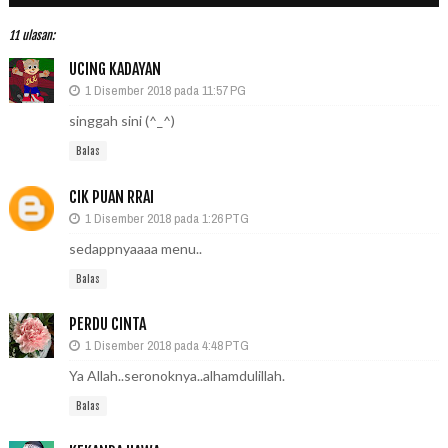
11 ulasan:
UCING KADAYAN
1 Disember 2018 pada 11:57 PG
singgah sini (^_^)
Balas
CIK PUAN RRAI
1 Disember 2018 pada 1:26 PTG
sedappnyaaaa menu..
Balas
PERDU CINTA
1 Disember 2018 pada 4:48 PTG
Ya Allah..seronoknya..alhamdulillah.
Balas