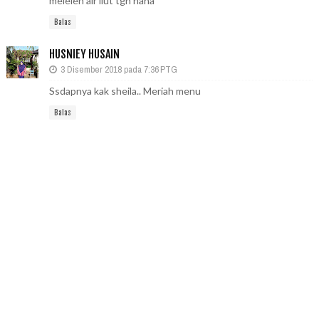
meleleh air liut tgh haha
Balas
HUSNIEY HUSAIN
3 Disember 2018 pada 7:36 PTG
Ssdapnya kak sheila.. Meriah menu
Balas