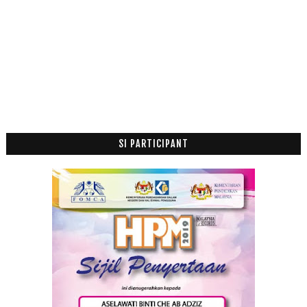
April
(9)
►
Mac
(14)
►
Februari
(19)
►
Januari
(21)
►
2017
(199)
►
2016
(174)
►
2015
(199)
►
SI PARTICIPANT
2014
(47)
►
2013
(53)
►
2012
(100)
►
2011
(63)
►