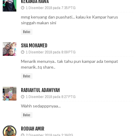
KEKANDA HAWA
1 Disember 2018 pada 7:35 PTG
mmg kenyang dan puashati... kalau ke Kampar harus
singgah makan sini
Balas
SHA MOHAMED
1 Disember 2018 pada 8:09 PTG
Menarik menunya.. tak tahu pun kampar ada tempat
menarik..tq share..
Balas
RABIAHTUL ADAWIYAH
1 Disember 2018 pada 8:27 PTG
Wahh sedapppnyaa...
Balas
RODIAH AMIR
2 Disember 2018 pada 2:39 PG