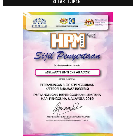
SI PARTICIPANT
2014
(47)
►
2013
(53)
►
2012
(100)
►
2011
(63)
►