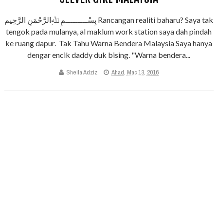
بِسْـــــــــمِ ﷲِالرَّحْمَنِ الرَّحِيم Rancangan realiti baharu? Saya tak
tengok pada mulanya, al maklum work station saya dah pindah
ke ruang dapur. Tak Tahu Warna Bendera Malaysia Saya hanya
dengar encik daddy duk bising. "Warna bendera...
Sheila Adziz
Ahad, Mac 13, 2016