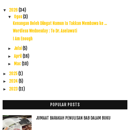
2026
(34)
▼
Ogos
(3)
▼
Kenangan Boleh Diingat Namun Ia Takkan Membawa ke ...
Wordless Wednesday : To Dr. Aselawati
I Am Enough
Julai
(5)
►
April
(16)
►
Mac
(10)
►
2025
(1)
►
2024
(5)
►
2023
(11)
►
2022
(17)
►
2021
(45)
►
POPULAR POSTS
2020
(49)
►
JUMAAT BARAKAH PENULISAN BAB DALAM BUKU
2019
(118)
►
2018
(195)
►