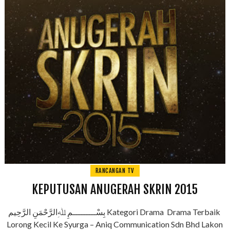
RANCANGAN TV
KEPUTUSAN ANUGERAH SKRIN 2015
بِسْـــــــــمِ ﷲِالرَّحْمَنِ الرَّحِيم Kategori Drama Drama Terbaik
Lorong Kecil Ke Syurga – Aniq Communication Sdn Bhd Lakon