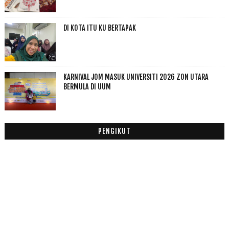
2017
(199)
►
2016
(174)
►
DI KOTA ITU KU BERTAPAK
2015
(199)
►
2014
(47)
►
2013
(53)
►
2012
(100)
KARNIVAL JOM MASUK UNIVERSITI 2026 ZON UTARA
►
BERMULA DI UUM
2011
(63)
►
PENGIKUT