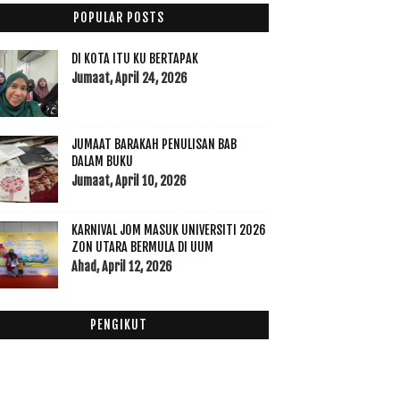
Disember
(60)
▼
POPULAR POSTS
Bila Lelaki Nigeria Belanja Makan
10 CPUV 29 Disember 2015
DI KOTA ITU KU BERTAPAK
Melabur Saham Akhirat
Jumaat, April 24, 2026
Nama 25 para rasul dalam 3 bahasa, Arab, Inggeris
...
Replika Rumah Baginda Rasulullah SAW
JUMAAT BARAKAH PENULISAN BAB
Aziz Desa Meninggal Dunia
DALAM BUKU
Jumaat, April 10, 2026
Rasulullah SAW Memuliakan Golongan Miskin
Hidup Mu Untuk Ummah, Hidup Ku Untuk Diri Sendiri
KARNIVAL JOM MASUK UNIVERSITI 2026
Jagat, bukan filem 'biasa-biasa' - Hassan Muthalib
ZON UTARA BERMULA DI UUM
Tips Minum Sunnah Rasulullah SAW
Ahad, April 12, 2026
Rasulullah SAW Ketawa Sehingga Menangis
Yahudi Yang Merindui Rasulullah SAW
PENGIKUT
30 Kelebihan Selawat Ke Atas Nabi
CPUV 22 Disember 2015
Allah Memperingatkan Kita Dengan Pelbagai Cara
Fakta Disebalik Da Vinci Code