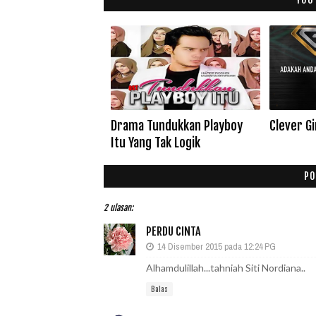
Drama Tundukkan Playboy
Clever Gi
Itu Yang Tak Logik
PO
2 ulasan:
PERDU CINTA
14 Disember 2015 pada 12:24 PG
Alhamdulillah...tahniah Siti Nordiana..
Balas