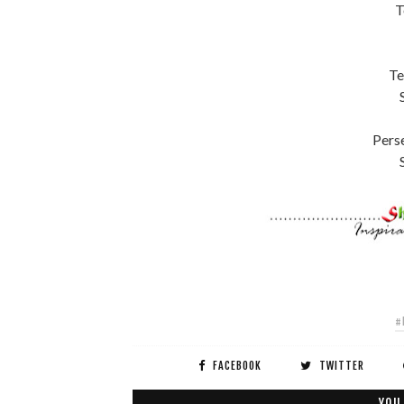
T
Te
Pers
#
FACEBOOK
TWITTER
YOU