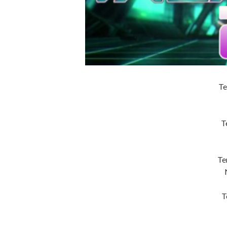
Te
T
Te
T