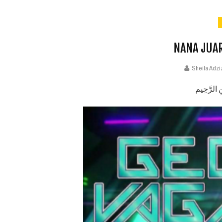
NANA JUAR
Sheila Adzi
ِ الرَّحِيم