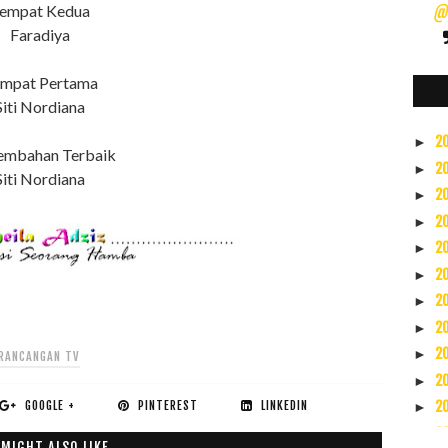
empat Kedua
@s
Faradiya
mpat Pertama
Siti Nordiana
2
►
embahan Terbaik
2
►
Siti Nordiana
2
►
2
►
2
►
2
►
2
►
2
►
2
►
RANCANGAN TV
2
►
GOOGLE +
PINTEREST
LINKEDIN
2
►
2
▼
 MIGHT ALSO LIKE