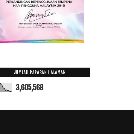
Bil Makan Tengahari 19 Orang, RM1,131
Jalan-jalan Cari Makan Nasi Daging Bakar Femes di ...
Ikan Tongkol Gulai Kuning
Nana Juara Gegar Vaganza 2
Puding Roti Kukus
Bila Mahasiswa Berhujah Di Persidangan UMNO
Disclaimer
Anak-anak ni tak jemu ke tengok citer sama?
Rezeki Yang Mahu Ditolak
JUMLAH PAPARAN HALAMAN
Durian....
3,605,568
Kuih Paling Senang Nak Buat dan Murah
Depa Duk Shooting
Filem Chowrasta Dari Sudut Pandang Ku Yang Jahil
Google Adsense
Awat Skema Sangat?
Anak!