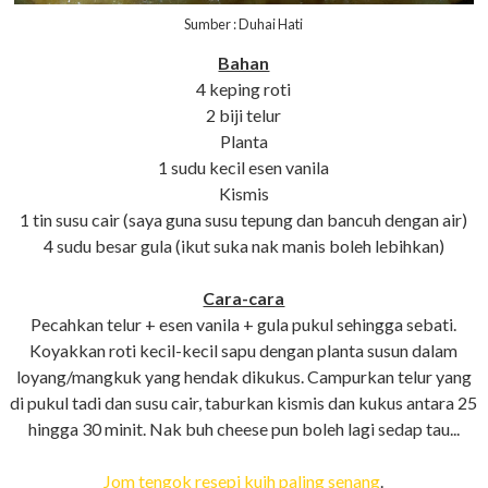
Sumber : Duhai Hati
Bahan
4 keping roti
2 biji telur
Planta
1 sudu kecil esen vanila
Kismis
1 tin susu cair (saya guna susu tepung dan bancuh dengan air)
4 sudu besar gula (ikut suka nak manis boleh lebihkan)
Cara-cara
Pecahkan telur + esen vanila + gula pukul sehingga sebati.
Koyakkan roti kecil-kecil sapu dengan planta susun dalam
loyang/mangkuk yang hendak dikukus. Campurkan telur yang
di pukul tadi dan susu cair, taburkan kismis dan kukus antara 25
hingga 30 minit. Nak buh cheese pun boleh lagi sedap tau...
Jom tengok resepi kuih paling senang
.