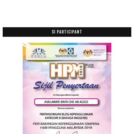
Al Kindi dan Falsafah Islam
Filem Muhammad : Messager of GOD (2015) Official ...
Jenazah Lima Beranak Selamat Dikebumi
Sakit Hati Bila Anak Buat Sepah
SI PARTICIPANT
Pak cik Henset sudah dapat duit dia semula
Bila Kucing Tersepit
Burger Port Lepak
Peraduan Jemputan Malam Gala Langit Cinta
Tips Buang Lemak Turun Temurun
Adakah Anak Kita Sebegini?
Manage Your Laudry
Filem Yahudi dan Al Quran
Kes Tipu Pakcik Beli Handset
Dah Rasa Daging Bakar Chenta Mama
Terpaksa Tolak Rezeki
Bil Makan Tengahari 19 Orang, RM1,131
Jalan-jalan Cari Makan Nasi Daging Bakar Femes di ...