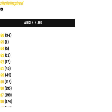
heilainspired
ARKIB BLOG
026
(34)
025
(1)
024
(5)
023
(11)
022
(17)
021
(45)
020
(49)
019
(118)
018
(195)
017
(199)
016
(174)
015
(199)