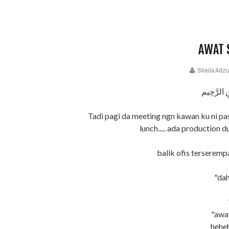
AWAT 
Sheila Adzi
ِ الرَّحِيم
Tadi pagi da meeting ngn kawan ku ni pasa
lunch..... ada production duk
balik ofis terseremp
"dah
"awa
heheh