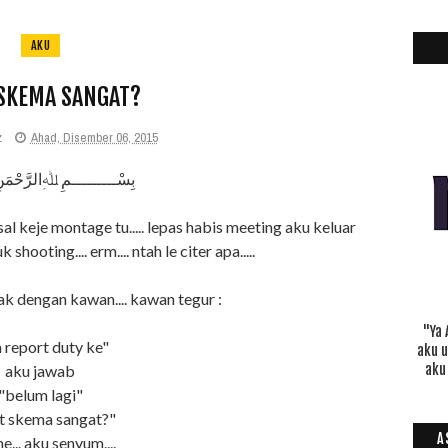
AKU
SKEMA SANGAT?
z
Ahad, Disember 06, 2015
بِسْـــــــــمِ ﷲِالرَّحْمَن
l keje montage tu..... lepas habis meeting aku keluar
 shooting.... erm.... ntah le citer apa.....
ak dengan kawan.... kawan tegur :
"Ya 
 report duty ke"
aku 
aku jawab
aku
"belum lagi"
t skema sangat?"
A
e... aku senyum....