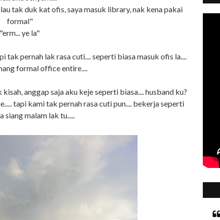
au tak duk kat ofis, saya masuk library, nak kena pakai
formal"
"erm... ye la"
pi tak pernah lak rasa cuti.... seperti biasa masuk ofis la....
ng formal office entire....
 kisah, anggap saja aku keje seperti biasa.... husband ku?
..... tapi kami tak pernah rasa cuti pun.... bekerja seperti
 siang malam lak tu.....