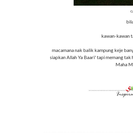
c
bil
kawan-kawan ta
macamana nak balik kampung keje banyak
siapkan Allah Ya Baari' tapi memang tak ha
Maha Me