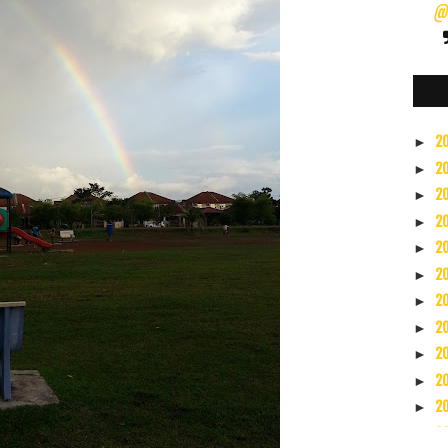
@s
2
►
2
►
2
►
2
►
2
►
2
►
2
►
2
►
2
►
2
►
2
►
2
▼