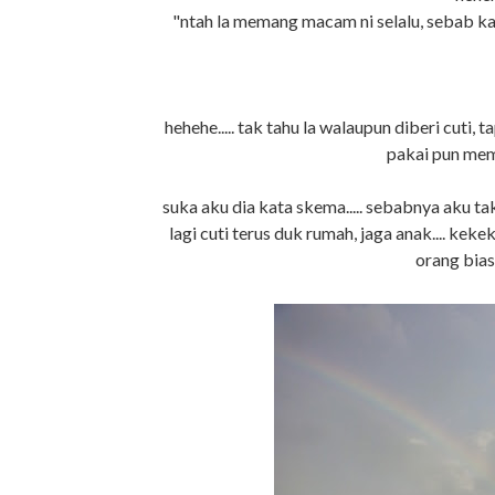
"ntah la memang macam ni selalu, sebab kal
hehehe..... tak tahu la walaupun diberi cuti, ta
pakai pun mema
suka aku dia kata skema..... sebabnya aku tak
lagi cuti terus duk rumah, jaga anak.... kekeke
orang biasa