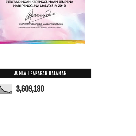
Bil Makan Tengahari 19 Orang, RM1,131
Jalan-jalan Cari Makan Nasi Daging Bakar Femes di ...
Ikan Tongkol Gulai Kuning
Nana Juara Gegar Vaganza 2
Puding Roti Kukus
Bila Mahasiswa Berhujah Di Persidangan UMNO
Disclaimer
Anak-anak ni tak jemu ke tengok citer sama?
Rezeki Yang Mahu Ditolak
JUMLAH PAPARAN HALAMAN
Durian....
3,609,180
Kuih Paling Senang Nak Buat dan Murah
Depa Duk Shooting
Filem Chowrasta Dari Sudut Pandang Ku Yang Jahil
Google Adsense
Awat Skema Sangat?
Anak!