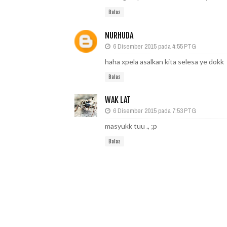
Balas
NURHUDA
6 Disember 2015 pada 4:55 PTG
haha xpela asalkan kita selesa ye dokk
Balas
WAK LAT
6 Disember 2015 pada 7:53 PTG
masyukk tuu ., ;p
Balas