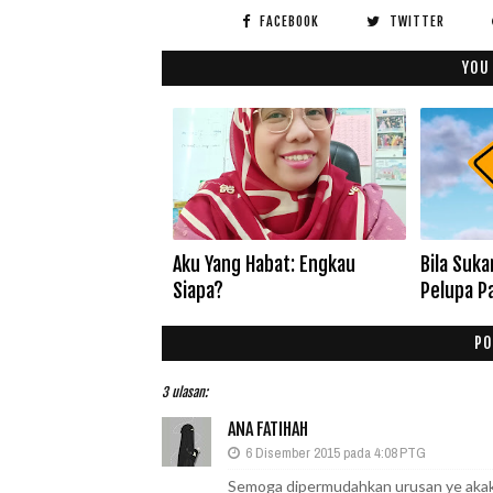
FACEBOOK
TWITTER
YOU
Aku Yang Habat: Engkau
Bila Suk
Siapa?
Pelupa P
PO
3 ulasan:
ANA FATIHAH
6 Disember 2015 pada 4:08 PTG
Semoga dipermudahkan urusan ye akak.