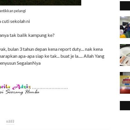
antikkan pelangi
a cuti sekolah ni
nya tak balik kampung ke?
, bulan 3 tahun depan kena report duty.... nak kena
rapkan apa-apa siap ke tak... buat je la..... Allah Yang
nyusun SegalanNya
#AKU