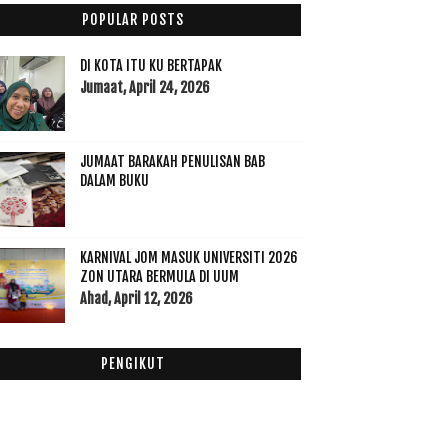
Disember
(60)
▼
POPULAR POSTS
Bila Lelaki Nigeria Belanja Makan
10 CPUV 29 Disember 2015
DI KOTA ITU KU BERTAPAK
Melabur Saham Akhirat
Jumaat, April 24, 2026
Nama 25 para rasul dalam 3 bahasa, Arab, Inggeris
...
Replika Rumah Baginda Rasulullah SAW
JUMAAT BARAKAH PENULISAN BAB
Aziz Desa Meninggal Dunia
DALAM BUKU
Rasulullah SAW Memuliakan Golongan Miskin
Hidup Mu Untuk Ummah, Hidup Ku Untuk Diri Sendiri
KARNIVAL JOM MASUK UNIVERSITI 2026
Jagat, bukan filem 'biasa-biasa' - Hassan Muthalib
ZON UTARA BERMULA DI UUM
Tips Minum Sunnah Rasulullah SAW
Ahad, April 12, 2026
Rasulullah SAW Ketawa Sehingga Menangis
Yahudi Yang Merindui Rasulullah SAW
PENGIKUT
30 Kelebihan Selawat Ke Atas Nabi
CPUV 22 Disember 2015
Allah Memperingatkan Kita Dengan Pelbagai Cara
Fakta Disebalik Da Vinci Code