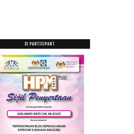
Al Quran Era Rasulullah SAW
Oh My Printers
Al Kindi dan Falsafah Islam
Filem Muhammad : Messager of GOD (2015) Official ...
Jenazah Lima Beranak Selamat Dikebumi
SI PARTICIPANT
Sakit Hati Bila Anak Buat Sepah
Pak cik Henset sudah dapat duit dia semula
Bila Kucing Tersepit
Burger Port Lepak
Peraduan Jemputan Malam Gala Langit Cinta
Tips Buang Lemak Turun Temurun
Adakah Anak Kita Sebegini?
Manage Your Laudry
Filem Yahudi dan Al Quran
Kes Tipu Pakcik Beli Handset
Dah Rasa Daging Bakar Chenta Mama
Terpaksa Tolak Rezeki