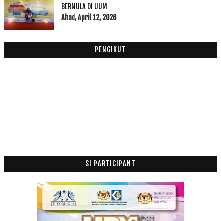
Tips Minum Sunnah Rasulullah SAW
BERMULA DI UUM
Rasulullah SAW Ketawa Sehingga Menangis
Ahad, April 12, 2026
Yahudi Yang Merindui Rasulullah SAW
30 Kelebihan Selawat Ke Atas Nabi
PENGIKUT
CPUV 22 Disember 2015
Allah Memperingatkan Kita Dengan Pelbagai Cara
Fakta Disebalik Da Vinci Code
Al Quran Era Rasulullah SAW
Oh My Printers
Al Kindi dan Falsafah Islam
Filem Muhammad : Messager of GOD (2015) Official ...
Jenazah Lima Beranak Selamat Dikebumi
Sakit Hati Bila Anak Buat Sepah
SI PARTICIPANT
Pak cik Henset sudah dapat duit dia semula
Bila Kucing Tersepit
Burger Port Lepak
Peraduan Jemputan Malam Gala Langit Cinta