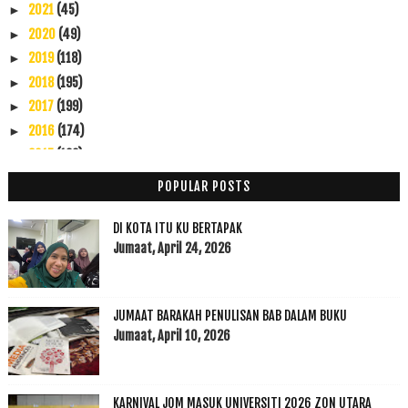
2021
(45)
►
2020
(49)
►
2019
(118)
►
2018
(195)
►
2017
(199)
►
2016
(174)
►
2015
(199)
▼
Disember
(60)
▼
POPULAR POSTS
Bila Lelaki Nigeria Belanja Makan
10 CPUV 29 Disember 2015
DI KOTA ITU KU BERTAPAK
Melabur Saham Akhirat
Jumaat, April 24, 2026
Nama 25 para rasul dalam 3 bahasa, Arab, Inggeris ...
Replika Rumah Baginda Rasulullah SAW
JUMAAT BARAKAH PENULISAN BAB DALAM BUKU
Aziz Desa Meninggal Dunia
Jumaat, April 10, 2026
Rasulullah SAW Memuliakan Golongan Miskin
Hidup Mu Untuk Ummah, Hidup Ku Untuk Diri Sendiri
Jagat, bukan filem 'biasa-biasa' - Hassan Muthalib
KARNIVAL JOM MASUK UNIVERSITI 2026 ZON UTARA