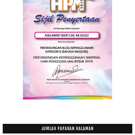
Tips Buang Lemak Turun Temurun
Adakah Anak Kita Sebegini?
Manage Your Laudry
Filem Yahudi dan Al Quran
Kes Tipu Pakcik Beli Handset
Dah Rasa Daging Bakar Chenta Mama
Terpaksa Tolak Rezeki
Bil Makan Tengahari 19 Orang, RM1,131
Jalan-jalan Cari Makan Nasi Daging Bakar Femes di ...
Ikan Tongkol Gulai Kuning
Nana Juara Gegar Vaganza 2
Puding Roti Kukus
Bila Mahasiswa Berhujah Di Persidangan UMNO
Disclaimer
Anak-anak ni tak jemu ke tengok citer sama?
Rezeki Yang Mahu Ditolak
JUMLAH PAPARAN HALAMAN
Durian....