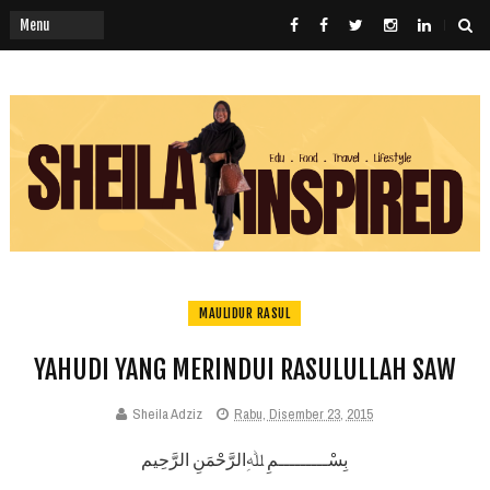
MAULIDUR RASUL
YAHUDI YANG MERINDUI RASULULLAH SAW
Sheila Adziz
Rabu, Disember 23, 2015
بِسْـــــــــمِ ﷲِالرَّحْمَنِ الرَّحِيم