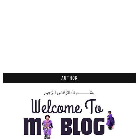
AUTHOR
بِسْـــــــــمِ ﷲِالرَّحْمَنِ الرَّحِيم