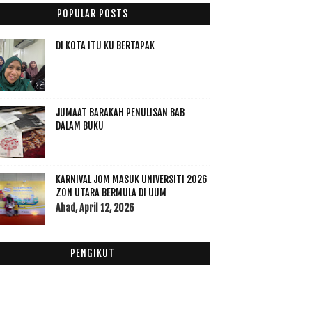
022
(17)
POPULAR POSTS
021
(45)
020
(49)
DI KOTA ITU KU BERTAPAK
019
(118)
018
(195)
017
(199)
JUMAAT BARAKAH PENULISAN BAB
016
(174)
DALAM BUKU
015
(199)
014
(47)
013
(53)
KARNIVAL JOM MASUK UNIVERSITI 2026
012
(100)
ZON UTARA BERMULA DI UUM
Ahad, April 12, 2026
011
(63)
PENGIKUT