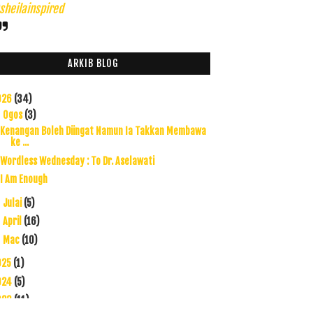
heilainspired
ARKIB BLOG
026
(34)
Ogos
(3)
▼
Kenangan Boleh Diingat Namun Ia Takkan Membawa
ke ...
Wordless Wednesday : To Dr. Aselawati
I Am Enough
Julai
(5)
►
April
(16)
►
Mac
(10)
►
025
(1)
024
(5)
023
(11)