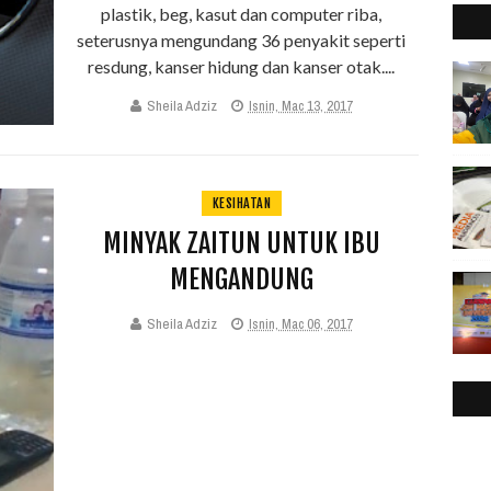
2
►
plastik, beg, kasut dan computer riba,
2
seterusnya mengundang 36 penyakit seperti
►
resdung, kanser hidung dan kanser otak....
2
►
2
►
Sheila Adziz
Isnin, Mac 13, 2017
2
►
2
►
2
►
KESIHATAN
2
►
MINYAK ZAITUN UNTUK IBU
2
►
2
►
MENGANDUNG
2
►
Sheila Adziz
Isnin, Mac 06, 2017
2
►