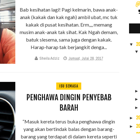
@s
Bab kesihatan lagi! Pagi kelmarin, bawa anak-
anak (kakak dan kak ngah) ambil ubat, mc tuk
kakak di pusat kesihatan. Erm,,,, memang
musim anak-anak tak sihat. Kak Ngah demam,
batuk slesema, sama juga dengan kakak.
2
▼
Harap-harap tak berjangkit denga...
Sheila Adziz
Jumaat, Julai 28, 2017
ISU SEMASA
PENGHAWA DINGIN PENYEBAB
BARAH
2
►
“Masuk kereta terus buka penghawa dingin
2
►
yang akan bertindak balas dengan barang-
2
►
barang yang terdapat di dalam kereta seperti