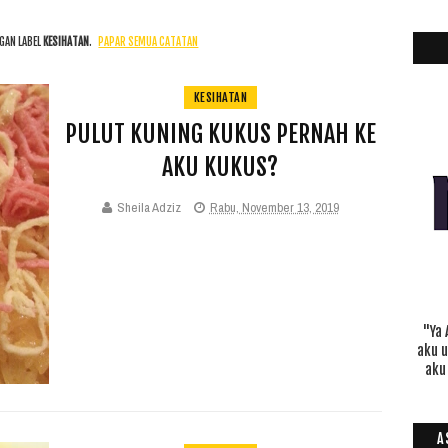
GAN LABEL
KESIHATAN
.
PAPAR SEMUA CATATAN
KESIHATAN
PULUT KUNING KUKUS PERNAH KE
AKU KUKUS?
Sheila Adziz
Rabu, November 13, 2019
"Ya 
aku 
aku
A