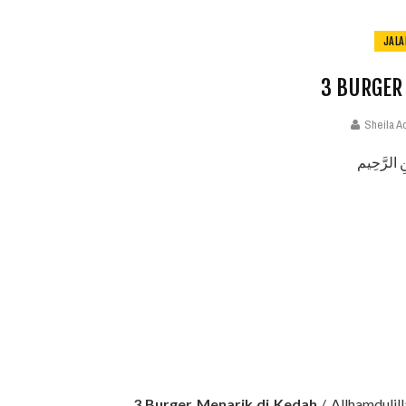
JALA
3 BURGER
Sheila A
ِ الرَّحِيم
3 Burger Menarik di Kedah
/ Allhamdulil