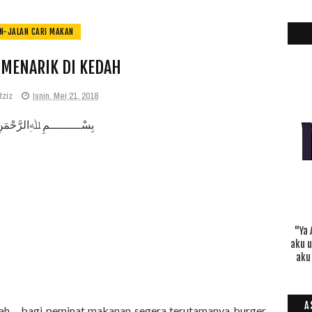
N-JALAN CARI MAKAN
 MENARIK DI KEDAH
dziz
Isnin, Mei 21, 2018
بِسْـــــــــمِ ﷲِالرَّحْمَن
"Ya 
aku 
aku
A
lah.... bagi peminat makanan segera terutamanya burger