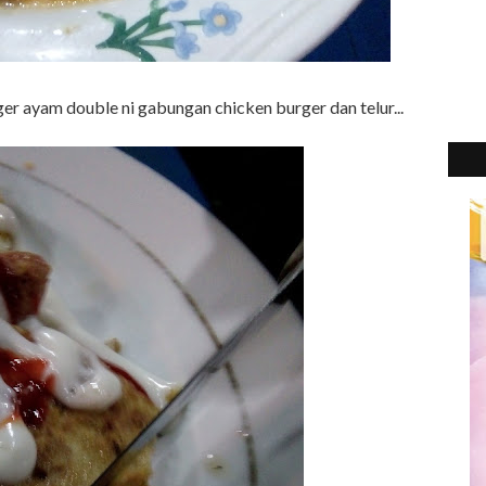
ger ayam double ni gabungan chicken burger dan telur...
2
►
2
►
2
►
2
►
2
►
2
►
2
►