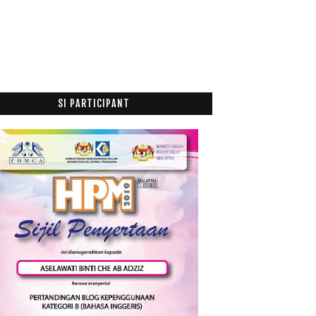
Wow! Nasi Dagang Menu Berbuka Puasa
Hadiah Istimewa Untuk Lelaki Yang Teristimewa
April
(9)
►
Mac
(14)
►
Februari
(19)
►
SI PARTICIPANT
Januari
(21)
►
017
(199)
016
(174)
015
(199)
014
(47)
013
(53)
012
(100)
011
(63)