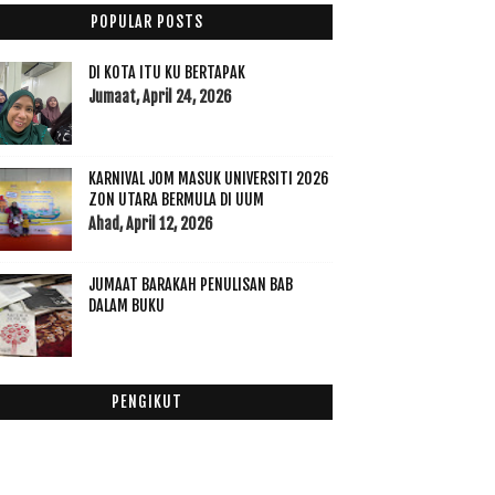
September
(23)
►
POPULAR POSTS
Ogos
(16)
►
Julai
(23)
►
DI KOTA ITU KU BERTAPAK
Jun
(28)
Jumaat, April 24, 2026
►
Mei
(12)
▼
BolehCompare Now Makes Your Life Easier!
KARNIVAL JOM MASUK UNIVERSITI 2026
Allhamdulillah Settle PTPTN dengan JanjiNya
ZON UTARA BERMULA DI UUM
3 Burger Menarik di Kedah
Ahad, April 12, 2026
Pedihnya Bila Ditegur Oleh Ustaz
Menu Berbuka: Nasi Arab Semudah ABC dengan
JUMAAT BARAKAH PENULISAN BAB
Knorr d...
DALAM BUKU
Chefmanship Akademi mendidik pengendali makanan
de...
Senarai 15 Kabinet Pakatan Harapan
Marhaban Ya Ramadhan
PENGIKUT
SENMY Ekstrak Tumbuhan: Syampu Merawat dan
Mengata...
SAFI SHAYLA AKTIFKAN DIRI ANDA BERSAMA SAFI
SHAYL...