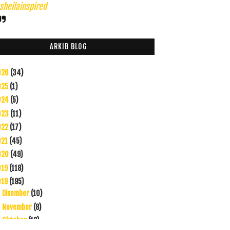
heilainspired
ARKIB BLOG
026
(34)
025
(1)
024
(5)
023
(11)
022
(17)
021
(45)
020
(49)
019
(118)
018
(195)
Disember
(10)
►
November
(8)
►
Oktober
(12)
►