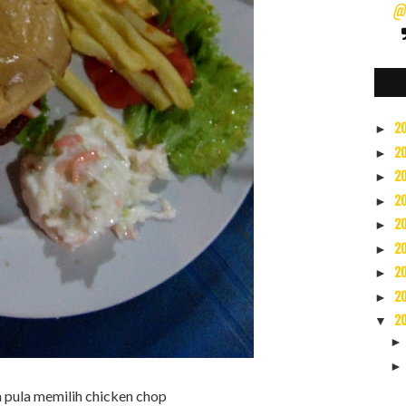
@s
2
►
2
►
2
►
2
►
2
►
2
►
2
►
2
►
2
▼
 pula memilih chicken chop