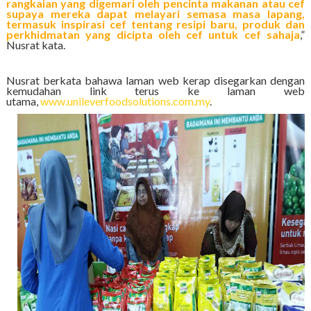
rangkaian yang digemari oleh pencinta makanan atau cef
supaya mereka dapat melayari semasa masa lapang,
termasuk inspirasi cef tentang resipi baru, produk dan
perkhidmatan yang dicipta oleh cef untuk cef sahaja
,”
Nusrat kata.
Nusrat berkata bahawa laman web kerap disegarkan dengan
kemudahan link terus ke laman web
utama,
www.unileverfoodsolutions.com.
my
.