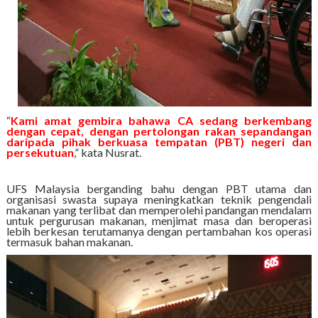
“
Kami amat gembira bahawa CA sedang berkembang
dengan cepat, dengan pertolongan rakan sepandangan
daripada pihak berkuasa tempatan (PBT) negeri dan
persekutuan
,” kata Nusrat.
UFS Malaysia berganding bahu dengan PBT utama dan
organisasi swasta supaya meningkatkan teknik pengendali
makanan yang terlibat dan memperolehi pandangan mendalam
untuk pergurusan makanan, menjimat masa dan beroperasi
lebih berkesan terutamanya dengan pertambahan kos operasi
termasuk bahan makanan.