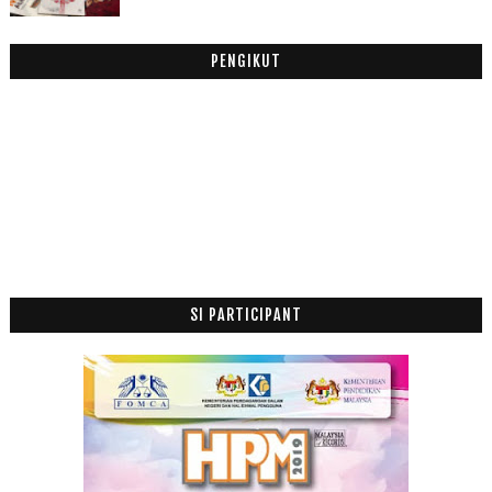
Marhaban Ya Ramadhan
SENMY Ekstrak Tumbuhan: Syampu Merawat dan Mengata...
PENGIKUT
SAFI SHAYLA AKTIFKAN DIRI ANDA BERSAMA SAFI SHAYL...
Wow! Nasi Dagang Menu Berbuka Puasa
Hadiah Istimewa Untuk Lelaki Yang Teristimewa
April
(9)
►
Mac
(14)
►
Februari
(19)
►
Januari
(21)
►
2017
(199)
►
SI PARTICIPANT
2016
(174)
►
2015
(199)
►
2014
(47)
►
2013
(53)
►
2012
(100)
►
2011
(63)
►