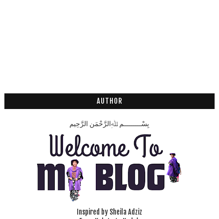
AUTHOR
بِسْـــــــــمِ ﷲِالرَّحْمَنِ الرَّحِيم
Inspired by Sheila Adziz