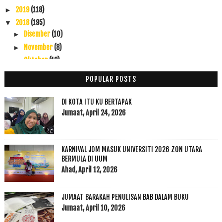
2019
(118)
►
2018
(195)
▼
Disember
(10)
►
November
(8)
►
Oktober
(12)
►
September
(23)
►
POPULAR POSTS
Ogos
(16)
►
Julai
(23)
►
DI KOTA ITU KU BERTAPAK
Jun
(28)
Jumaat, April 24, 2026
►
Mei
(12)
▼
BolehCompare Now Makes Your Life Easier!
KARNIVAL JOM MASUK UNIVERSITI 2026 ZON UTARA
Allhamdulillah Settle PTPTN dengan JanjiNya
BERMULA DI UUM
3 Burger Menarik di Kedah
Ahad, April 12, 2026
Pedihnya Bila Ditegur Oleh Ustaz
Menu Berbuka: Nasi Arab Semudah ABC dengan Knorr d...
JUMAAT BARAKAH PENULISAN BAB DALAM BUKU
Chefmanship Akademi mendidik pengendali makanan de...
Jumaat, April 10, 2026
Senarai 15 Kabinet Pakatan Harapan