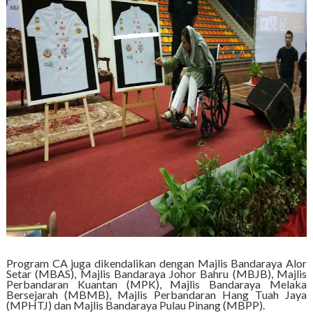
Program CA juga dikendalikan dengan Majlis Bandaraya Alor
Setar (MBAS), Majlis Bandaraya Johor Bahru (MBJB), Majlis
Perbandaran Kuantan (MPK), Majlis Bandaraya Melaka
Bersejarah (MBMB), Majlis Perbandaran Hang Tuah Jaya
(MPHTJ) dan Majlis Bandaraya Pulau Pinang (MBPP).