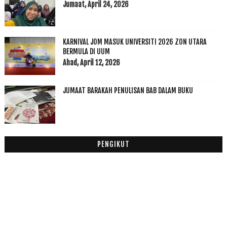
Jumaat, April 24, 2026
2018
(195)
►
2017
(199)
►
2016
(174)
►
KARNIVAL JOM MASUK UNIVERSITI 2026 ZON UTARA
2015
(199)
►
BERMULA DI UUM
Ahad, April 12, 2026
2014
(47)
►
2013
(53)
►
2012
(100)
JUMAAT BARAKAH PENULISAN BAB DALAM BUKU
►
2011
(63)
►
PENGIKUT