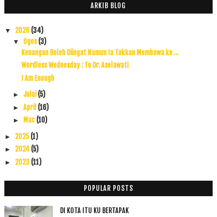
ARKIB BLOG
2026
(34)
▼
Ogos
(3)
▼
Kenangan Boleh Diingat Namun Ia Takkan Membawa ke ...
Wordless Wednesday : To Dr. Aselawati
I Am Enough
Julai
(5)
►
April
(16)
►
Mac
(10)
►
2025
(1)
►
2024
(5)
►
2023
(11)
►
2022
(17)
►
2021
(45)
►
POPULAR POSTS
2020
(49)
►
DI KOTA ITU KU BERTAPAK
2019
(118)
►