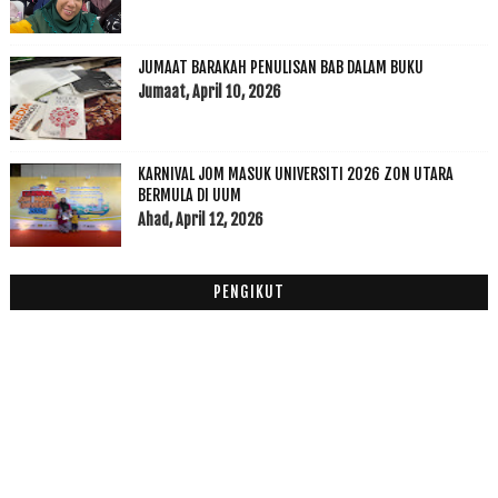
Laksa Ikan Sekoq Aloq Star
ByCikRenex Menawarkan Cenderamata Istimewa Pelbaga...
JUMAAT BARAKAH PENULISAN BAB DALAM BUKU
Buku Cerita Kanak-kanak T Kurus T Gemuk
Jumaat, April 10, 2026
6 Serum Pilihan Merawat Jerawat
Bila Sukar Mengingati dan Pelupa Padah Jadinya
Homestay di Dalam Kampus USM Penang
KARNIVAL JOM MASUK UNIVERSITI 2026 ZON UTARA
McDonald’s Malaysia perkenal Burger Ayam Mexicana ...
BERMULA DI UUM
I am Grateful
Ahad, April 12, 2026
Segmen Bloglist 2018 Nurul Najihah
Nasi Belauk Kak Wok Kampung Sireh
PENGIKUT
Buku Kaedah Penyelidikan dan Analisis Data SPSS
Surat Penyelesaian Hutang PTPTN
AWASI BALA LGBT
Printing Baju Serendah RM11.50 Dengan Tip Top Tee ...
McDonald's Belanja Makan D24 Durian McFlurry
McDonald’s Jalan Gambang (Sg ISap) Memperkayakan S...
Tri Print Industries : One Stop Printing Centre