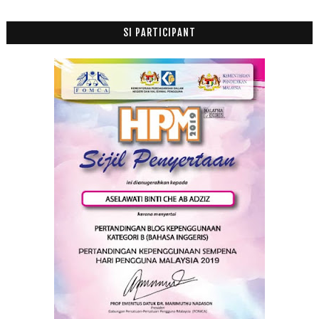
Susu Suffy B Genius Susu Formula Untuk Si Bijak Mama
BioXcellent Slenbrn White Mengawal Berat Badan dan...
SI PARTICIPANT
Rahsia Di Sebalik Bukit Gambang Water Park Membuat...
Sabar Dengan Ketentuan Allah
Jangan Membazir Roti, Boleh Jadi Puding Roti
Jun
(28)
►
Mei
(12)
►
April
(9)
►
Mac
(14)
►
Februari
(19)
►
Januari
(21)
►
2017
(199)
►
2016
(174)
►
2015
(199)
►
2014
(47)
►
2013
(53)
►