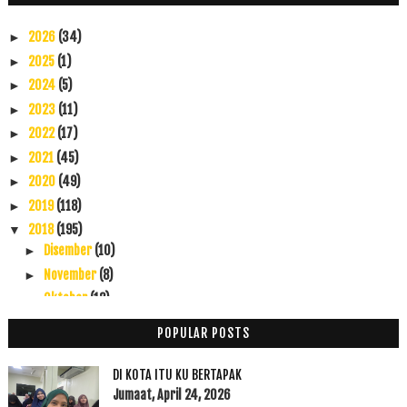
2026
(34)
►
2025
(1)
►
2024
(5)
►
2023
(11)
►
2022
(17)
►
2021
(45)
►
2020
(49)
►
2019
(118)
►
2018
(195)
▼
Disember
(10)
►
November
(8)
►
Oktober
(12)
►
September
(23)
►
POPULAR POSTS
Ogos
(16)
►
Julai
(23)
▼
DI KOTA ITU KU BERTAPAK
Rumah Tetamu di UKM
Jumaat, April 24, 2026