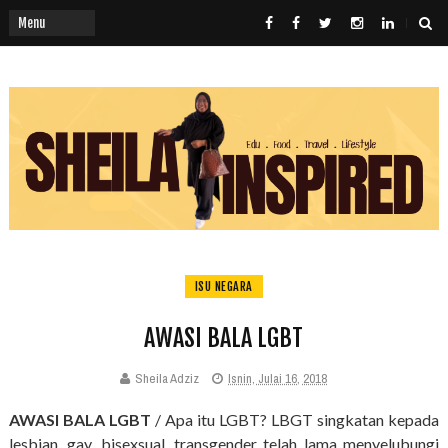
ISU NEGARA
AWASI BALA LGBT
Sheila Adziz
Isnin, Julai 16, 2018
AWASI BALA LGBT
/ Apa itu LGBT? LBGT singkatan kepada
lesbian, gay, bisexsual, transgender telah lama menyelubungi