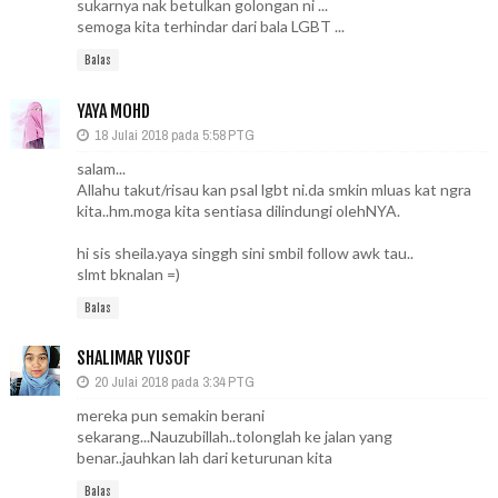
sukarnya nak betulkan golongan ni ...
semoga kita terhindar dari bala LGBT ...
Balas
YAYA MOHD
18 Julai 2018 pada 5:58 PTG
salam...
Allahu takut/risau kan psal lgbt ni.da smkin mluas kat ngra
kita..hm.moga kita sentiasa dilindungi olehNYA.
hi sis sheila.yaya singgh sini smbil follow awk tau..
slmt bknalan =)
Balas
SHALIMAR YUSOF
20 Julai 2018 pada 3:34 PTG
mereka pun semakin berani
sekarang...Nauzubillah..tolonglah ke jalan yang
benar..jauhkan lah dari keturunan kita
Balas