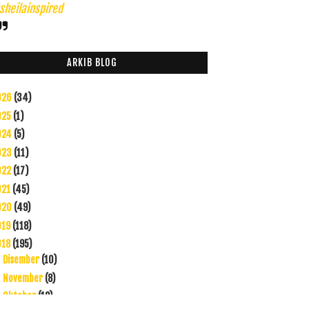
heilainspired
ARKIB BLOG
026
(34)
025
(1)
024
(5)
023
(11)
022
(17)
021
(45)
020
(49)
019
(118)
018
(195)
Disember
(10)
►
November
(8)
►
Oktober
(12)
►