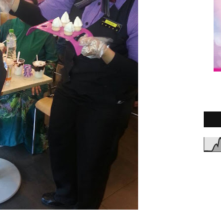
2
►
2
►
2
►
2
►
2
►
2
►
2
►