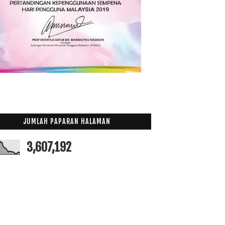
Februari
(19)
►
Januari
(21)
►
017
(199)
016
(174)
015
(199)
014
(47)
013
(53)
012
(100)
011
(63)
JUMLAH PAPARAN HALAMAN
3,607,192