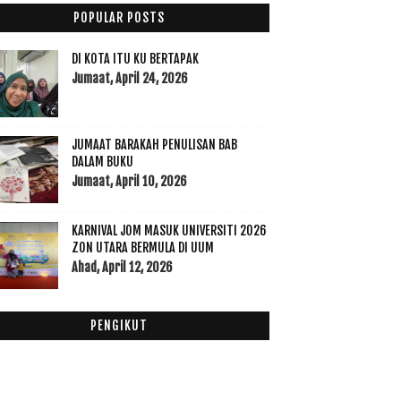
September
(23)
►
POPULAR POSTS
Ogos
(16)
►
Julai
(23)
▼
DI KOTA ITU KU BERTAPAK
Rumah Tetamu di UKM
Jumaat, April 24, 2026
Laksa Ikan Sekoq Aloq Star
ByCikRenex Menawarkan Cenderamata Istimewa
Pelbaga...
JUMAAT BARAKAH PENULISAN BAB
Buku Cerita Kanak-kanak T Kurus T Gemuk
DALAM BUKU
Jumaat, April 10, 2026
6 Serum Pilihan Merawat Jerawat
Bila Sukar Mengingati dan Pelupa Padah Jadinya
KARNIVAL JOM MASUK UNIVERSITI 2026
Homestay di Dalam Kampus USM Penang
ZON UTARA BERMULA DI UUM
McDonald’s Malaysia perkenal Burger Ayam
Ahad, April 12, 2026
Mexicana ...
I am Grateful
Segmen Bloglist 2018 Nurul Najihah
PENGIKUT
Nasi Belauk Kak Wok Kampung Sireh
Buku Kaedah Penyelidikan dan Analisis Data SPSS
Surat Penyelesaian Hutang PTPTN