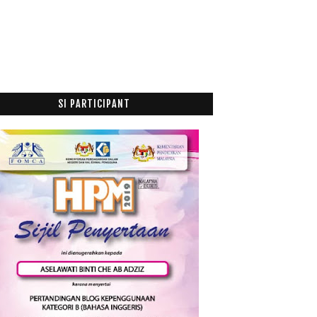
AWASI BALA LGBT
Printing Baju Serendah RM11.50 Dengan Tip Top Tee
...
McDonald's Belanja Makan D24 Durian McFlurry
McDonald’s Jalan Gambang (Sg ISap)
Memperkayakan S...
SI PARTICIPANT
Tri Print Industries : One Stop Printing Centre
Susu Suffy B Genius Susu Formula Untuk Si Bijak
Mama
BioXcellent Slenbrn White Mengawal Berat Badan
dan...
Rahsia Di Sebalik Bukit Gambang Water Park
Membuat...
Sabar Dengan Ketentuan Allah
Jangan Membazir Roti, Boleh Jadi Puding Roti
Jun
(28)
►
Mei
(12)
►
April
(9)
►
Mac
(14)
►