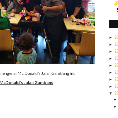
@s
2
►
2
►
2
►
2
►
2
►
2
►
u mengenai Mc Donald's Jalan Gambang ini.
2
►
 McDonald’s Jalan Gambang
2
►
2
▼