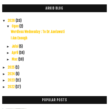
ARKIB BLOG
2026
(33)
▼
Ogos
(2)
▼
Wordless Wednesday : To Dr. Aselawati
I Am Enough
Julai
(5)
►
April
(16)
►
Mac
(10)
►
2025
(1)
►
2024
(5)
►
2023
(11)
►
2022
(17)
►
2021
(45)
►
2020
(49)
►
POPULAR POSTS
2019
(118)
►