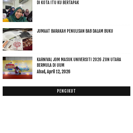
DI KOTA ITU KU BERTAPAK
2018
(195)
►
2017
(199)
►
2016
(174)
►
2015
(199)
►
JUMAAT BARAKAH PENULISAN BAB DALAM BUKU
2014
(47)
►
2013
(53)
►
2012
(100)
►
2011
(63)
KARNIVAL JOM MASUK UNIVERSITI 2026 ZON UTARA
►
BERMULA DI UUM
Ahad, April 12, 2026
PENGIKUT