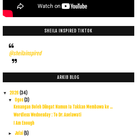
SHEILA INSPIRED TIKTOK
@sheilainspired
ARKIB BLOG
2026
(34)
▼
Ogos
(3)
▼
Kenangan Boleh Diingat Namun Ia Takkan Membawa ke ...
Wordless Wednesday : To Dr. Aselawati
I Am Enough
Julai
(5)
►