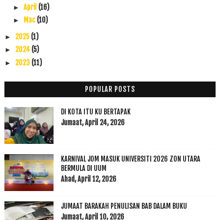
April
(16)
►
Mac
(10)
►
2025
(1)
►
2024
(5)
►
2023
(11)
►
2022
(17)
►
2021
(45)
►
POPULAR POSTS
2020
(49)
►
DI KOTA ITU KU BERTAPAK
2019
(118)
►
Jumaat, April 24, 2026
2018
(195)
►
2017
(199)
►
2016
(174)
►
KARNIVAL JOM MASUK UNIVERSITI 2026 ZON UTARA
2015
(199)
►
BERMULA DI UUM
Ahad, April 12, 2026
2014
(47)
►
2013
(53)
►
2012
(100)
JUMAAT BARAKAH PENULISAN BAB DALAM BUKU
►
Jumaat, April 10, 2026
2011
(63)
►