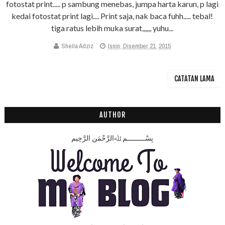
fotostat print..... p sambung menebas, jumpa harta karun, p lagi
kedai fotostat print lagi.... Print saja, nak baca fuhh..... tebal!
tiga ratus lebih muka surat,,,,,, yuhu...
Sheila Adziz
Isnin, Disember 21, 2015
CATATAN LAMA
AUTHOR
بِسْـــــــــمِ ﷲِالرَّحْمَنِ الرَّحِيم