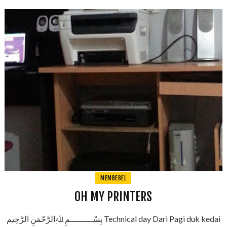
MEMBEBEL
OH MY PRINTERS
بِسْـــــــــمِ ﷲِالرَّحْمَنِ الرَّحِيم Technical day Dari Pagi duk kedai