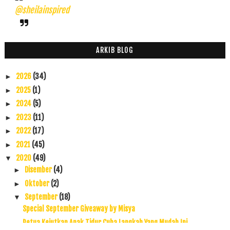
@sheilainspired
ARKIB BLOG
2026
(34)
►
2025
(1)
►
2024
(5)
►
2023
(11)
►
2022
(17)
►
2021
(45)
►
2020
(49)
▼
Disember
(4)
►
Oktober
(2)
►
September
(18)
▼
Special September Giveaway by Misya
Petua Kejutkan Anak Tidur Cuba Langkah Yang Mudah Ini