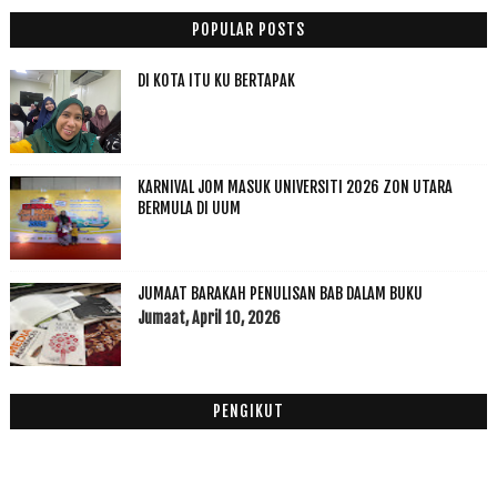
SAKIT DAN PENYEMBUHAN ANGGOTA BADAN MELALUI ASMAUL...
POPULAR POSTS
Inspire Jogging dengan Alam
Bengkang Pandan Kukus Hippies
DI KOTA ITU KU BERTAPAK
Akok Pok Weil Salor Kelantan Yang Harus Korang Sin...
Homemade Keropok Lekor Ikan Kembung Fuhh Boleh Tah...
Rahsia Sumber Inspirasi Yang Boleh Membawa Kejayaan
KARNIVAL JOM MASUK UNIVERSITI 2026 ZON UTARA
Ini Sebab Kenapa Wanita Kena Berpantang Dengan Betul!
BERMULA DI UUM
Berbuatlah Walaupun Sedikit
Roti Tempayan Cheese Tarik Nonnie CK Pasir Hor, Ko...
Mee Celup Pok Lee Telur Gedik Lembah Sireh Kota Bharu
JUMAAT BARAKAH PENULISAN BAB DALAM BUKU
Manfaat Senyum Itu Indah Dalam Islam vs Saintifik
Jumaat, April 10, 2026
Zikir adalah terapi ajaib ubat bagi hati, roh insan
Experts advise: don’t over-prioritise learning ove...
Apa Niat Blogging Seorang Blogger?
PENGIKUT
Wordless Wednesday #1
Churros Semudah ABC with Chocolate
Ogos
(9)
►