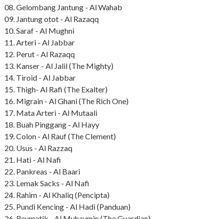
08. Gelombang Jantung - Al Wahab
09. Jantung otot - Al Razaqq
10. Saraf - Al Mughni
11. Arteri - Al Jabbar
12. Perut - Al Razaqq
13. Kanser - Al Jalil (The Mighty)
14. Tiroid - Al Jabbar
15. Thigh- Al Rafi (The Exalter)
16. Migrain - Al Ghani (The Rich One)
17. Mata Arteri - Al Mutaali
18. Buah Pinggang - Al Hayy
19. Colon - Al Rauf (The Clement)
20. Usus - Al Razzaq
21. Hati - Al Nafi
22. Pankreas - Al Baari
23. Lemak Sacks - Al Nafi
24. Rahim - Al Khaliq (Pencipta)
25. Pundi Kencing - Al Hadi (Panduan)
26
Reumatik - Al Muhaymin (The Guardian)