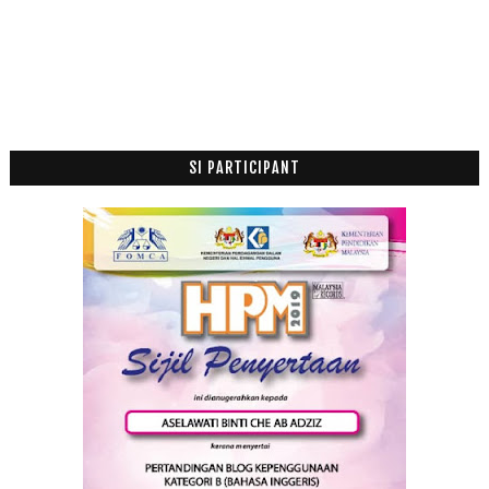
Julai
(2)
►
Jun
(1)
►
April
(6)
►
Mac
(4)
►
Januari
(3)
►
SI PARTICIPANT
2019
(118)
►
2018
(195)
►
2017
(199)
►
2016
(174)
►
2015
(199)
►
2014
(47)
►
2013
(53)
►
2012
(100)
►
2011
(63)
►