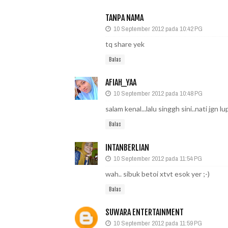
TANPA NAMA
10 September 2012 pada 10:42 PG
tq share yek
Balas
AFIAH_YAA
10 September 2012 pada 10:48 PG
salam kenal...lalu singgh sini..nati jgn l
Balas
INTANBERLIAN
10 September 2012 pada 11:54 PG
wah.. sibuk betoi xtvt esok yer ;-)
Balas
SUWARA ENTERTAINMENT
10 September 2012 pada 11:59 PG