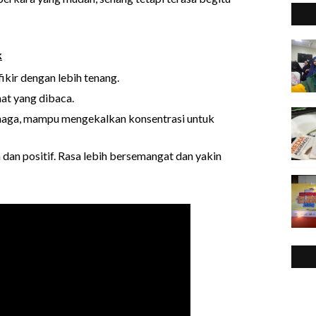
2
►
2
►
2
▼
k
ikir dengan lebih tenang.
t yang dibaca.
enaga, mampu mengekalkan konsentrasi untuk
 dan positif. Rasa lebih bersemangat dan yakin