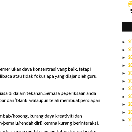
@s
2
►
2
►
2
►
2
►
emerlukan daya konsentrasi yang baik, tetapi
2
►
ibaca atau tidak fokus apa yang diajar oleh guru.
2
►
2
►
iasa di dalam tekanan. Semasa peperiksaan anda
2
►
bar dan ‘blank’ walaupun telah membuat persiapan
2
►
2
►
mbab/kosong, kurang daya kreativiti dan
2
►
ah/pemalu/rendah diri) kerana kurang berinteraksi.
2
►
erkara yang mudah, senang tetapi terasa begitu