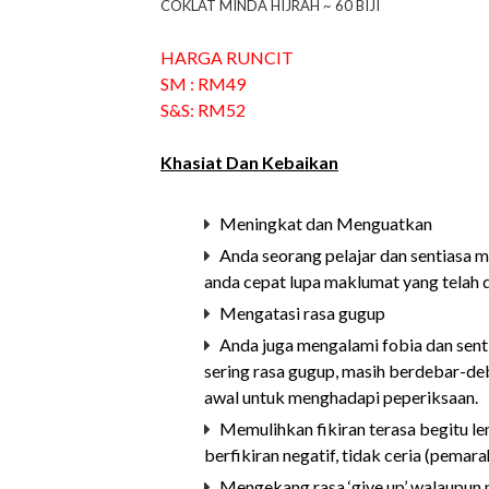
COKLAT MINDA HIJRAH ~ 60 BIJI
HARGA RUNCIT
SM : RM49
S&S: RM52
Khasiat Dan Kebaikan
Meningkat dan Menguatkan
Anda seorang pelajar dan sentiasa m
anda cepat lupa maklumat yang telah d
Mengatasi rasa gugup
Anda juga mengalami fobia dan sent
sering rasa gugup, masih berdebar-de
awal untuk menghadapi peperiksaan.
Memulihkan fikiran terasa begitu le
berfikiran negatif, tidak ceria (pemar
Mengekang rasa ‘give up’ walaupun p