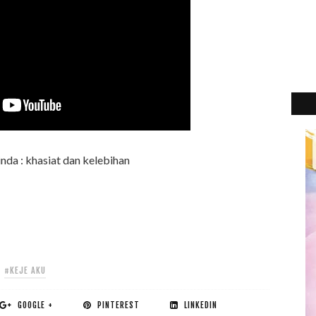
nda : khasiat dan kelebihan
2
►
#KEJE AKU
GOOGLE +
PINTEREST
LINKEDIN