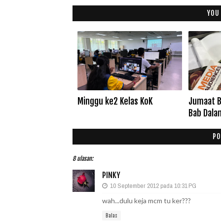
YOU
Minggu ke2 Kelas KoK
Jumaat B
Bab Dala
PO
8 ulasan:
PINKY
10 September 2012 pada 10:31 PG
wah...dulu keja mcm tu ker???
Balas