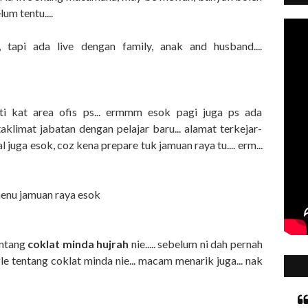
lum tentu....
tapi ada live dengan family, anak and husband....
ti kat area ofis ps... ermmm esok pagi juga ps ada
klimat jabatan dengan pelajar baru... alamat terkejar-
l juga esok, coz kena prepare tuk jamuan raya tu.... erm...
enu jamuan raya esok
entang
coklat minda hujrah
nie..... sebelum ni dah pernah
gle tentang coklat minda nie... macam menarik juga... nak