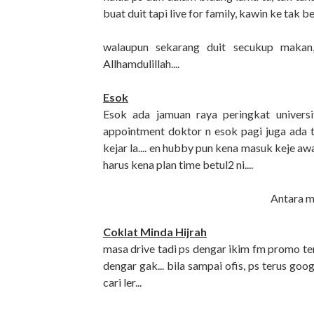
buat duit tapi live for family, kawin ke tak be
walaupun sekarang duit secukup makan, 
Allhamdulillah....
Esok
Esok ada jamuan raya peringkat universi
appointment doktor n esok pagi juga ada ta
kejar la.... en hubby pun kena masuk keje awa
harus kena plan time betul2 ni....
Antara m
Coklat Minda Hijrah
masa drive tadi ps dengar ikim fm promo t
dengar gak... bila sampai ofis, ps terus goo
cari ler...