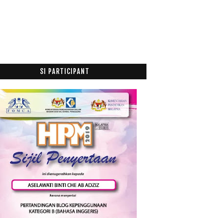
Renew Lesan
1st week 1 sem 2012/2013
Keje Ku vs Aaron Aziz
Jamuan Adilfitri 2012 di Ofis Ku dan Sambutan Pela...
Checking 34 weeks and Putri Butterfly Flashback
of...
SI PARTICIPANT
Ogos
(5)
►
Julai
(7)
►
Jun
(20)
►
Mei
(2)
►
April
(1)
►
Mac
(6)
►
Februari
(14)
►
Januari
(19)
►
011
(63)