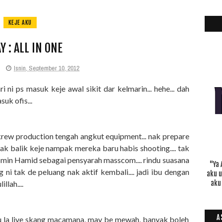
KEJE AKU
Y : ALL IN ONE
Isnin, September 10, 2012
i ni ps masuk keje awal sikit dar kelmarin... hehe... dah
suk ofis...
 krew production tengah angkut equipment... nak prepare
, nak balik keje nampak mereka baru habis shooting.... tak
smin Hamid sebagai pensyarah masscom.... rindu suasana
"Ya 
 ni tak de peluang nak aktif kembali.... jadi ibu dengan
aku 
llah....
aku
A
hu la live skang macamana, may be mewah, banyak boleh