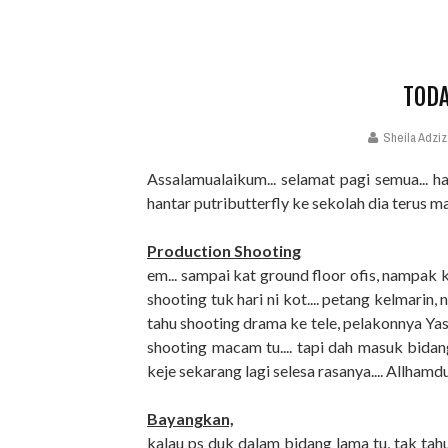
TODA
Sheila Adziz
Assalamualaikum... selamat pagi semua... har
hantar putributterfly ke sekolah dia terus ma
Production Shooting
em... sampai kat ground floor ofis, nampak
shooting tuk hari ni kot.... petang kelmarin
tahu shooting drama ke tele, pelakonnya Ya
shooting macam tu.... tapi dah masuk bidang
keje sekarang lagi selesa rasanya.... Allhamduli
Bayangkan,
kalau ps duk dalam bidang lama tu, tak ta