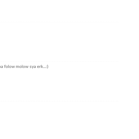
upa folow molow sya erk...:)