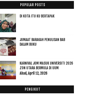
014
(47)
POPULAR POSTS
013
(53)
012
(100)
DI KOTA ITU KU BERTAPAK
Disember
(1)
►
November
(7)
►
Oktober
(3)
►
JUMAAT BARAKAH PENULISAN BAB
September
(15)
▼
DALAM BUKU
Persediaan Berpantang part 1
check up for 37 weeks
Mencari Set Bersalin
KARNIVAL JOM MASUK UNIVERSITI 2026
Menu Ketika Berpantang Bersalin
ZON UTARA BERMULA DI UUM
Check up lagi....
Ahad, April 12, 2026
Menu malas-malas semalam
Mulakan aktiviti mendobi baju baby
PENGIKUT
Check up vs raya dan shooting
Today : All in One
Tahniah Safura dan jadi Ibu