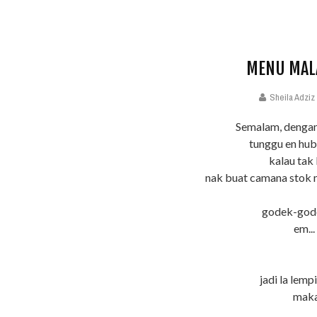
MENU MAL
Sheila Adziz
Semalam, dengan 
tunggu en hubb
kalau tak
nak buat camana stok 
godek-god
em..
jadi la lemp
maka