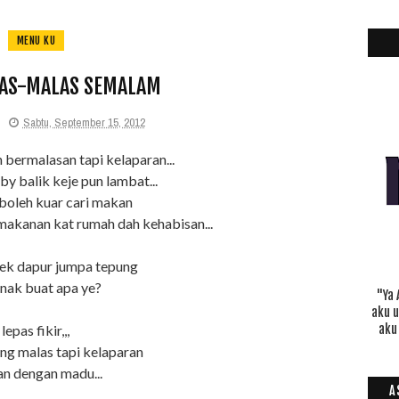
MENU KU
AS-MALAS SEMALAM
Sabtu, September 15, 2012
bermalasan tapi kelaparan...
y balik keje pun lambat...
 boleh kuar cari makan
makanan kat rumah dah kehabisan...
ek dapur jumpa tepung
. nak buat apa ye?
"Ya 
aku 
lepas fikir,,,
aku
ing malas tapi kelaparan
n dengan madu...
A