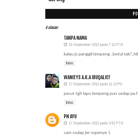
PO
4 ulasan:
TANPA NAMA
15 September 2012 pada 7:11 PTG
kalau js panggil lempeng ..betul tak?..hi
Balas
WANIEYS A.K.A IBUQALIEF
17 September 2012 pada 11:12 PG
perut tgh lapo lempeng pun sedap pa
Balas
PN AYU
17 September 2012 pada 3:51 PTG
cam sodap jer rupenye :)