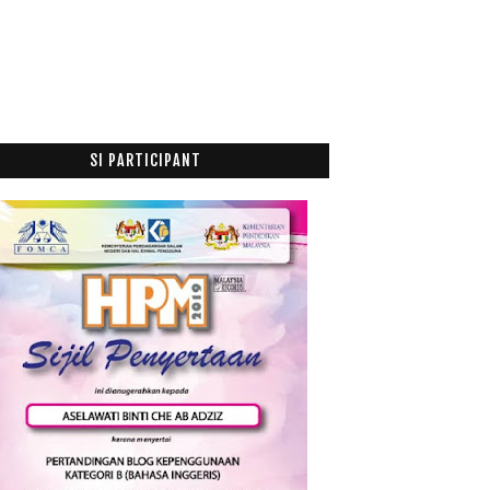
Renew Lesan
1st week 1 sem 2012/2013
Keje Ku vs Aaron Aziz
Jamuan Adilfitri 2012 di Ofis Ku dan Sambutan Pela...
Checking 34 weeks and Putri Butterfly Flashback
of...
SI PARTICIPANT
Ogos
(5)
►
Julai
(7)
►
Jun
(20)
►
Mei
(2)
►
April
(1)
►
Mac
(6)
►
Februari
(14)
►
Januari
(19)
►
011
(63)