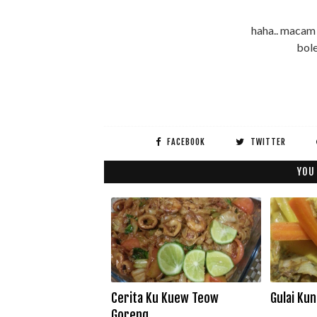
haha.. macam 
bole
FACEBOOK
TWITTER
YOU
Cerita Ku Kuew Teow
Gulai Ku
Goreng