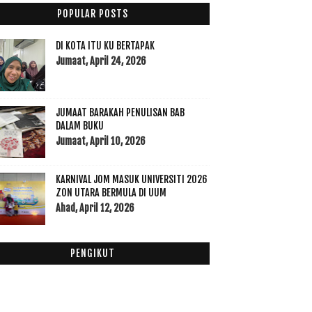
014
(47)
POPULAR POSTS
013
(53)
012
(100)
DI KOTA ITU KU BERTAPAK
Disember
(1)
Jumaat, April 24, 2026
►
November
(7)
►
Oktober
(3)
►
JUMAAT BARAKAH PENULISAN BAB
September
(15)
▼
DALAM BUKU
Persediaan Berpantang part 1
Jumaat, April 10, 2026
check up for 37 weeks
Mencari Set Bersalin
KARNIVAL JOM MASUK UNIVERSITI 2026
Menu Ketika Berpantang Bersalin
ZON UTARA BERMULA DI UUM
Check up lagi....
Ahad, April 12, 2026
Menu malas-malas semalam
Mulakan aktiviti mendobi baju baby
PENGIKUT
Check up vs raya dan shooting
Today : All in One
Tahniah Safura dan jadi Ibu