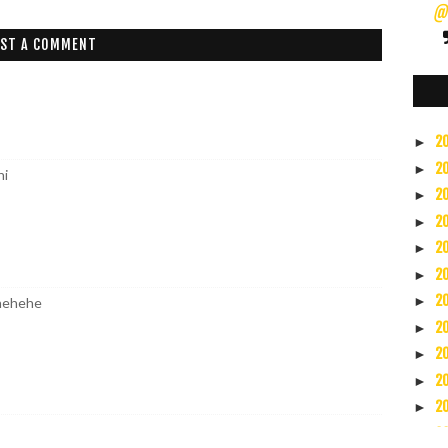
@s
ST A COMMENT
2
►
2
►
hi
2
►
2
►
2
►
2
►
2
►
 hehehe
2
►
2
►
2
►
2
►
2
►