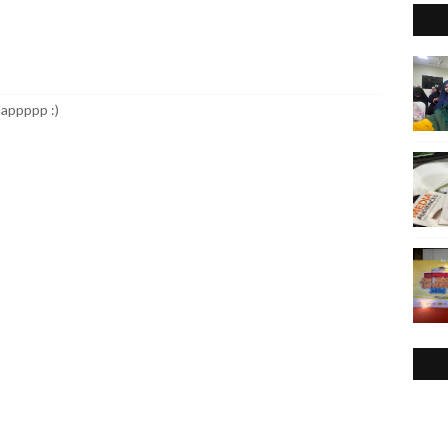
2
►
2
►
2
▼
dappppp :)