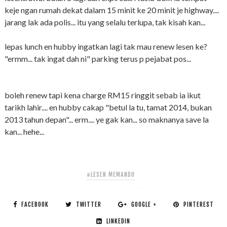
keje ngan rumah dekat dalam 15 minit ke 20 minit je highway....
jarang lak ada polis... itu yang selalu terlupa, tak kisah kan...
lepas lunch en hubby ingatkan lagi tak mau renew lesen ke?
"ermm... tak ingat dah ni" parking terus p pejabat pos...
boleh renew tapi kena charge RM15 ringgit sebab ia ikut
tarikh lahir.... en hubby cakap "betul la tu, tamat 2014, bukan
2013 tahun depan"... erm.... ye gak kan... so maknanya save la
kan... hehe...
#LESEN MEMANDU
FACEBOOK
TWITTER
GOOGLE +
PINTEREST
LINKEDIN