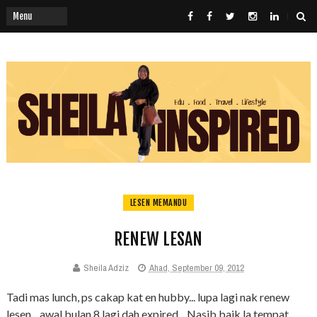
LESEN MEMANDU
RENEW LESAN
Sheila Adziz
Ahad, September 09, 2012
Tadi mas lunch, ps cakap kat en hubby... lupa lagi nak renew
lesen... awal bulan 8 lagi dah expired... Nasib baik la tempat