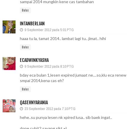
sampai 2014 mungkin kene cas tambahan
Balas
INTANBERLIAN
9 September 2012 pada 5:01 PTG
haaa tu la, tamat 2014.. lambat lagi tu.. jimat.. hihi
Balas
ECADWINKYASHA
9 September 2012 pada 8:10 PTG
bday eca bulan 1,lesen expired jumaat ne....so,klu eca renew
smpai 2014,kena cas eh?
Balas
QASEHNYARANIA
23 September 2012 pada 7:10 PTG
hehe..su punya lesen nk xpired lusa.. sib baek ingat..
done cubit2 sayang sikt =)