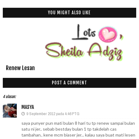
YOU MIGHT ALSO LIKE
Renew Lesan
POST A COMMENT
4 ulasan:
MASYA
9 September 2012 pada 4:46 PTG
saya punyer pun mati bulan 8 hari tu tp renew sampai bulan
satu ni jer.. sebab bestday bulan 1 tp takdelah cas
tambahan.. kene mcm biaser jer... kalau saya buat mati lesen