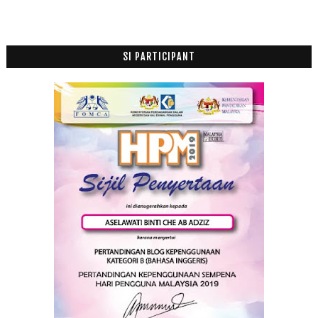
Jamuan Adilfitri 2012 di Ofis Ku dan Sambutan Pela...
Checking 34 weeks and Putri Butterfly Flashback of...
Ogos
(5)
SI PARTICIPANT
►
Julai
(7)
►
Jun
(20)
►
Mei
(2)
►
April
(1)
►
Mac
(6)
►
Februari
(14)
►
Januari
(19)
►
2011
(63)
►