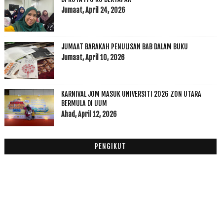
Disember
(1)
Jumaat, April 24, 2026
►
November
(7)
►
Oktober
(3)
►
JUMAAT BARAKAH PENULISAN BAB DALAM BUKU
September
(15)
▼
Jumaat, April 10, 2026
Persediaan Berpantang part 1
check up for 37 weeks
Mencari Set Bersalin
KARNIVAL JOM MASUK UNIVERSITI 2026 ZON UTARA
Menu Ketika Berpantang Bersalin
BERMULA DI UUM
Check up lagi....
Ahad, April 12, 2026
Menu malas-malas semalam
Mulakan aktiviti mendobi baju baby
PENGIKUT
Check up vs raya dan shooting
Today : All in One
Tahniah Safura dan jadi Ibu
Renew Lesan
1st week 1 sem 2012/2013
Keje Ku vs Aaron Aziz