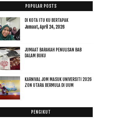
September
(23)
►
POPULAR POSTS
Ogos
(16)
►
Julai
(23)
►
DI KOTA ITU KU BERTAPAK
Jun
(28)
Jumaat, April 24, 2026
▼
Nur Jannah In The House
Kek Batik Syawal
JUMAAT BARAKAH PENULISAN BAB
FIFA World Cup in Memory
DALAM BUKU
Best Try Kakak Chef in Kitchen
Keharuman Jasmine Envelope Green Tea Dengan
Bunga ...
KARNIVAL JOM MASUK UNIVERSITI 2026
Apa Bukti Kita Rindukan Ramadhan Lagi!
ZON UTARA BERMULA DI UUM
“JomMasak” hands-on Culinary Class Free
Daily Habits That Keep You Organized
Bihun Celup Pokok Getah
PENGIKUT
JelitaSara: LESS 10% for SWAROVSKI !ONLY for OPEN
...
Promosi Hosting Termurah RM38 Sahaja
Sir Thomas English Breakfast Tea