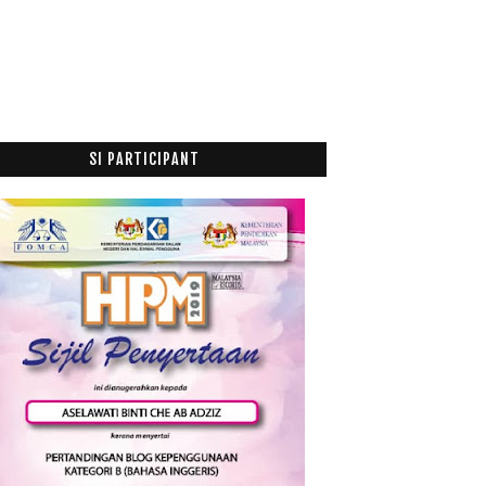
Redeem Voucher Lazada
JEJAKA HEBAT DENGAN PEWANGI DASHING EAU DE
TOILETT...
Kuzi Ayam Di Pagi Aidilfitri
Gelagat Nur Jannah
Cara Mengelak Alat Tulis Anda Tidak Hilang
SI PARTICIPANT
Suramnya La Sheila Raya... hahaha
Baju Raya Online Shopee
Dashing 2 in 1 Face Body Wash: Smell Great, Anythi...
Peraduan Wefie Raya Jus Hidayah Gold oleh
Seraimas...
12 Hari Cuti Raya
Shopping Di Lazada
Exclusive Suede Foldable Travel Bag Sangat Mudah
U...
Lailatul Qadar Makna dan Hikmah
1st Outing Ramadhan 2018
Lazada's Shakin' Deals : Dapatkan Duit Raya Dari L...