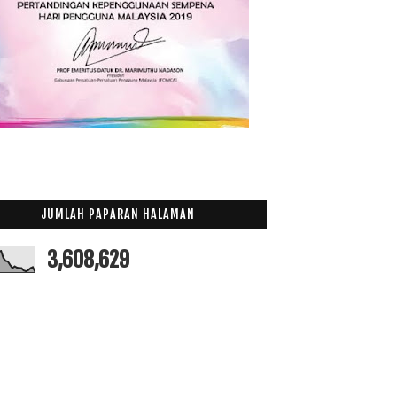
Serum Dr Beau Merawat Pelbagai Masalah Kulit
Mei
(12)
►
April
(9)
►
Mac
(14)
►
Februari
(19)
►
Januari
(21)
►
017
(199)
016
(174)
015
(199)
JUMLAH PAPARAN HALAMAN
014
(47)
3,608,629
013
(53)
012
(100)
011
(63)