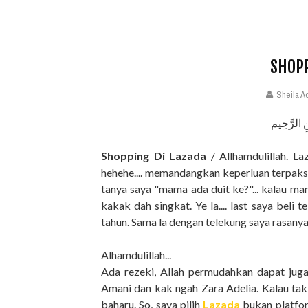
SHOPP
Sheila A
ِ الرَّحِيم
Shopping Di Lazada
/ Allhamdulillah. La
hehehe.... memandangkan keperluan terpaks
tanya saya "mama ada duit ke?"... kalau m
kakak dah singkat. Ye la.... last saya beli
tahun. Sama la dengan telekung saya rasanya 
Alhamdulillah...
Ada rezeki, Allah permudahkan dapat juga 
Amani dan kak ngah Zara Adelia. Kalau tak
baharu. So, saya pilih
Lazada
bukan platfor