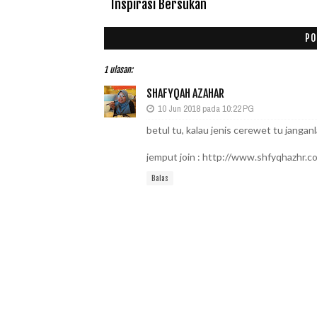
Inspirasi Bersukan
PO
1 ulasan:
SHAFYQAH AZAHAR
10 Jun 2018 pada 10:22 PG
betul tu, kalau jenis cerewet tu janganl
jemput join : http://www.shfyqhazhr
Balas