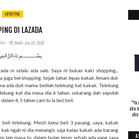
LIFESTYLE
ING DI LAZADA
dziz
Ahad, Jun 10, 2018
بِسْـــــــــمِ ﷲِالرَّحْمَن
zada ni selalu ada sale. Saya ni bukan kaki shopping...
a juga bershopping. Sejak tahun lepas kakak Amani duk
ama ada duit mama belilah telekung kat kakak. Telekung
 telekung kat dia masa dia 6 tahun, sekarang dah sepuluh
dalam 4, 5 tahun cam tu la last beli.
"Ya 
aku 
aku
beli telekung. Mesti kena beli 3 pasang, saya, kakak
 kak ngah ni dia menangis saja kalau kakak ada barang
A
m lain masa tu, dalam bulan lepas sebab ada yang saya