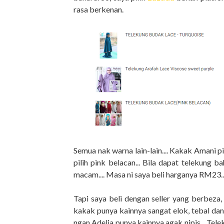
rasa berkenan.
Semua nak warna lain-lain.... Kakak Amani pi
pilih pink belacan... Bila dapat telekung ba
macam.... Masa ni saya beli harganya RM23..
Tapi saya beli dengan seller yang berbeza,
kakak punya kainnya sangat elok, tebal dan c
ngan Adelia punya kainnya agak nipis... Tel