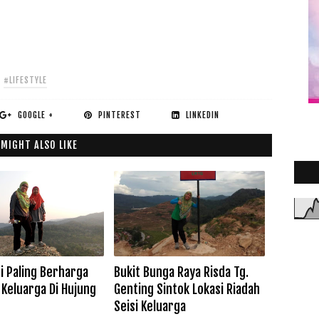
#LIFESTYLE
GOOGLE +
PINTEREST
LINKEDIN
2
►
 MIGHT ALSO LIKE
2
►
2
►
2
►
2
►
2
►
2
►
ti Paling Berharga
Bukit Bunga Raya Risda Tg.
Keluarga Di Hujung
Genting Sintok Lokasi Riadah
Seisi Keluarga