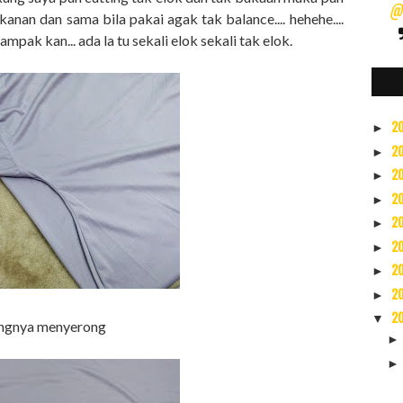
@s
n kanan dan sama bila pakai agak tak balance.... hehehe....
ampak kan... ada la tu sekali elok sekali tak elok.
2
►
2
►
2
►
2
►
2
►
2
►
2
►
2
►
2
▼
ingnya menyerong