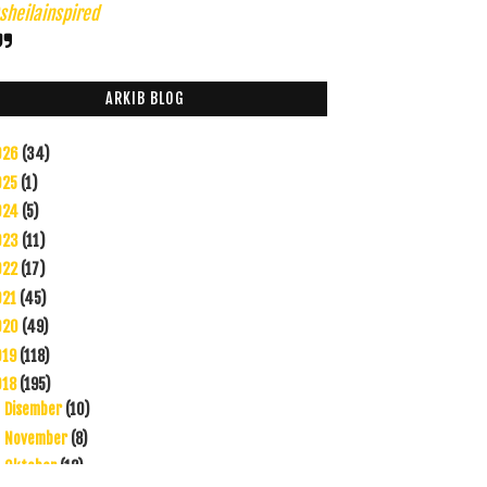
heilainspired
ARKIB BLOG
026
(34)
025
(1)
024
(5)
023
(11)
022
(17)
021
(45)
020
(49)
019
(118)
018
(195)
Disember
(10)
►
November
(8)
►
Oktober
(12)
►