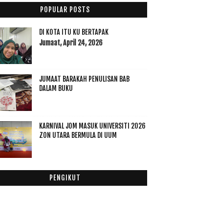
September
(23)
►
POPULAR POSTS
Ogos
(16)
►
Julai
(23)
►
DI KOTA ITU KU BERTAPAK
Jun
(28)
Jumaat, April 24, 2026
▼
Nur Jannah In The House
Kek Batik Syawal
JUMAAT BARAKAH PENULISAN BAB
FIFA World Cup in Memory
DALAM BUKU
Best Try Kakak Chef in Kitchen
Keharuman Jasmine Envelope Green Tea Dengan
Bunga ...
KARNIVAL JOM MASUK UNIVERSITI 2026
Apa Bukti Kita Rindukan Ramadhan Lagi!
ZON UTARA BERMULA DI UUM
“JomMasak” hands-on Culinary Class Free
Daily Habits That Keep You Organized
Bihun Celup Pokok Getah
PENGIKUT
JelitaSara: LESS 10% for SWAROVSKI !ONLY for OPEN
...
Promosi Hosting Termurah RM38 Sahaja
Sir Thomas English Breakfast Tea