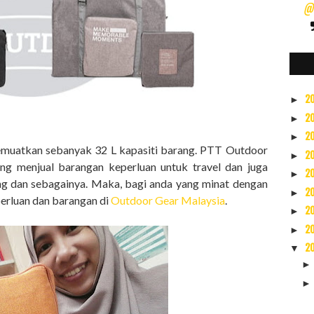
@s
2
►
2
►
2
►
memuatkan sebanyak 32 L kapasiti barang. PTT Outdoor
2
►
ng menjual barangan keperluan untuk travel dan juga
2
►
iking dan sebagainya. Maka, bagi anda yang minat dengan
2
►
erluan dan barangan di
Outdoor Gear Malaysia
.
2
►
2
►
2
▼