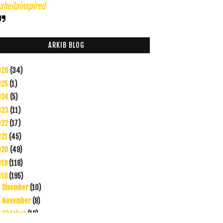
heilainspired
ARKIB BLOG
026
(34)
025
(1)
024
(5)
023
(11)
022
(17)
021
(45)
020
(49)
019
(118)
018
(195)
Disember
(10)
►
November
(8)
►
Oktober
(12)
►