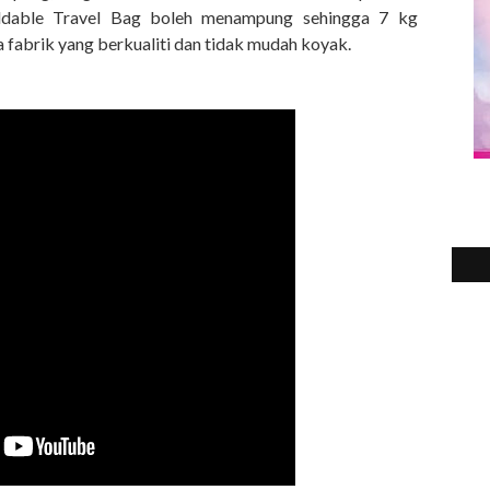
oldable Travel Bag boleh menampung sehingga 7 kg
da fabrik yang berkualiti dan tidak mudah koyak.
2
►
2
►
2
►
2
►
2
►
2
►
2
►