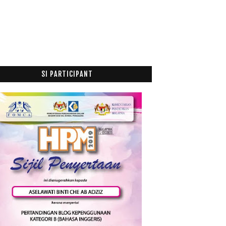
Redeem Voucher Lazada
JEJAKA HEBAT DENGAN PEWANGI DASHING EAU DE
TOILETT...
Kuzi Ayam Di Pagi Aidilfitri
Gelagat Nur Jannah
Cara Mengelak Alat Tulis Anda Tidak Hilang
SI PARTICIPANT
Suramnya La Sheila Raya... hahaha
Baju Raya Online Shopee
Dashing 2 in 1 Face Body Wash: Smell Great, Anythi...
Peraduan Wefie Raya Jus Hidayah Gold oleh
Seraimas...
12 Hari Cuti Raya
Shopping Di Lazada
Exclusive Suede Foldable Travel Bag Sangat Mudah
U...
Lailatul Qadar Makna dan Hikmah
1st Outing Ramadhan 2018
Lazada's Shakin' Deals : Dapatkan Duit Raya Dari L...