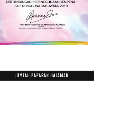
Serum Dr Beau Merawat Pelbagai Masalah Kulit
Mei
(12)
►
April
(9)
►
Mac
(14)
►
Februari
(19)
►
Januari
(21)
►
017
(199)
016
(174)
015
(199)
JUMLAH PAPARAN HALAMAN
014
(47)
013
(53)
012
(100)
011
(63)