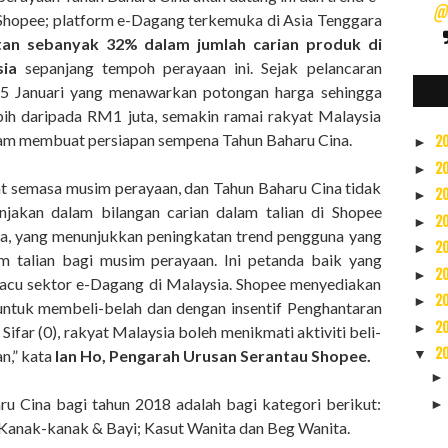
@s
Shopee; platform e-Dagang terkemuka di Asia Tenggara
tan sebanyak 32% dalam jumlah carian produk di
sia
sepanjang tempoh perayaan ini. Sejak pelancaran
5 Januari yang menawarkan potongan harga sehingga
ih daripada RM1 juta, semakin ramai rakyat Malaysia
lam membuat persiapan sempena Tahun Baharu Cina.
2
►
2
►
at semasa musim perayaan, dan Tahun Baharu Cina tidak
2
►
onjakan dalam bilangan carian dalam talian di Shopee
2
►
na, yang menunjukkan peningkatan trend pengguna yang
2
►
m talian bagi musim perayaan. Ini petanda baik yang
2
►
emacu sektor e-Dagang di Malaysia. Shopee menyediakan
2
►
untuk membeli-belah dan dengan insentif Penghantaran
2
►
far (0), rakyat Malaysia boleh menikmati aktiviti beli-
2
n,” kata
Ian Ho, Pengarah Urusan Serantau Shopee.
▼
u Cina bagi tahun 2018 adalah bagi kategori berikut:
 Kanak-kanak & Bayi; Kasut Wanita dan Beg Wanita.