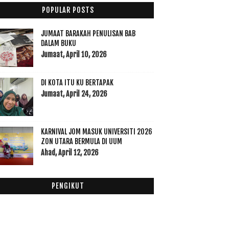
September
(23)
►
POPULAR POSTS
Ogos
(16)
►
Julai
(23)
►
JUMAAT BARAKAH PENULISAN BAB
DALAM BUKU
Jun
(28)
►
Jumaat, April 10, 2026
Mei
(12)
►
April
(9)
►
DI KOTA ITU KU BERTAPAK
Mac
(14)
►
Jumaat, April 24, 2026
Februari
(19)
▼
Allhamdulillah: Luahan Hari Rabu Sembang Petang
Esok ke Penang
KARNIVAL JOM MASUK UNIVERSITI 2026
Kad Touch n Go Fotostat Memudahkan Pelanggang
ZON UTARA BERMULA DI UUM
Tom Yam Wan Mas Batu 15 Jalan Sintok Paling Win
Ahad, April 12, 2026
Te...
Frisomum Gold Pilihan Terbaik Ibu Hamil dan
Menyusu
PENGIKUT
Bila Anak Main "Jual" Kat Ofis
Dianz Vitamin Hisap-hisap Terus Cantik
Tak Kisah Dipandang Kedekut Bersedekah