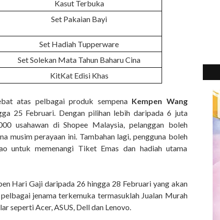
Kasut Terbuka
Set Pakaian Bayi
Set Hadiah Tupperware
Set Solekan Mata Tahun Baharu Cina
KitKat Edisi Khas
ebat atas pelbagai produk sempena
Kempen Wang
gga 25 Februari. Dengan pilihan lebih daripada 6 juta
,000 usahawan di Shopee Malaysia, pelanggan boleh
a musim perayaan ini. Tambahan lagi, pengguna boleh
Pao untuk memenangi Tiket Emas dan hadiah utama
n Hari Gaji daripada 26 hingga 28 Februari yang akan
 pelbagai jenama terkemuka termasuklah Jualan Murah
2
►
r seperti Acer, ASUS, Dell dan Lenovo.
2
►