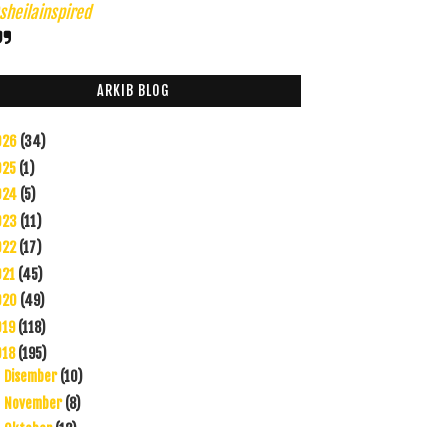
heilainspired
ARKIB BLOG
026
(34)
025
(1)
024
(5)
023
(11)
022
(17)
021
(45)
020
(49)
019
(118)
018
(195)
Disember
(10)
►
November
(8)
►
Oktober
(12)
►