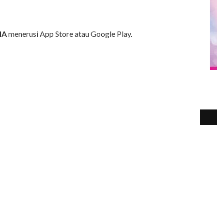
2
►
2
►
2
►
MA
menerusi App Store atau Google Play.
2
►
2
►