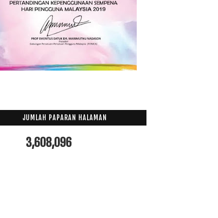
015
(199)
014
(47)
013
(53)
012
(100)
011
(63)
JUMLAH PAPARAN HALAMAN
3,608,096