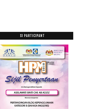
Shopee Semakin Mendapat Tempat Di Hati Pengguna
At...
Shopee Platform Destinasi E-Dagang Terbaik
Berry Bright Eye Nourishing Drink Relevan Untuk
Pe...
Nuffnang Februari 2018
SI PARTICIPANT
Karnival Pendidikan Tinggi Negara 2018
A Guide to Bumi attributes in Malaysian Property
Glow Gelenggang Produk Ajaib Mengatasi Masalah
Keg...
Orak Reti: Apakah Itu?
Kari Ikan Talang Masin
Koffee Kitchen Perlis Terbaik Bagi Penggemar
Weste...
Akhirnya Tewas Jua
Januari
(21)
►
017
(199)
016
(174)