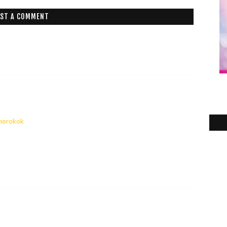
2
►
ST A COMMENT
2
►
2
►
2
►
2
►
merokok