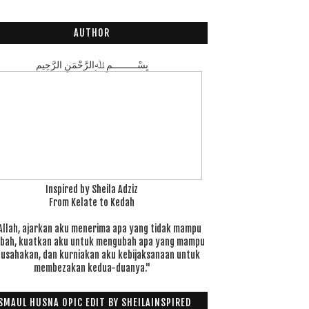
AUTHOR
بِسْـــــــــمِ ﷲِالرَّحْمَنِ الرَّحِيم
Inspired by Sheila Adziz
From Kelate to Kedah
Allah, ajarkan aku menerima apa yang tidak mampu
ubah, kuatkan aku untuk mengubah apa yang mampu
 usahakan, dan kurniakan aku kebijaksanaan untuk
membezakan kedua-duanya."
SMAUL HUSNA OPIC EDIT BY SHEILAINSPIRED