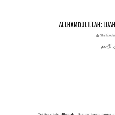
ALLHAMDULILLAH: LUA
Sheila Adz
ِ الرَّحِيم
Tetiba pintu diketuk.... Senior tanya tanya