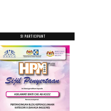
Shopee Semakin Mendapat Tempat Di Hati Pengguna
At...
Shopee Platform Destinasi E-Dagang Terbaik
Berry Bright Eye Nourishing Drink Relevan Untuk
Pe...
Nuffnang Februari 2018
SI PARTICIPANT
Karnival Pendidikan Tinggi Negara 2018
A Guide to Bumi attributes in Malaysian Property
Glow Gelenggang Produk Ajaib Mengatasi Masalah
Keg...
Orak Reti: Apakah Itu?
Kari Ikan Talang Masin
Koffee Kitchen Perlis Terbaik Bagi Penggemar
Weste...
Akhirnya Tewas Jua
Januari
(21)
►
017
(199)
016
(174)