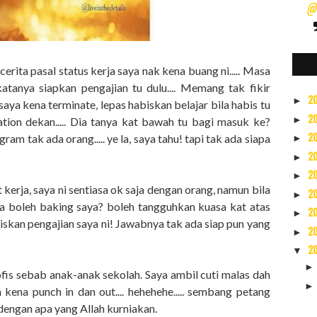
@s
 cerita pasal status kerja saya nak kena buang ni..... Masa
katanya siapkan pengajian tu dulu.... Memang tak fikir
2
►
 saya kena terminate, lepas habiskan belajar bila habis tu
2
►
ion dekan..... Dia tanya kat bawah tu bagi masuk ke?
gram tak ada orang..... ye la, saya tahu! tapi tak ada siapa
2
►
2
►
2
►
t kerja, saya ni sentiasa ok saja dengan orang, namun bila
2
►
a boleh baking saya? boleh tangguhkan kuasa kat atas
2
►
biskan pengajian saya ni! Jawabnya tak ada siap pun yang
2
►
2
▼
 ofis sebab anak-anak sekolah. Saya ambil cuti malas dah
 kena punch in dan out.... hehehehe..... sembang petang
 dengan apa yang Allah kurniakan.