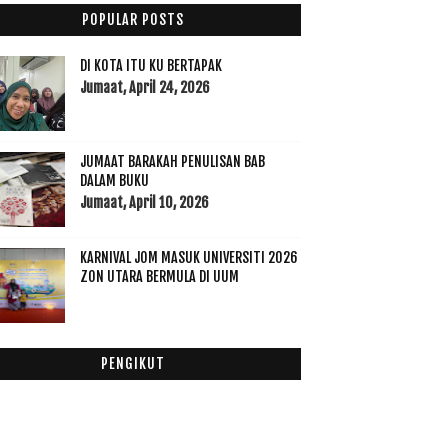
September
(23)
►
POPULAR POSTS
Ogos
(16)
►
Julai
(23)
►
DI KOTA ITU KU BERTAPAK
Jun
(28)
Jumaat, April 24, 2026
►
Mei
(12)
►
April
(9)
►
JUMAAT BARAKAH PENULISAN BAB
Mac
(14)
►
DALAM BUKU
Februari
(19)
▼
Jumaat, April 10, 2026
Allhamdulillah: Luahan Hari Rabu Sembang Petang
Esok ke Penang
KARNIVAL JOM MASUK UNIVERSITI 2026
Kad Touch n Go Fotostat Memudahkan Pelanggang
ZON UTARA BERMULA DI UUM
Tom Yam Wan Mas Batu 15 Jalan Sintok Paling Win
Te...
Frisomum Gold Pilihan Terbaik Ibu Hamil dan
Menyusu
PENGIKUT
Bila Anak Main "Jual" Kat Ofis
Dianz Vitamin Hisap-hisap Terus Cantik
Tak Kisah Dipandang Kedekut Bersedekah