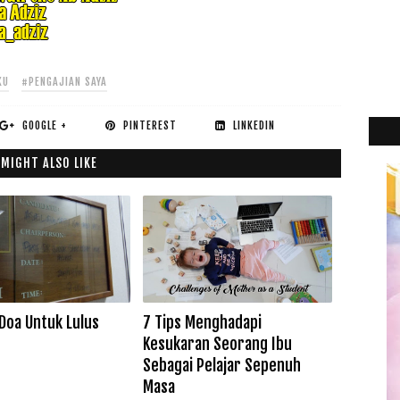
KU
#PENGAJIAN SAYA
GOOGLE +
PINTEREST
LINKEDIN
 MIGHT ALSO LIKE
 Doa Untuk Lulus
7 Tips Menghadapi
Kesukaran Seorang Ibu
Sebagai Pelajar Sepenuh
2
►
Masa
2
►