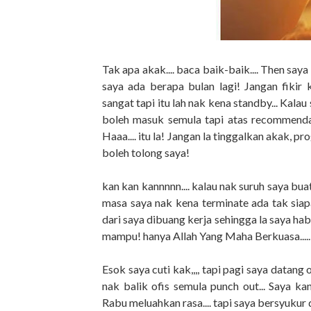
Tak apa akak.... baca baik-baik.... Then saya
saya ada berapa bulan lagi! Jangan fikir 
sangat tapi itu lah nak kena standby... Kalau
boleh masuk semula tapi atas recommendat
Haaa.... itu la! Jangan la tinggalkan akak, pro
boleh tolong saya!
kan kan kannnnn.... kalau nak suruh saya bua
masa saya nak kena terminate ada tak siap
dari saya dibuang kerja sehingga la saya ha
mampu! hanya Allah Yang Maha Berkuasa.....
Esok saya cuti kak,,,, tapi pagi saya datang
nak balik ofis semula punch out... Saya kan
Rabu meluahkan rasa.... tapi saya bersyukur