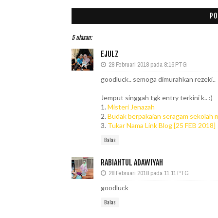
PO
5 ulasan:
EJULZ
28 Februari 2018 pada 8:16 PTG
goodluck.. semoga dimurahkan rezeki..
Jemput singgah tgk entry terkini k.. :)
1.
Misteri Jenazah
2.
Budak berpakaian seragam sekolah 
3.
Tukar Nama Link Blog [25 FEB 2018]
Balas
RABIAHTUL ADAWIYAH
28 Februari 2018 pada 11:11 PTG
goodluck
Balas