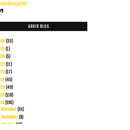
heilainspired
ARKIB BLOG
026
(33)
025
(1)
024
(5)
023
(11)
022
(17)
021
(45)
020
(49)
019
(118)
018
(195)
Disember
(10)
►
November
(8)
►
Oktober
(12)
►