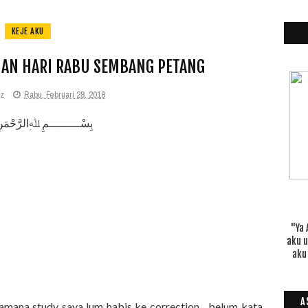
KEJE AKU
HAN HARI RABU SEMBANG PETANG
iz
Rabu, Februari 28, 2018
بِسْـــــــــمِ ﷲِالرَّحْمَن
"Ya 
aku 
aku
A
 camana study saya lum habis ke correction... belum kata