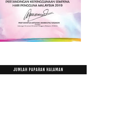
015
(199)
014
(47)
013
(53)
012
(100)
011
(63)
JUMLAH PAPARAN HALAMAN