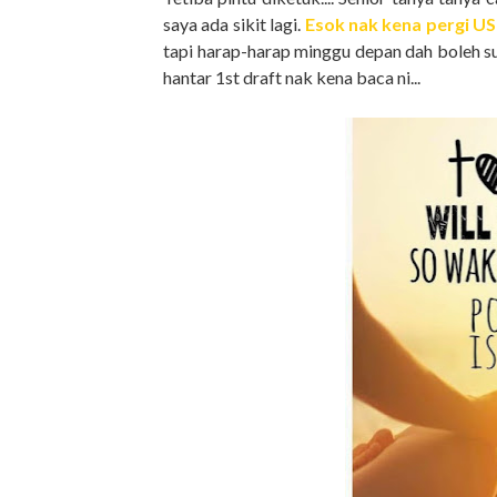
saya ada sikit lagi.
Esok nak kena pergi U
tapi harap-harap minggu depan dah boleh sub
hantar 1st draft nak kena baca ni...