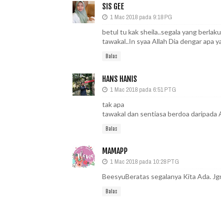
SIS GEE
1 Mac 2018 pada 9:18 PG
betul tu kak sheila..segala yang berlak
tawakal..In syaa Allah Dia dengar apa ya
Balas
HANS HANIS
1 Mac 2018 pada 6:51 PTG
tak apa
tawakal dan sentiasa berdoa daripada A
Balas
MAMAPP
1 Mac 2018 pada 10:28 PTG
BeesyuBeratas segalanya Kita Ada. Jgn
Balas