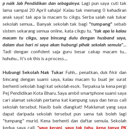
p naik Jab Pendidikan dan sebagainya
. Lagi pun saya cuti tak
lama sampai 20 April sahaja! Kalau tak memang 0 kehadiran
anak saya! tak apa la macam tu cikgu. Serba salah nak tukar
sekolah semua... Banyak sekolah tak bagi
"tumpang"
sebab
sistem sekarang semua online, kata cikgu tu.
"tak apa la kalau
macam tu cikgu, saya bincang dulu dengan husband saya,
dalam dua hari ni saya akan hubungi pihak sekolah semula"
....
Tadi dengan confident saja guru besar cakap macam tu...
huhuhu... It's ok this is a process....
Hubungi Sekolah Nak Tukar
Fuhh... penatkan, duk fikir dan
bincang dengan suami saya, kalau macam tu buat jer surat
berhenti sekolah bagi kat sekolah esok. Terpaksa la kena pergi
Pej Pendidikan Kota Bharu. Saya ambil smartphone suami saya
cari alamat sekolah pertama kat kampung saya dan terus call
sekolah tersebut. Nasib baik diangkat! Maklumat yang saya
dapat daripada sekolah tersebut pun sama tak boleh lagi
"tumpang" murid. Kena berhenti dan daftar semula. Sekolah
kedua saya call,
"saya kerani, saya tak tahu, kena tanya PK