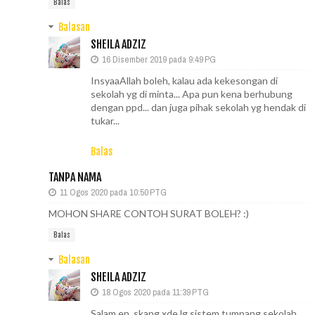
Balas
Balasan
SHEILA ADZIZ
16 Disember 2019 pada 9:49 PG
InsyaaAllah boleh, kalau ada kekesongan di
sekolah yg di minta... Apa pun kena berhubung
dengan ppd... dan juga pihak sekolah yg hendak di
tukar...
Balas
TANPA NAMA
11 Ogos 2020 pada 10:50 PTG
MOHON SHARE CONTOH SURAT BOLEH? :)
Balas
Balasan
SHEILA ADZIZ
18 Ogos 2020 pada 11:39 PTG
Salam en, skang xde lg sistem tumpang sekolah.