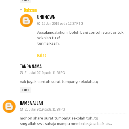
Balas
Balasan
UNKNOWN
19 Jun 2019 pada 12:27 PTG
Assalamualaikum, boleh bagi contoh surat untuk
sekolah tu x?
terima kasih.
Balas
TANPA NAMA
31 Julai 2019 pada 11:28 PG
nak jugak contoh surat tumpang sekolah..tq
Balas
HAMBA ALLAH
31 Julai 2019 pada 11:29 PG
mohon share surat tumpang sekolah tuh..tq
smg allah swt sahaja mampu membalas jasa baik sis..