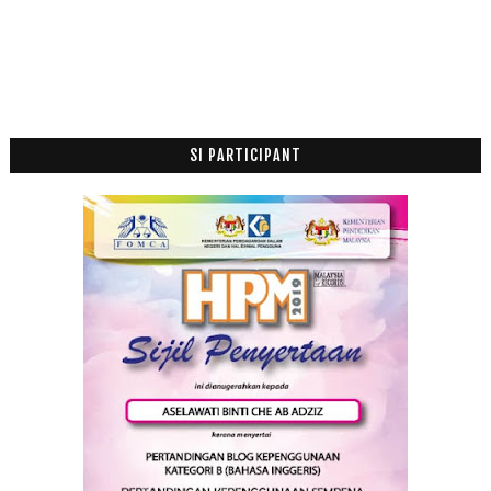
11 AKIBAT MAKSIAT
Setengah Hari Check Up di KK
Check Up Doctor 8 Bulan Setengah
Minyak Zaitun Untuk Ibu Mengandung
Ketukan Pintu Jurujual
Masalah Bertimpa: Ibu Mana Yang Sempurna
SI PARTICIPANT
Februari
(12)
►
Januari
(21)
►
2016
(174)
►
2015
(199)
►
2014
(47)
►
2013
(53)
►
2012
(100)
►
2011
(63)
►