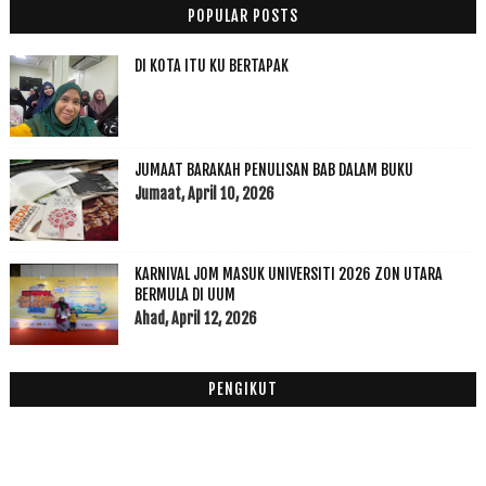
Oktober
(38)
►
POPULAR POSTS
September
(22)
►
Ogos
(20)
►
DI KOTA ITU KU BERTAPAK
Julai
(21)
►
Jun
(16)
►
Mei
(13)
►
JUMAAT BARAKAH PENULISAN BAB DALAM BUKU
April
(5)
►
Jumaat, April 10, 2026
Mac
(15)
▼
Hari Akhir Bekerja Sebelum Cuti Bersalin
Terlupa Nak Beranak
KARNIVAL JOM MASUK UNIVERSITI 2026 ZON UTARA
Berita Kampus: SIRKIT GOLF REMAJA KEDAH SIRI 1/UUM...
BERMULA DI UUM
Sabar Belajar Memang Banyak DugaanNya
Ahad, April 12, 2026
Surat Untuk Sekolah Nak Balik Bersalin Di Kampung
Gerakan Baby Dalam Kandungan
PENGIKUT
Kecut Perut Kena Lapor Tahap Pengajian
Contohi Sifat Tawadhu’ Nabi SAW
Penghawa Dingin Penyebab Barah