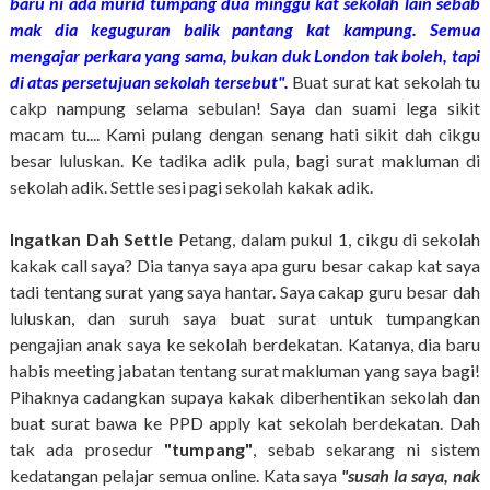
baru ni ada murid tumpang dua minggu kat sekolah lain sebab
mak dia keguguran balik pantang kat kampung. Semua
mengajar perkara yang sama, bukan duk London tak boleh, tapi
di atas persetujuan sekolah tersebut".
Buat surat kat sekolah tu
cakp nampung selama sebulan! Saya dan suami lega sikit
macam tu.... Kami pulang dengan senang hati sikit dah cikgu
besar luluskan. Ke tadika adik pula, bagi surat makluman di
sekolah adik. Settle sesi pagi sekolah kakak adik.
Ingatkan Dah Settle
Petang, dalam pukul 1, cikgu di sekolah
kakak call saya? Dia tanya saya apa guru besar cakap kat saya
tadi tentang surat yang saya hantar. Saya cakap guru besar dah
luluskan, dan suruh saya buat surat untuk tumpangkan
pengajian anak saya ke sekolah berdekatan. Katanya, dia baru
habis meeting jabatan tentang surat makluman yang saya bagi!
Pihaknya cadangkan supaya kakak diberhentikan sekolah dan
buat surat bawa ke PPD apply kat sekolah berdekatan. Dah
tak ada prosedur
"tumpang"
, sebab sekarang ni sistem
kedatangan pelajar semua online. Kata saya
"susah la saya, nak