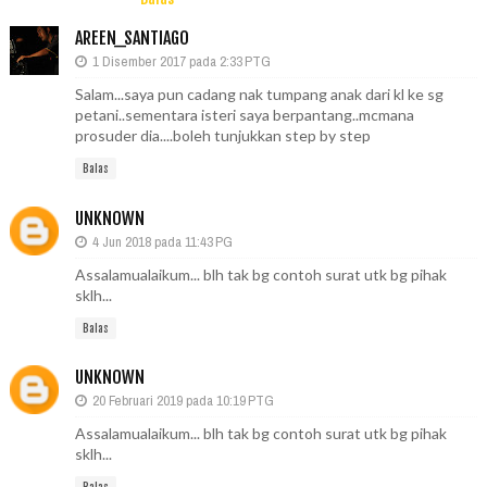
AREEN_SANTIAGO
1 Disember 2017 pada 2:33 PTG
Salam...saya pun cadang nak tumpang anak dari kl ke sg
petani..sementara isteri saya berpantang..mcmana
prosuder dia....boleh tunjukkan step by step
Balas
UNKNOWN
4 Jun 2018 pada 11:43 PG
Assalamualaikum... blh tak bg contoh surat utk bg pihak
sklh...
Balas
UNKNOWN
20 Februari 2019 pada 10:19 PTG
Assalamualaikum... blh tak bg contoh surat utk bg pihak
sklh...