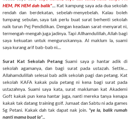
HEM, PK HEM dah balik"
.... Kat kampung saya ada dua sekolah
rendah dan berdekatan, sebelah-menyebelah. Kalau boleh
tumpang sebulan, saya tak perlu buat surat berhenti sekolah
naik turun Pej Pendidikan. Dengan keadaan sarat-menyarat ni,
termengah-mengah juga jadinya. Tapi Allhamdulillah, Allah bagi
saya kekuatan untuk menguruskannya. Al maklum la, suami
saya kurang arif bab-bab ni....
Surat Kat Sekolah Petang
Suami saya p hantar adik di
sekolah agamanya, dan bagi surat pada ustazah. Settle....
Allahamdulillah selesai bab adik sekolah pagi dan petang. Kat
sekolah KAFA kakak pula petang ni kena bagi surat pada
ustazahnya. Suami saya kata, surat makluman kat Akademi
Goft kakak pun kena hantar juga, nanti mereka tanya kenapa
kakak tak datang training golf. Jumaat dan Sabtu ni ada games
Sg Petani. Kakak dah tak dapat nak join.
"ye la, balik rumah
nanti mama buat la"
...