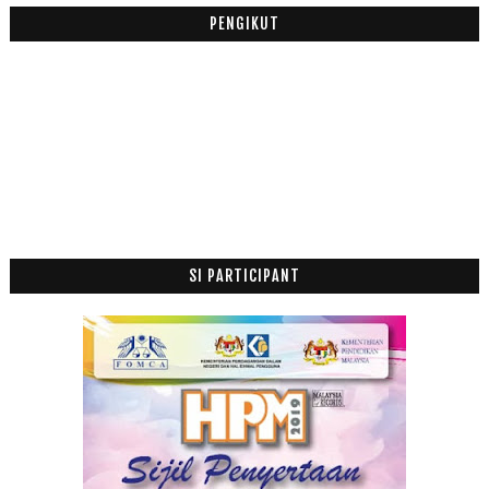
Jangan Merungut Depan Anak
PENGIKUT
Inspirasi Anak Kecil Belajar Agama
Bahagia Itu Tidak Boleh Dibuat-buat
Walaupun Rupa Ku Hitam Tapi Allah Bagi Hati Ku Putih
RM Semakin Jatuh ke?
Saya Mula Pening Tengok Model Kajian
Perkembangan Bayi 28 Minggu
Buah Pisang Dalam Al Quran
Khasiat Pisang Untuk Ibu Mengandung
Nasi Kerabu, B-Complex Shaklee dan Iberet Ibu Hamil
SI PARTICIPANT
Tujuh Golongan Yang Dikasihi Allah
BIASISWA FAIR & LOVELY 2017 RM200,000
Semangat Yang Hilang
Jawatan Kosong : SENIOR ACCOUNT EXECUTIVE
Ada Nuffnang Baru Masuk
Bila Anak Kecil Datang Nak Pinjam Duit
Bila Disapa Teman Bertahun Tidak Bertemu