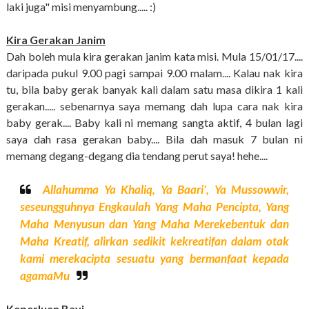
laki juga" misi menyambung..... :)
Kira Gerakan Janim
Dah boleh mula kira gerakan janim kata misi. Mula 15/01/17....
daripada pukul 9.00 pagi sampai 9.00 malam.... Kalau nak kira
tu, bila baby gerak banyak kali dalam satu masa dikira 1 kali
gerakan..... sebenarnya saya memang dah lupa cara nak kira
baby gerak.... Baby kali ni memang sangta aktif, 4 bulan lagi
saya dah rasa gerakan baby.... Bila dah masuk 7 bulan ni
memang degang-degang dia tendang perut saya! hehe....
Allahumma Ya Khaliq, Ya Baari', Ya Mussowwir,
seseungguhnya Engkaulah Yang Maha Pencipta, Yang
Maha Menyusun dan Yang Maha Merekebentuk dan
Maha Kreatif, alirkan sedikit kekreatifan dalam otak
kami merekacipta sesuatu yang bermanfaat kepada
agamaMu
Keperluan Bayi