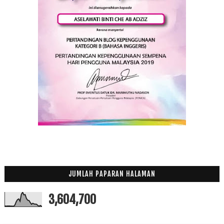
Perbelanjaan Naik Di Kala Tahun Baru 2017
2016
(174)
►
2015
(199)
►
2014
(47)
►
2013
(53)
►
2012
(100)
►
2011
(63)
►
JUMLAH PAPARAN HALAMAN
3,604,700