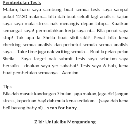
Pembetulan Tesis
Malam, baru saya sambung buat semua tesis saya sampai
pukul 12.30 malam..... bila dah buat sekali lagi analisis kajian
saya saya mula stress nak menangis depan latop.... Kuatkan
semangat saya! permudahkan kerja saya ni..... Bila penat saya
stop! Tak apa la Sheila buat sikit-sikit! Penat bila kena
checking semua analisis dan perbetul semula semua analisis
saya..... Take time juga nak writing semula..... Buat la pelan-pelan
Sheila..... Saya target nak submit tesis saya sebelum saya
bersalin.... doakan saya yer sahabat! Tesis saya 6 bab, kena
buat pembetulan semuanya.... Aamiinn....
Tips
Bila dah masuk kandungan 7 bulan, jaga makan, jaga diri jangan
stress, keperluan bayi dah mula kena sediakan.... (saya dah kena
beli barang baby ni)....
scan for baby
....
Zikir Untuk Ibu Mengandung