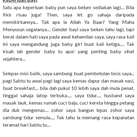
Satu apa keperluan baby pun saya belum sediakan lagi.... Bila
fikir risau juga! Then, saya let go sahaja daripada
memikirkannya... Tak apa la Allah Ya Baari' Yang Maha
Menyusun segalanya.... Gender bayi saya belum tahu lagi, tapi
berat dalam hati saya pada awal kehamilan saya, saya rasa kali
ini saya mengandung juga baby girl buat kali ketiga..... Tak
kisah lah gender baby tu apa! yang penting baby sihat
sejahtera....
Selepas misi balik, saya sambung buat pembetulan tesis saya...
pagi Sabtu tu awal pagi lagi saya kemas dapur dan masak nasi,
buat breakfast.... bila dah pukul 10 lebih saya dah mula penat.
tinggal sahaja latop terbuka..... saya tidur..... husband saya
masak lauk, kemas rumah cuci baju, cuci kereta hingga petang
dia duk mengemas.... zohor saya bangun lepas zohor saya
sambung tidur semula..... Tak tahu la memang rasa kepanatan
teramat hari Sabtu tu....