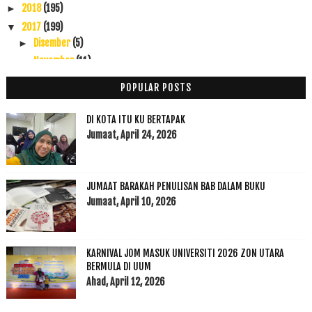
2018
(195)
►
2017
(199)
▼
Disember
(5)
►
November
(11)
►
Oktober
(38)
►
POPULAR POSTS
September
(22)
►
Ogos
(20)
►
DI KOTA ITU KU BERTAPAK
Julai
(21)
Jumaat, April 24, 2026
►
Jun
(16)
►
Mei
(13)
►
JUMAAT BARAKAH PENULISAN BAB DALAM BUKU
April
(5)
►
Jumaat, April 10, 2026
Mac
(15)
►
Februari
(12)
►
Januari
(21)
▼
KARNIVAL JOM MASUK UNIVERSITI 2026 ZON UTARA
Ingatkan Percuma Rupanya Berbayar
BERMULA DI UUM
REZEKI PERCUMA
Ahad, April 12, 2026
Checkp up 29 Minggu Kehamilan