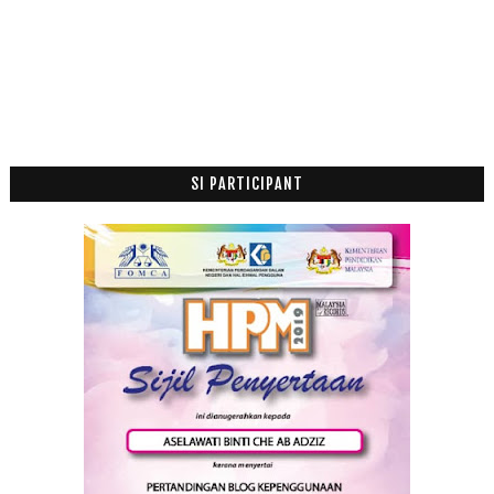
April
(5)
►
Mac
(15)
►
Februari
(12)
►
Januari
(21)
▼
Ingatkan Percuma Rupanya Berbayar
REZEKI PERCUMA
Checkp up 29 Minggu Kehamilan
SI PARTICIPANT
Jangan Merungut Depan Anak
Inspirasi Anak Kecil Belajar Agama
Bahagia Itu Tidak Boleh Dibuat-buat
Walaupun Rupa Ku Hitam Tapi Allah Bagi Hati Ku Putih
RM Semakin Jatuh ke?
Saya Mula Pening Tengok Model Kajian
Perkembangan Bayi 28 Minggu
Buah Pisang Dalam Al Quran
Khasiat Pisang Untuk Ibu Mengandung
Nasi Kerabu, B-Complex Shaklee dan Iberet Ibu Hamil