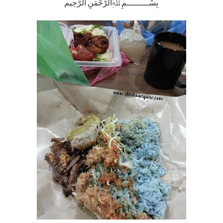
بِسْـــــــــمِ ﷲِالرَّحْمَنِ الرَّحِيم