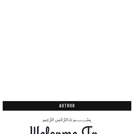
AUTHOR
بِسْـــــــــمِ ﷲِالرَّحْمَنِ الرَّحِيم