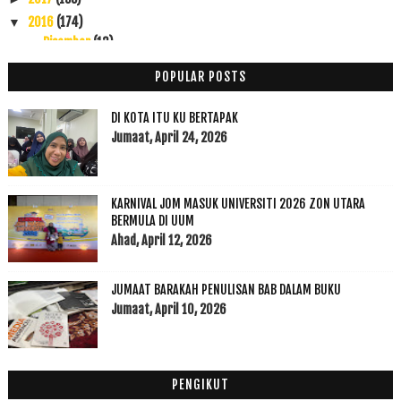
2016
(174)
▼
Disember
(13)
►
November
(22)
►
POPULAR POSTS
Oktober
(11)
►
September
(9)
►
DI KOTA ITU KU BERTAPAK
Ogos
(3)
Jumaat, April 24, 2026
►
Julai
(5)
►
Jun
(3)
►
KARNIVAL JOM MASUK UNIVERSITI 2026 ZON UTARA
Mei
(1)
►
BERMULA DI UUM
April
(10)
▼
Ahad, April 12, 2026
Pasaboq vs Mee Rebus
Kenyataan Media Penyalahgunaan Baucer Buku 1 Malaysia
JUMAAT BARAKAH PENULISAN BAB DALAM BUKU
Sapu Kabus Hati
Jumaat, April 10, 2026
Pucuk Putat vs Pucuk Mayong
Rindu Ilmu Allah
Kenyataan Akhbar Tentang Penyalahgunaan Bauce Buku
PENGIKUT
Halaqah Episod 9 Orang Islam Akhir Zaman Sebagai P...