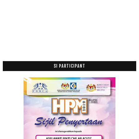
Pesta Buku Antarabangsa Kuala Lumpur
Pelajar Makan RM2
Kurma dan Keberkatan Dari Rasulullah SAW
Mac
(16)
►
Februari
(29)
►
Januari
(52)
►
2015
(199)
►
SI PARTICIPANT
2014
(47)
►
2013
(53)
►
2012
(100)
►
2011
(63)
►