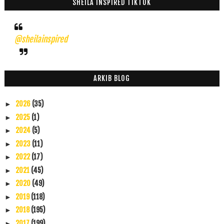
SHEILA INSPIRED TIKTOK
@sheilainspired
ARKIB BLOG
2026
(35)
►
2025
(1)
►
2024
(5)
►
2023
(11)
►
2022
(17)
►
2021
(45)
►
2020
(49)
►
2019
(118)
►
2018
(195)
►
2017
(199)
►