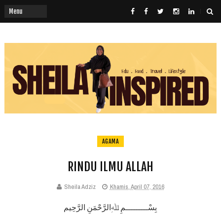
AGAMA
RINDU ILMU ALLAH
Sheila Adziz
Khamis, April 07, 2016
بِسْـــــــــمِ ﷲِالرَّحْمَنِ الرَّحِيم