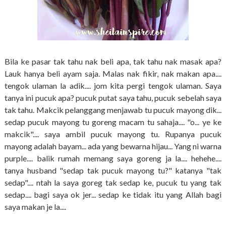
Bila ke pasar tak tahu nak beli apa, tak tahu nak masak apa?
Lauk hanya beli ayam saja. Malas nak fikir, nak makan apa....
tengok ulaman la adik.... jom kita pergi tengok ulaman. Saya
tanya ini pucuk apa? pucuk putat saya tahu, pucuk sebelah saya
tak tahu. Makcik pelanggang menjawab tu pucuk mayong dik...
sedap pucuk mayong tu goreng macam tu sahaja.... "o... ye ke
makcik".... saya ambil pucuk mayong tu. Rupanya pucuk
mayong adalah bayam... ada yang bewarna hijau... Yang ni warna
purple.... balik rumah memang saya goreng ja la.... hehehe....
tanya husband "sedap tak pucuk mayong tu?" katanya "tak
sedap".... ntah la saya goreg tak sedap ke, pucuk tu yang tak
sedap.... bagi saya ok jer... sedap ke tidak itu yang Allah bagi
saya makan je la....