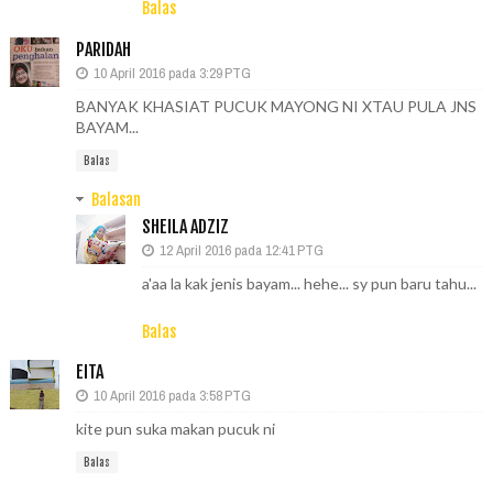
Balas
PARIDAH
10 April 2016 pada 3:29 PTG
BANYAK KHASIAT PUCUK MAYONG NI XTAU PULA JNS
BAYAM...
Balas
Balasan
SHEILA ADZIZ
12 April 2016 pada 12:41 PTG
a'aa la kak jenis bayam... hehe... sy pun baru tahu...
Balas
EITA
10 April 2016 pada 3:58 PTG
kite pun suka makan pucuk ni
Balas