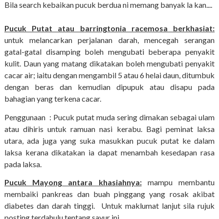
Bila search kebaikan pucuk berdua ni memang banyak la kan....
Pucuk Putat atau b
arringtonia racemosa berkhasiat:
untuk 
melancarkan perjalanan darah, mencegah serangan 
gatal-gatal disamping boleh mengubati beberapa penyakit 
kulit. Daun yang matang dikatakan boleh mengubati penyakit 
cacar air; iaitu dengan mengambil 5 atau 6 helai daun, ditumbuk 
dengan beras dan kemudian dipupuk atau disapu pada 
bahagian yang terkena cacar. 
Penggunaan
:
Pucuk putat muda sering dimakan sebagai ulam 
atau dihiris untuk ramuan nasi kerabu. Bagi peminat laksa 
utara, ada juga yang suka masukkan pucuk putat ke dalam 
laksa kerana dikatakan ia dapat menambah kesedapan rasa 
pada laksa.
Pucuk Mayong antara khasiahnya:
mampu membantu
membaiki pankreas dan buah pinggang yang rosak akibat
diabetes dan darah tinggi. Untuk maklumat lanjut sila rujuk
posting terdahulu tentang sayur ini.