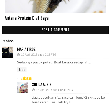
Antara Protein Diet Saya
POST A COMMENT
15 ulasan:
MARIA FIRDZ
10 April 2016 pada 2:15 PTG
Sedapnya pucuk putat.. Buat kerabu sedap nih...
Balas
Balasan
SHEILA ADZIZ
12 April 2016 pada 12:41 PTG
a'aa... betulkan sis... rasa cam lemak2 skit... ye ke
buat kerabu sis... leh try tu...