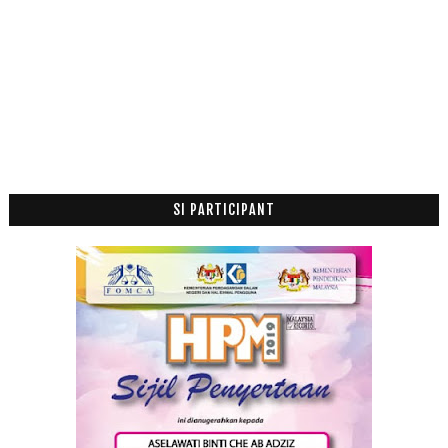
Pesta Buku Antarabangsa Kuala Lumpur
Pelajar Makan RM2
Kurma dan Keberkatan Dari Rasulullah SAW
Mac
(16)
►
Februari
(29)
►
Januari
(52)
►
2015
(199)
►
SI PARTICIPANT
2014
(47)
►
2013
(53)
►
2012
(100)
►
2011
(63)
►