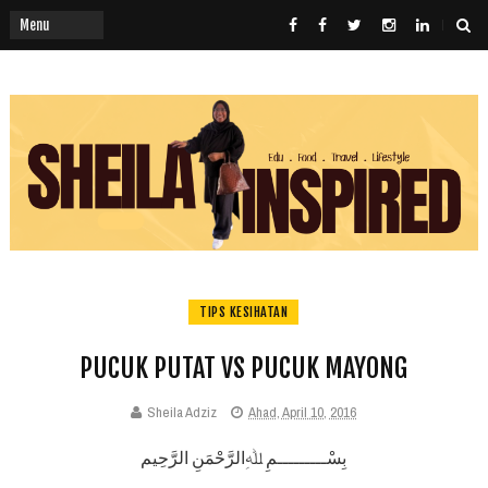
TIPS KESIHATAN
PUCUK PUTAT VS PUCUK MAYONG
Sheila Adziz
Ahad, April 10, 2016
بِسْـــــــــمِ ﷲِالرَّحْمَنِ الرَّحِيم