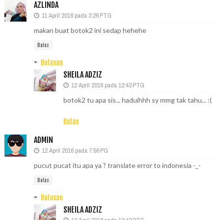
AZLINDA
11 April 2016 pada 3:26 PTG
makan buat botok2 ini sedap hehehe
Balas
Balasan
SHEILA ADZIZ
12 April 2016 pada 12:43 PTG
botok2 tu apa sis... haduihhh sy mmg tak tahu... :(
Balas
ADMIN
12 April 2016 pada 7:56 PG
pucut pucat itu apa ya ? translate error to indonesia -_-
Balas
Balasan
SHEILA ADZIZ