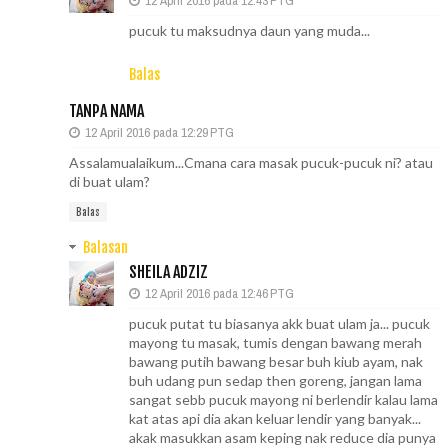
12 April 2016 pada 12:43 PTG
pucuk tu maksudnya daun yang muda...
Balas
TANPA NAMA
12 April 2016 pada 12:29 PTG
Assalamualaikum...Cmana cara masak pucuk-pucuk ni? atau
di buat ulam?
Balas
Balasan
SHEILA ADZIZ
12 April 2016 pada 12:46 PTG
pucuk putat tu biasanya akk buat ulam ja... pucuk
mayong tu masak, tumis dengan bawang merah
bawang putih bawang besar buh kiub ayam, nak
buh udang pun sedap then goreng, jangan lama
sangat sebb pucuk mayong ni berlendir kalau lama
kat atas api dia akan keluar lendir yang banyak...
akak masukkan asam keping nak reduce dia punya