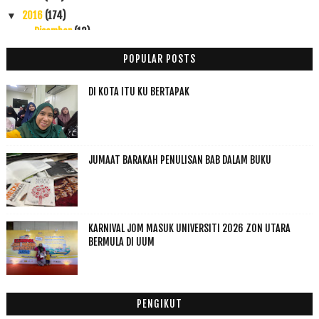
2016
(174)
▼
Disember
(13)
►
November
(22)
►
POPULAR POSTS
Oktober
(11)
►
September
(9)
►
DI KOTA ITU KU BERTAPAK
Ogos
(3)
►
Julai
(5)
►
Jun
(3)
►
JUMAAT BARAKAH PENULISAN BAB DALAM BUKU
Mei
(1)
►
April
(10)
▼
Pasaboq vs Mee Rebus
Kenyataan Media Penyalahgunaan Baucer Buku 1 Malaysia
KARNIVAL JOM MASUK UNIVERSITI 2026 ZON UTARA
Sapu Kabus Hati
BERMULA DI UUM
Pucuk Putat vs Pucuk Mayong
Rindu Ilmu Allah
Kenyataan Akhbar Tentang Penyalahgunaan Bauce Buku
PENGIKUT
Halaqah Episod 9 Orang Islam Akhir Zaman Sebagai P...