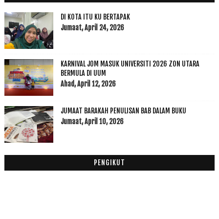
2013
(53)
►
2012
(100)
▼
DI KOTA ITU KU BERTAPAK
Disember
(1)
Jumaat, April 24, 2026
►
November
(7)
►
Oktober
(3)
►
KARNIVAL JOM MASUK UNIVERSITI 2026 ZON UTARA
September
(15)
►
BERMULA DI UUM
Ogos
(5)
►
Ahad, April 12, 2026
Julai
(7)
►
Jun
(20)
►
JUMAAT BARAKAH PENULISAN BAB DALAM BUKU
Mei
(2)
►
Jumaat, April 10, 2026
April
(1)
►
Mac
(6)
►
Februari
(14)
►
PENGIKUT
Januari
(19)
▼
Screen Heart Diary #2
Terima Kasih Pearson Malaysia
Nama disebalik title blog ku (part 2)