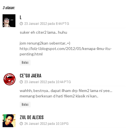
3 ulasan:
L
23 Januari 2012 pada 8:44 PTG
suker eh citer2 lama.. huhu
jom renung2kan sebentar..=)
http://lolz-l.blogspot.com/2012/01/kenapa-ilmu-itu-
penting.html
Balas
CE'GU JAERA
23 Januari 2012 pada 10:44 PTG
wahhh, bestnya.. dapat ilham drp filem2 lama ni yee...
memang berkesan d hati filem2 klasik ni kan..
Balas
ZUL DE ALEXIS
24 Januari 2012 pada 10:19 PG