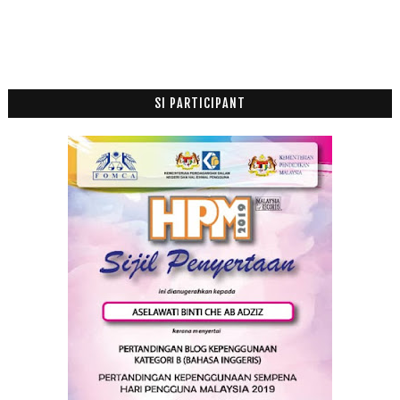
Sapa Kata Blogger Femes Sombong
Nama disebalik title blog ku (part 1)
Makhluk ini luar biasa ciptaan Allah swt.
I want to be........
KETENANGAN YANG DI CARI - Senang atau Tenang...
SI PARTICIPANT
Apakah rahsia kejayaan Rasulullah?
Resepi Kejayaan - Berfikiran Positif Dan Optimis
Hafal Al-Quran dalam Resort
Cuti @ Study
Jom Kenali Blogger
Launch My New Header
Putri Butterfly vs Kawan Baru
Musim Peperiksaan....
Stay Up
Spontanuos Thursday #2
Ibu saya suka pakaikan saya cantik-cantik.....
2011
(63)
►