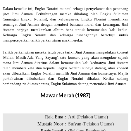
Dalam kemelut ini, Engku Noraini muncul sebagai penyelamat dan penenang
jiwa Jimi Asmara. Perhubungan mereka dihalang oleh Engku Sulaiman
(tunangan Engku Noraini), dan keluarganya. Engku Noraini memulihkan
semangat Jimi Asmara dengan memberi bantuan moral dan kewangan. Jimi
Asmara berjaya merakamkan album baru untuk kemunculan kali kedua.
Keluarga Engku Noraini dan keluarga tunangannya bersetuju untuk
mempercepatkan tarikh perkahwinan anak mereka.
Tarikh perkahwinan mereka jatuh pada tarikh Jimi Asmara mengadakan konsert
'Malam Masih Ada Yang Sayang', satu konsert yang akan mengukur sejauh
mana Jimi Asmara diterima dalam kemunculan kali keduanya. Jimi Asmara
telah memberi kata dua kepada Engku Noraini supaya datang, atau konsert
akan dibatalkan. Engku Noraini memilih Jimi Asmara dan konsertnya. Majlis
perkahwinan dibubarkan dan Engku Noraini dihalau. Ketika sedang
berdendang-ria di atas pentas, Engku Sulaiman datang menembak Jimi Asmara.
Mawar Merah (1987)
Raja Ema
:
Arti (Pelakon Utama)
Mustafa Noor
:
Sufyan (Pelakon Utama)
Razis Ismail
:
(Pelakon Pembantu)