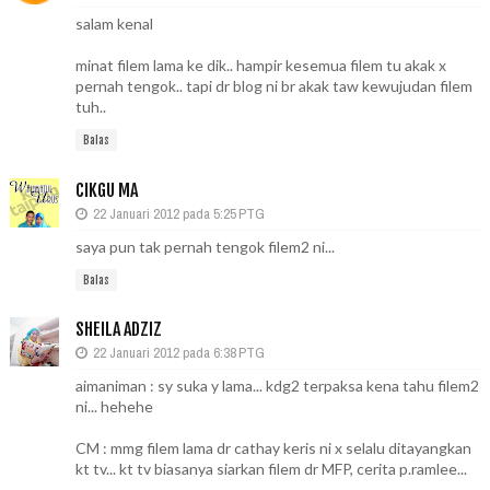
salam kenal
minat filem lama ke dik.. hampir kesemua filem tu akak x
pernah tengok.. tapi dr blog ni br akak taw kewujudan filem
tuh..
Balas
CIKGU MA
22 Januari 2012 pada 5:25 PTG
saya pun tak pernah tengok filem2 ni...
Balas
SHEILA ADZIZ
22 Januari 2012 pada 6:38 PTG
aimaniman : sy suka y lama... kdg2 terpaksa kena tahu filem2
ni... hehehe
CM : mmg filem lama dr cathay keris ni x selalu ditayangkan
kt tv... kt tv biasanya siarkan filem dr MFP, cerita p.ramlee...