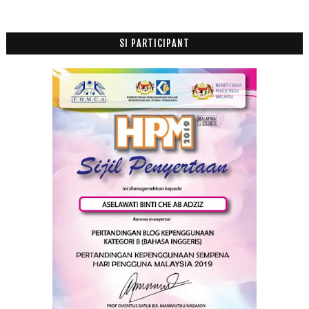
Makhluk ini luar biasa ciptaan Allah swt.
I want to be........
KETENANGAN YANG DI CARI - Senang atau Tenang...
SI PARTICIPANT
Apakah rahsia kejayaan Rasulullah?
Resepi Kejayaan - Berfikiran Positif Dan Optimis
Hafal Al-Quran dalam Resort
Cuti @ Study
Jom Kenali Blogger
Launch My New Header
Putri Butterfly vs Kawan Baru
Musim Peperiksaan....
Stay Up
Spontanuos Thursday #2
Ibu saya suka pakaikan saya cantik-cantik.....
2011
(63)
►