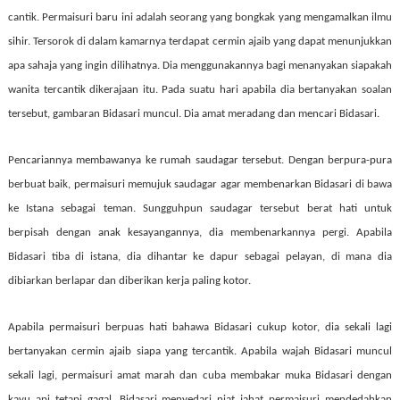
cantik. Permaisuri baru ini adalah seorang yang bongkak yang mengamalkan ilmu
sihir. Tersorok di dalam kamarnya terdapat cermin ajaib yang dapat menunjukkan
apa sahaja yang ingin dilihatnya. Dia menggunakannya bagi menanyakan siapakah
wanita tercantik dikerajaan itu. Pada suatu hari apabila dia bertanyakan soalan
tersebut, gambaran Bidasari muncul. Dia amat meradang dan mencari Bidasari.
Pencariannya membawanya ke rumah saudagar tersebut. Dengan berpura-pura
berbuat baik, permaisuri memujuk saudagar agar membenarkan Bidasari di bawa
ke Istana sebagai teman. Sungguhpun saudagar tersebut berat hati untuk
berpisah dengan anak kesayangannya, dia membenarkannya pergi. Apabila
Bidasari tiba di istana, dia dihantar ke dapur sebagai pelayan, di mana dia
dibiarkan berlapar dan diberikan kerja paling kotor.
Apabila permaisuri berpuas hati bahawa Bidasari cukup kotor, dia sekali lagi
bertanyakan cermin ajaib siapa yang tercantik. Apabila wajah Bidasari muncul
sekali lagi, permaisuri amat marah dan cuba membakar muka Bidasari dengan
kayu api tetapi gagal. Bidasari menyedari niat jahat permaisuri mendedahkan