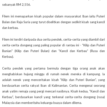
sebanyak RM 2,556.
Filem ini memaparkan kisah popular dalam masyarakat Iban iaitu Puteri
Bulan dan Raja Suria yang turut diselitkan dengan sedikit kisah sang kancil
dan kerbau.
Filem
ini terdiri daripada
dua
cerita pendek,
cerita-cerita
yang
diambil dari
cerita-cerita dongeng
yang paling popular
di rantau ini
-
"
Kilip
dan
Puteri
Bunian
"
(
Kilip
dan
Puteri
Bulan
)
dan
"
Kancil
dan
Kerbau
"
(
Rusa
dan
Kerbau
).
Cerita pendek
yang
pertama
bermula dengan
tiga orang anak
akan
menghabiskan
hujung minggu
di rumah
nenek
mereka
di kampung
.
Ia
adalah
nenek
yang
menceritakan kisah
"
Kilip
dan
Puteri
Bunian
",
yang
berdasarkan
cerita rakyat
Iban
di Kalimantan
.
Cerita
mengenai seorang
anak yatim
remaja
yang
pergi
mencari
nasibnya
.
Kisah
kedua
,
"
Kancil
dan
Kerbau
",
berdasarkan
kancil
yang terkenal
cerita-cerita dongeng
(
rusa)
Malaysia
dan memberitahu
keluarga
buaya
dalam
dilema
.