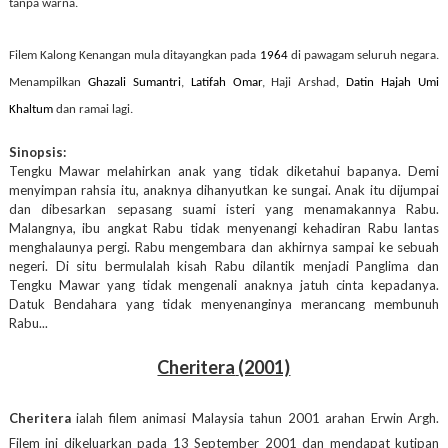
tanpa warna.
Filem Kalong Kenangan mula ditayangkan pada
1964
di pawagam seluruh negara.
Menampilkan
Ghazali Sumantri
,
Latifah Omar
, Haji Arshad,
Datin Hajah Umi
Khaltum
dan ramai lagi.
Sinopsis:
Tengku Mawar melahirkan anak yang tidak diketahui bapanya. Demi
menyimpan rahsia itu, anaknya dihanyutkan ke sungai. Anak itu dijumpai
dan dibesarkan sepasang suami isteri yang menamakannya Rabu.
Malangnya, ibu angkat Rabu tidak menyenangi kehadiran Rabu lantas
menghalaunya pergi. Rabu mengembara dan akhirnya sampai ke sebuah
negeri. Di situ bermulalah kisah Rabu dilantik menjadi Panglima dan
Tengku Mawar yang tidak mengenali anaknya jatuh cinta kepadanya.
Datuk Bendahara yang tidak menyenanginya merancang membunuh
Rabu...
Cheritera
(2001)
Cheritera
ialah filem animasi Malaysia tahun 2001 arahan Erwin Argh.
Filem ini dikeluarkan pada 13 September 2001 dan mendapat kutipan