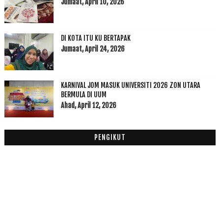
Disember
(1)
Jumaat, April 10, 2026
►
November
(7)
►
Oktober
(3)
►
DI KOTA ITU KU BERTAPAK
September
(15)
►
Jumaat, April 24, 2026
Ogos
(5)
►
Julai
(7)
►
Jun
(20)
►
KARNIVAL JOM MASUK UNIVERSITI 2026 ZON UTARA
Mei
(2)
►
BERMULA DI UUM
Ahad, April 12, 2026
April
(1)
►
Mac
(6)
►
Februari
(14)
►
PENGIKUT
Januari
(19)
▼
Screen Heart Diary #2
Terima Kasih Pearson Malaysia
Nama disebalik title blog ku (part 2)
Sapa Kata Blogger Femes Sombong
Nama disebalik title blog ku (part 1)