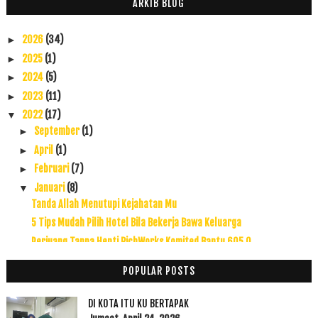
ARKIB BLOG
2026
(34)
►
2025
(1)
►
2024
(5)
►
2023
(11)
►
2022
(17)
▼
September
(1)
►
April
(1)
►
Februari
(7)
►
Januari
(8)
▼
Tanda Allah Menutupi Kejahatan Mu
5 Tips Mudah Pilih Hotel Bila Bekerja Bawa Keluarga
Perjuang Tanpa Henti RichWorks Komited Bantu 605,0...
Today Booster Luaskan Kuasa Mu
POPULAR POSTS
Betul ke Circle Positif Mendorong Kita Ke Arah Kej...
Impian Kecil Awal Tahun Baru 2022
DI KOTA ITU KU BERTAPAK
Weekend Day Hepi ke Uols? I am Happy Dengan Kekasi...