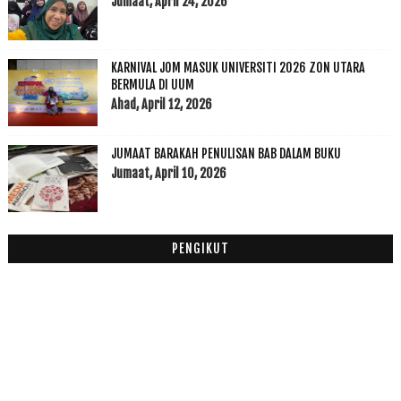
Jumaat, April 24, 2026
Recap Kejayaan 2021
2021
(45)
►
KARNIVAL JOM MASUK UNIVERSITI 2026 ZON UTARA
2020
(49)
►
BERMULA DI UUM
Ahad, April 12, 2026
2019
(118)
►
2018
(195)
►
2017
(199)
JUMAAT BARAKAH PENULISAN BAB DALAM BUKU
►
Jumaat, April 10, 2026
2016
(174)
►
2015
(199)
►
2014
(47)
►
2013
(53)
PENGIKUT
►
2012
(100)
►
2011
(63)
►