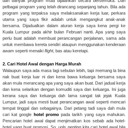
dan banyak program mula dijalankan secara bersemuka. Dan 
pelbagai program yang telah dirancang sepanjang tahun. Bila ada 
program yang terpaksa saya melaksanakan kerja luar, perkara 
utama yang saya fikir adalah untuk mengangkut anak-anak 
bersama. Dijadualkan dalam aturan kerja saya kena pergi ke 
Kuala Lumpur pada akhir bulan Februari nanti. Apa yang saya 
perlu buat adalah membuat perancangan perjalanan, sama ada 
untuk membawa kereta sendiri ataupun menggunakan kenderaan 
awam seperti menaiki
 flight
, bas atau keretapi. 
2. Cari Hotel Awal dengan Harga Murah
Walaupun saya ada masa lagi sebulan lebih, tapi memang la bina 
nak buat kerja luar ni dan kena bawa keluarga bersama saya 
akan mula merancang apa yang saya akan buat. Dari jadual kerja 
dan kena selarikan dengan komuditi saya dan keluarga. Ini juga 
kerana saya dan keluarga dah lama sangat tak jejak Kuala 
Lumpur, jadi saya mesti buat perancangan awal seperti mencari 
tempat tinggal dan sebagainya. Dari petang tadi saya dah mula 
cari kat google 
hotel promo
 pada tarikh yang saya mahukan. 
Pencarian hotel awal dapat menjimatkan kos sebab ada hotel-
hotel yang buat promosi. So, uols penting kita cari hotel awal bila 