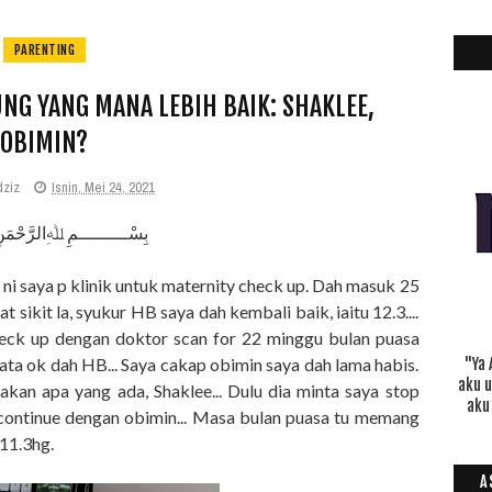
PARENTING
G YANG MANA LEBIH BAIK: SHAKLEE,
OBIMIN?
dziz
Isnin, Mei 24, 2021
بِسْـــــــــمِ ﷲِالرَّحْمَن
 ni saya p klinik untuk maternity check up. Dah masuk 25
 sikit la, syukur HB saya dah kembali baik, iaitu 12.3....
eck up dengan doktor scan for 22 minggu bulan puasa
 kata ok dah HB... Saya cakap obimin saya dah lama habis.
"Ya 
aku 
an apa yang ada, Shaklee... Dulu dia minta saya stop
aku
 continue dengan obimin... Masa bulan puasa tu memang
 11.3hg.
A