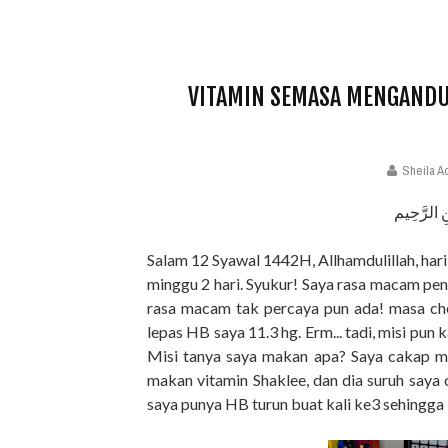
VITAMIN SEMASA MENGANDUN
Sheila A
ِ الرَّحِيم
Salam 12 Syawal 1442H, Allhamdulillah, hari
minggu 2 hari. Syukur! Saya rasa macam penat
rasa macam tak percaya pun ada! masa ch
lepas HB saya 11.3 hg. Erm... tadi, misi pun
Misi tanya saya makan apa? Saya cakap mak
makan vitamin Shaklee, dan dia suruh saya
saya punya HB turun buat kali ke3 sehingga