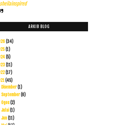
heilainspired
ARKIB BLOG
026
(34)
025
(1)
024
(5)
023
(11)
022
(17)
021
(45)
Disember
(1)
►
September
(6)
►
Ogos
(2)
►
Julai
(1)
►
Jun
(11)
►
Mei
(17)
▼