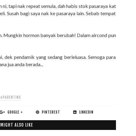
 tapi nak repeat semula, dah habis stok pasaraya kat
li. Susah bagi saya nak ke pasaraya lain. Sebab tempat
uh. Mungkin hormon banyak berubah! Dalam aircond pun
, dek pendamik yang sedang berleluasa. Semoga para
na jua anda berada...
#PARENTING
GOOGLE +
PINTEREST
LINKEDIN
 MIGHT ALSO LIKE