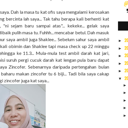
@s
n saya. Dah la masa tu kat ofis saya mengalami kerosakan
ng bercinta lah saya... Tak tahu berapa kali berhenti kat
 "ni sejam baru sampai atas"... kekeke... gelak saya
uk dibaik pulih masa tu. Fuhhh... mencabar betul. Dah masuk
hur saya ambil juga Shaklee... Sebelum sahur saya ambil
2
►
sekali obimin dan Shaklee tapi masa check up 22 minggu
2
►
ingga ke 11.3... Mula-mula test ambil darah kat jari,
2
►
isi suruh pergi cucuk darah kat lengan pula baru dapat
2
►
i saya Zincofer. Sebenarnya daripada pertengahan bulan
2
►
baharu makan zincofer tu 6 biji... Tadi bila saya cakap
2
▼
 zincofer juga kat saya...