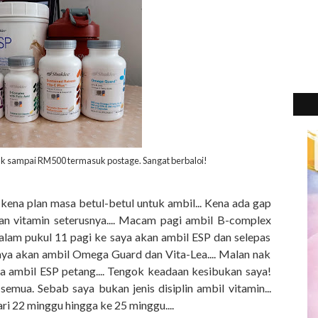
 tak sampai RM500 termasuk postage. Sangat berbaloi!
2
►
2
►
2
►
i kena plan masa betul-betul untuk ambil... Kena ada gap
2
an vitamin seterusnya.... Macam pagi ambil B-complex
►
 dalam pukul 11 pagi ke saya akan ambil ESP dan selepas
2
►
ya akan ambil Omega Guard dan Vita-Lea.... Malan nak
2
►
aya ambil ESP petang.... Tengok keadaan kesibukan saya!
2
►
emua. Sebab saya bukan jenis disiplin ambil vitamin...
2
►
ari 22 minggu hingga ke 25 minggu....
2
►