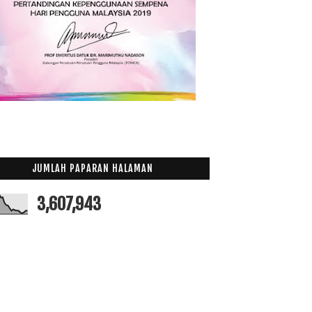
011
(63)
JUMLAH PAPARAN HALAMAN
3,607,943