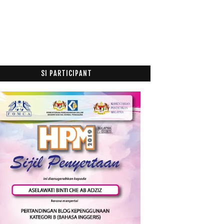
25 Minggu Mengandung, Kerja dan Belajar Bukan
Hala...
Program Bengkel “Creativity Never Stop 2.0”:
Bengk...
5 Hidangan Sampingan Barat Kegemaran Ramai
April
(3)
►
SI PARTICIPANT
Mac
(3)
►
Januari
(1)
►
020
(49)
019
(118)
018
(195)
017
(199)
016
(174)
015
(199)
014
(47)
013
(53)
012
(100)