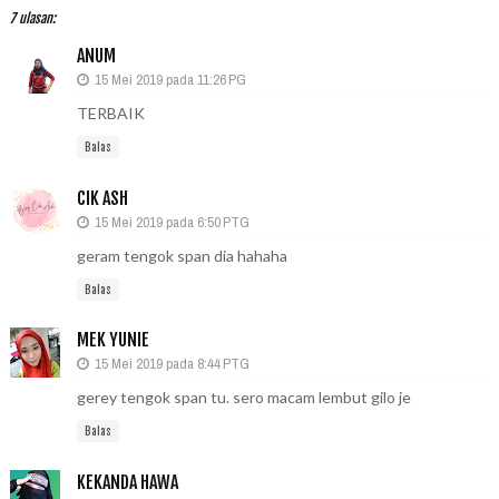
7 ulasan:
ANUM
15 Mei 2019 pada 11:26 PG
TERBAIK
Balas
CIK ASH
15 Mei 2019 pada 6:50 PTG
geram tengok span dia hahaha
Balas
MEK YUNIE
15 Mei 2019 pada 8:44 PTG
gerey tengok span tu. sero macam lembut gilo je
Balas
KEKANDA HAWA