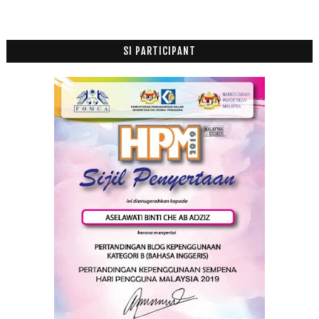
Mac
(11)
►
Februari
(14)
►
Januari
(7)
SI PARTICIPANT
►
2018
(195)
►
2017
(199)
►
2016
(174)
►
2015
(199)
►
2014
(47)
►
2013
(53)
►
2012
(100)
►
2011
(63)
►