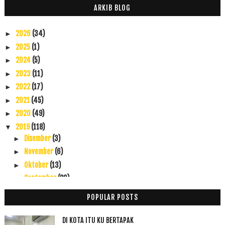
ARKIB BLOG
2026
(34)
►
2025
(1)
►
2024
(5)
►
2023
(11)
►
2022
(17)
►
2021
(45)
►
2020
(49)
►
2019
(118)
▼
Disember
(3)
►
November
(6)
►
Oktober
(13)
►
September
(20)
►
Ogos
(9)
►
POPULAR POSTS
Julai
(3)
►
Jun
(3)
►
DI KOTA ITU KU BERTAPAK