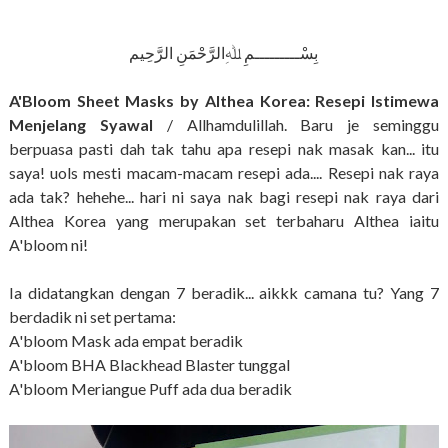
بِسْـــــــــمِ ﷲِالرَّحْمَنِ الرَّحِيم
A'Bloom Sheet Masks by Althea Korea: Resepi Istimewa
Menjelang Syawal
/ Allhamdulillah. Baru je seminggu
berpuasa pasti dah tak tahu apa resepi nak masak kan... itu
saya! uols mesti macam-macam resepi ada.... Resepi nak raya
ada tak? hehehe... hari ni saya nak bagi resepi nak raya dari
Althea Korea yang merupakan set terbaharu Althea iaitu
A'bloom ni!
Ia didatangkan dengan 7 beradik... aikkk camana tu? Yang 7
berdadik ni set pertama:
A'bloom Mask ada empat beradik
A'bloom BHA Blackhead Blaster tunggal
A'bloom Meriangue Puff ada dua beradik