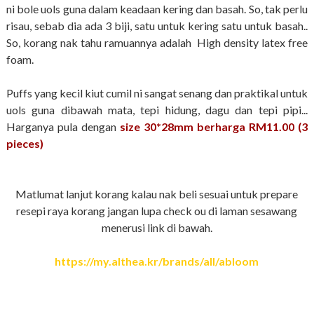
ni bole uols guna dalam keadaan kering dan basah. So, tak perlu
risau, sebab dia ada 3 biji, satu untuk kering satu untuk basah..
So, korang nak tahu ramuannya adalah High density latex free
foam.
Puffs yang kecil kiut cumil ni sangat senang dan praktikal untuk
uols guna dibawah mata, tepi hidung, dagu dan tepi pipi...
Harganya pula dengan
size 30*28mm berh
arga RM11.00 (3
pieces)
Matlumat lanjut korang kalau nak beli sesuai untuk prepare
resepi raya korang jangan lupa check ou di laman sesawang
menerusi link di bawah.
https://my.althea.kr/brands/all/abloom