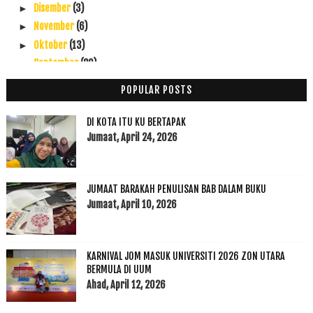
Disember
(3)
►
November
(6)
►
Oktober
(13)
►
September
(20)
►
Ogos
(9)
►
POPULAR POSTS
Julai
(3)
►
Jun
(3)
►
DI KOTA ITU KU BERTAPAK
Mei
(15)
Jumaat, April 24, 2026
►
April
(14)
▼
Memaksimumkan Sikap Positif, Ikuti 3 Sahaja Tips M...
JUMAAT BARAKAH PENULISAN BAB DALAM BUKU
Syiling Peringatan Tun Mahathir Dengan Emas 999: J...
Jumaat, April 10, 2026
Homestay Purnama 'Annur Gerik: Homestay Murah dan ...
Cara Membeli Travel Insurance Secara Online Murah ...
Aplikasi Teori Dalam Kajian Media: Anda Berkecimpu...
KARNIVAL JOM MASUK UNIVERSITI 2026 ZON UTARA
Ready For Dinner Tonight?
BERMULA DI UUM
Ubat, Supplement Sifatnya Lemah Tiada Daya Untuk M...
Ahad, April 12, 2026
Sukarelawan Nestlé Ceriakan Kanak-Kanak Autistik