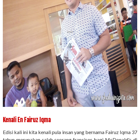
Kenali En Fairuz Iqma
Edisi kali ini kita kenali pula insan yang bernama Fairuz Iqma 37
tahun merupakan salah seorang francisor bagi McDonald's di