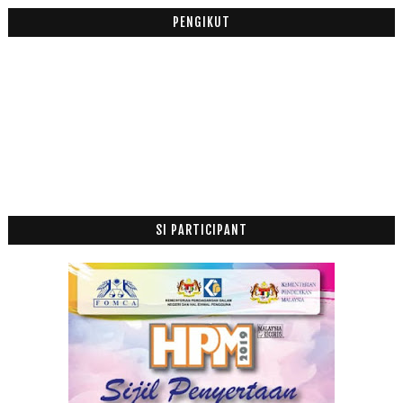
Digital Media Interpreneur Award Cungkil Kreativit...
PENGIKUT
Bengkel Blog Sheila Inspire Dot Com
Homestay Armizah Ipoh Elegant dan Murah di Taman P...
En Mohd Fairuz Iqma Francaisor Kepada McDonald's S...
Safi Expert Solution Terbukti Menghilangkan Pigmen...
Selamat Hari Lahir Ke2 Nur Jannah
Mac
(11)
►
Februari
(14)
►
Januari
(7)
►
SI PARTICIPANT
2018
(195)
►
2017
(199)
►
2016
(174)
►
2015
(199)
►
2014
(47)
►
2013
(53)
►
2012
(100)
►