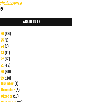
heilainspired
ARKIB BLOG
026
(34)
025
(1)
024
(5)
023
(11)
022
(17)
021
(45)
020
(49)
019
(118)
Disember
(3)
►
November
(6)
►
Oktober
(13)
►
September
(20)
►