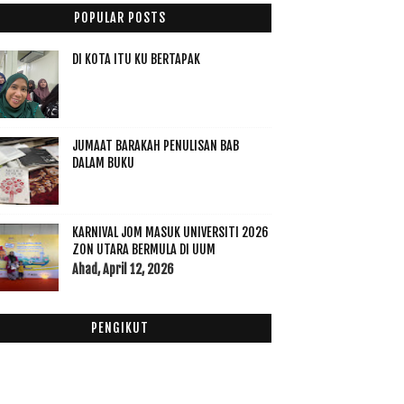
Ogos
(9)
►
POPULAR POSTS
Julai
(3)
►
Jun
(3)
►
DI KOTA ITU KU BERTAPAK
Mei
(15)
►
April
(14)
►
Mac
(11)
▼
JUMAAT BARAKAH PENULISAN BAB
Ayuh Rakyat Malaysia Calonkan Guru Anda di
Anugera...
DALAM BUKU
Petal Velvet Sunaway dengan SPF 50 + PA +++
Melind...
10 Aktiviti Paling Berharga Bersama Keluarga Di Hu...
KARNIVAL JOM MASUK UNIVERSITI 2026
Apa Hebatnya Domino's Salted Eggs Yang Dikatakan
ZON UTARA BERMULA DI UUM
S...
Ahad, April 12, 2026
Vivo Records 60% Increase in Smartphone Sales
Bilik Store Dah Jadi Bilik Study
PENGIKUT
Nota Anak Bila Aku Kalut Ceroboh Bilik Kunci Kat M...
Permohonan Biasiswa Dana Pendidikan Elena Cooke
Di...
Berinfaq dan Cantik Dengan Nutri Bear Essential