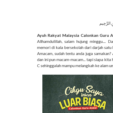
ِ الرَّحِيم
Ayuh Rakyat Malaysia Calonkan Guru A
Allhamdulillah, salam hujung minggu....
memori di kala bersekolah dari darjah satu
Amacam, sudah tentu anda juga samakan? Ad
dan ini pun macam-macam... tapi siapa kita h
C sehinggalah mampu melangkah ke alam uni