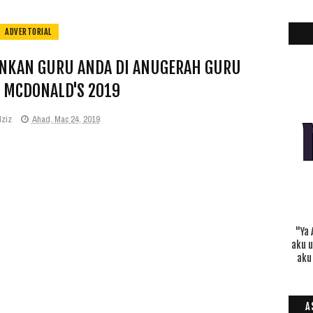
ADVERTORIAL
ONKAN GURU ANDA DI ANUGERAH GURU
I MCDONALD'S 2019
dziz
Ahad, Mac 24, 2019
"Ya 
aku 
aku
A