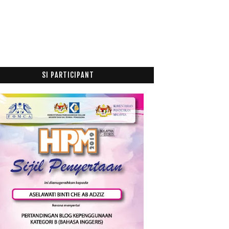
Hy...
Anugerah Guru Inspirasi McDonald’s 2019 kembali
un...
Bacaan Suhu Tertinggi Seluruh Negara
Februari
(14)
►
Januari
(7)
►
SI PARTICIPANT
018
(195)
017
(199)
016
(174)
015
(199)
014
(47)
013
(53)
012
(100)
011
(63)