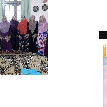
2
►
2
►
2
►
2
►
2
►
2
►
2
►
2
►