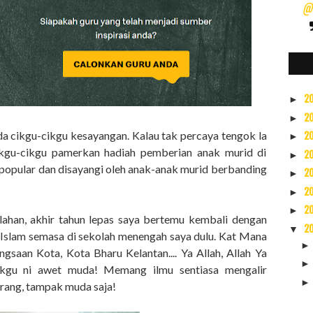
@s
2
►
2
►
 ada cikgu-cikgu kesayangan. Kalau tak percaya tengok la
2
►
kgu-cikgu pamerkan hadiah pemberian anak murid di
2
►
 popular dan disayangi oleh anak-anak murid berbanding
2
►
2
►
2
►
ahan, akhir tahun lepas saya bertemu kembali dengan
2
▼
Islam semasa di sekolah menengah saya dulu. Kat Mana
aan Kota, Kota Bharu Kelantan.... Ya Allah, Allah Ya
kgu ni awet muda! Memang ilmu sentiasa mengalir
arang, tampak muda saja!